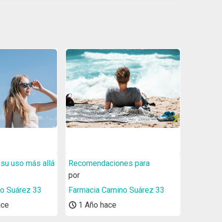
 su uso más allá
Recomendaciones para
¿Cómo ev
prevenir y tratar las
por
urinaria
por
quemaduras solares
o Suárez 33
Farmacia Camino Suárez 33
Farmaci
ace
1 Año hace
1 Año