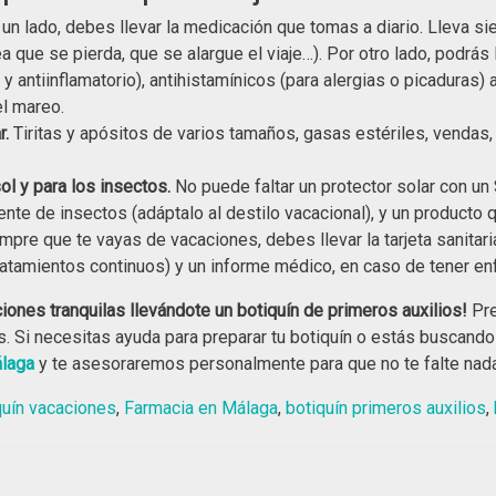
 un lado, debes llevar la medicación que tomas a diario. Lleva s
ea que se pierda, que se alargue el viaje…). Por otro lado, pod
y antiinflamatorio), antihistamínicos (para alergias o picaduras
l mareo.
r.
Tiritas y apósitos de varios tamaños, gasas estériles, vendas, 
ol y para los insectos.
No puede faltar un protector solar con un 
nte de insectos (adáptalo al destilo vacacional), y un producto 
mpre que te vayas de vacaciones, debes llevar la tarjeta sanitari
ratamientos continuos) y un informe médico, en caso de tener e
iones tranquilas llevándote un botiquín de primeros auxilios!
Pre
s. Si necesitas ayuda para preparar tu botiquín o estás buscando
álaga
y te asesoraremos personalmente para que no te falte nada
quín vacaciones
,
Farmacia en Málaga
,
botiquín primeros auxilios
,