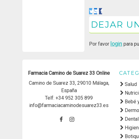
DEJAR U
login
Por favor
para pu
Farmacia Camino de Suarez 33 Online
CATEG
Camino de Suarez 33, 29010 Málaga,
Salud
España
Nutric
Telf:
+34 952 305 899
Bebé 
info@farmaciacaminodesuarez33.es
Dermo
Dental
Higie
Botiqu