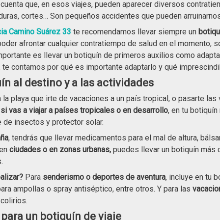
 cuenta que, en esos viajes, pueden aparecer diversos contrat
aduras, cortes… Son pequeños accidentes que pueden arruinarno
ia Camino Suárez 33
te recomendamos llevar siempre un
botiqu
oder afrontar cualquier contratiempo de salud en el momento, so
mportante es llevar un botiquín de primeros auxilios como adapta
n, te contamos por qué es importante adaptarlo y qué imprescindi
ín al destino y a las actividades
 la playa que irte de vacaciones a un país tropical, o pasarte l
,
si vas a viajar a países tropicales o en desarrollo
, en tu botiquí
e de insectos y protector solar.
aña
, tendrás que llevar medicamentos para el mal de altura, báls
 en
ciudades o en zonas urbanas,
puedes llevar un botiquín más 
.
ealizar?
Para
senderismo o deportes de aventura
, incluye en tu
ra ampollas o spray antiséptico, entre otros. Y para las
vacacio
colirios.
para un botiquín de viaje