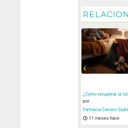
RELACIO
¿Cómo recuperar la rut
sueño de los más pe
por
Farmacia Camino Suár
11 meses hace