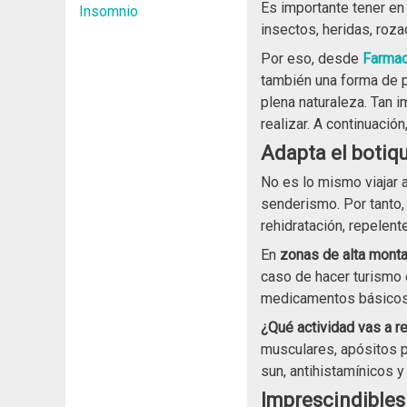
Es importante tener en
Insomnio
insectos, heridas, roz
Por eso, desde
Farmac
también una forma de p
plena naturaleza. Tan i
realizar. A continuació
Adapta el botiqu
No es lo mismo viajar a
senderismo. Por tanto
rehidratación, repelent
En
zonas de alta mont
caso de hacer turismo
medicamentos básicos
¿Qué actividad vas a r
musculares, apósitos pa
sun, antihistamínicos y 
Imprescindibles 