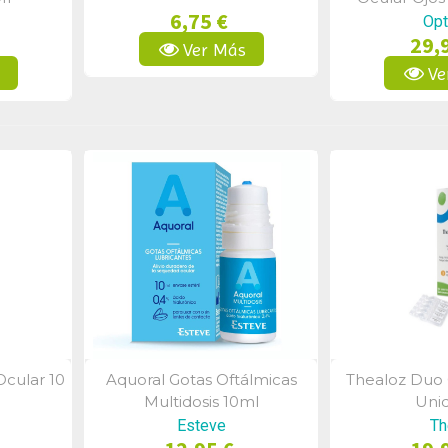
6,75 €
Opt
29,
Ver Más
s
Ve
Ocular 10
Aquoral Gotas Oftálmicas
Thealoz Duo G
a
Vista Rápida
Vist
Multidosis 10ml
Unid
Esteve
Th