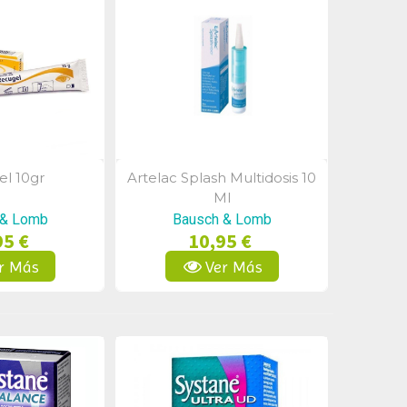
l 10gr
Artelac Splash Multidosis 10
a Rápida
Vista Rápida
Ml
 & Lomb
Bausch & Lomb
95 €
10,95 €
r Más
Ver Más