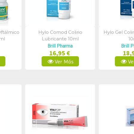
Oftálmico
Hylo Comod Colirio
Hylo Gel Coli
a
Vista Rápida
Vist
0ml
Lubricante 10ml
10
Brill Pharma
Brill 
16,95 €
18,
s
Ver Más
Ve