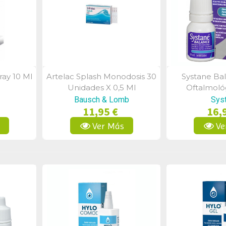
ay 10 Ml
Artelac Splash Monodosis 30
Systane Ba
a
Vista Rápida
Vist
Unidades X 0,5 Ml
Oftalmoló
Bausch & Lomb
Sys
11,95 €
16,
s
Ver Más
Ve