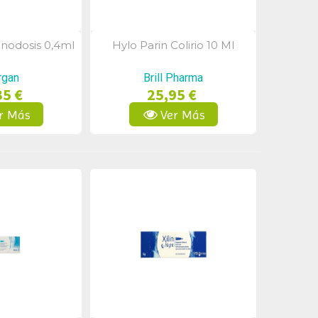
nodosis 0,4ml
Hylo Parin Colirio 10 Ml
a Rápida
Vista Rápida
rgan
Brill Pharma
35 €
25,95 €
r Más
Ver Más