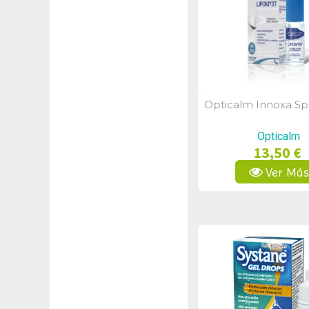
Opticalm Innoxa Spr
Vista Rápid
Opticalm
13,50 €
Ver Má