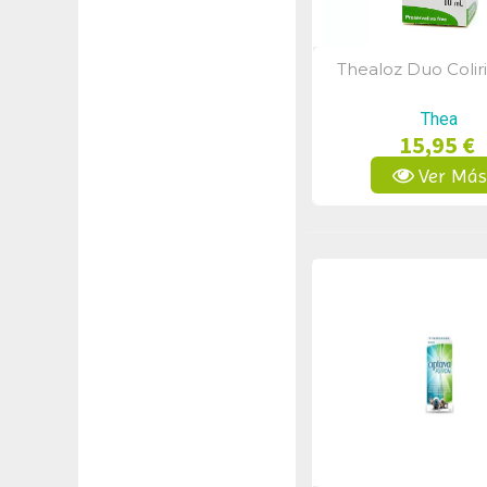
Thealoz Duo Colir
Vista Rápid
Thea
15,95 €
Ver Má