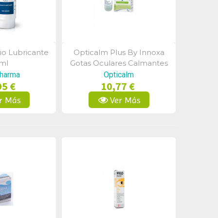
rio Lubricante
Opticalm Plus By Innoxa
a Rápida
Vista Rápida
ml
Gotas Oculares Calmantes
Pharma
Opticalm
95 €
10,77 €
r Más
Ver Más