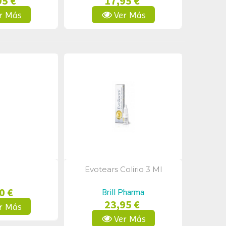
95 €
17,95 €
r Más
Ver Más
Evotears Colirio 3 Ml
a Rápida
Vista Rápida
0 €
Brill Pharma
23,95 €
r Más
Ver Más