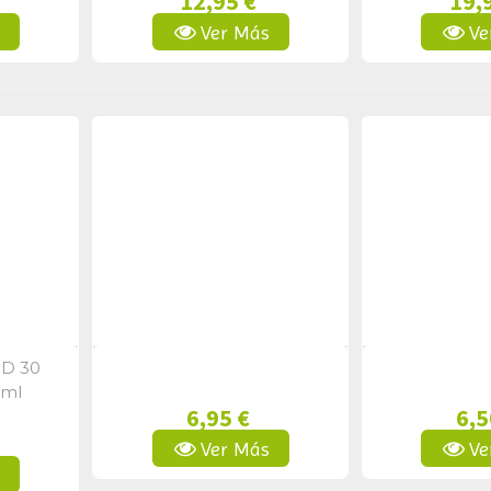
12,95 €
19,
s
Ver Más
Ve
UD 30
a
Vista Rápida
Vist
4ml
6,95 €
6,5
Ver Más
Ve
s