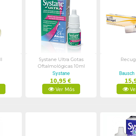
l
Systane Ultra Gotas
Recuge
a
Vista Rápida
Vist
Oftalmológicas 10ml
Systane
Bausch
10,95 €
15,
s
Ver Más
Ve