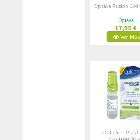
Optava Fusion Colir
Vista Rápid
Optava
17,95 €
Ver Má
Opticalm Plus 
Vista Rápid
Oculares 10 