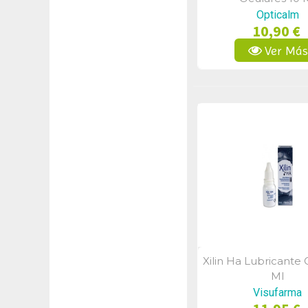
Opticalm
10,90 €
Ver Má
Xilin Ha Lubricante 
Vista Rápid
Ml
Visufarma