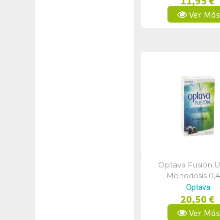
11,95 €
Ver Má
Optava Fusión 
Vista Rápid
Monodosis 0,
Optava
20,50 €
Ver Má