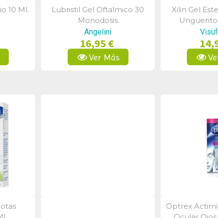
io 10 Ml.
Lubristil Gel Oftalmico 30
Xilin Gel Este
a
Vista Rápida
Vist
Monodosis
Unguento 
Lubricante
Angelini
Visu
16,95 €
14,
s
Ver Más
Ve
Gotas
Optrex Actimis
a
Vista Rápida
Vist
Ml
Ocular Ojos