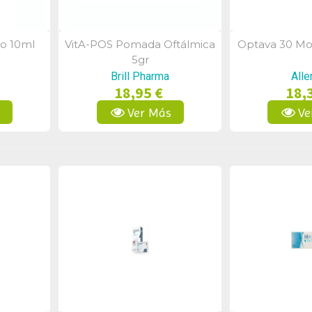
io 10ml
VitA-POS Pomada Oftálmica
Optava 30 Mo
a
Vista Rápida
Vist
5gr
Brill Pharma
Alle
18,95 €
18,
s
Ver Más
Ve