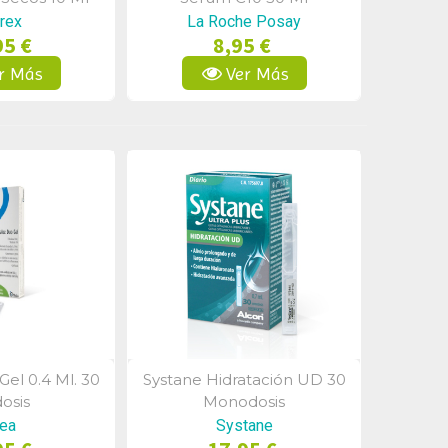
rex
La Roche Posay
95 €
8,95 €
r Más
Ver Más
el 0.4 Ml. 30
Systane Hidratación UD 30
a Rápida
Vista Rápida
osis
Monodosis
ea
Systane