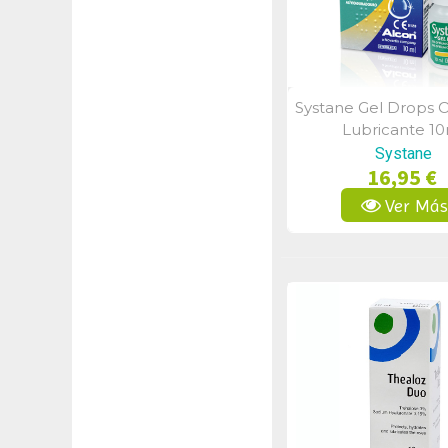
Systane Gel Drops 
Vista Rápid
Lubricante 1
Systane
16,95 €
Ver Má