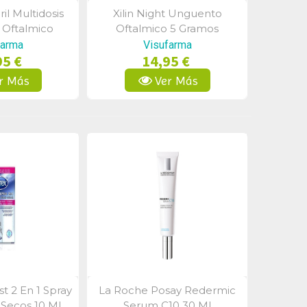
ril Multidosis
Xilin Night Unguento
a Rápida
Vista Rápida
Oftalmico
Oftalmico 5 Gramos
 10 Gramos
farma
Visufarma
95 €
14,95 €
r Más
Ver Más
t 2 En 1 Spray
La Roche Posay Redermic
a Rápida
Vista Rápida
 Secos 10 Ml
Serum C10 30 Ml