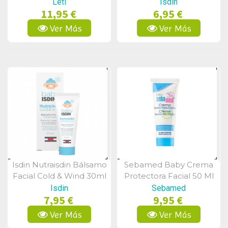
Leti
Isdin
11,95 €
6,95 €
Ver Más
Ver Más
Isdin Nutraisdin Bálsamo
Sebamed Baby Crema
Vista Rápida
Vista Rápida
Facial Cold & Wind 30ml
Protectora Facial 50 Ml
Isdin
Sebamed
7,95 €
9,95 €
Ver Más
Ver Más