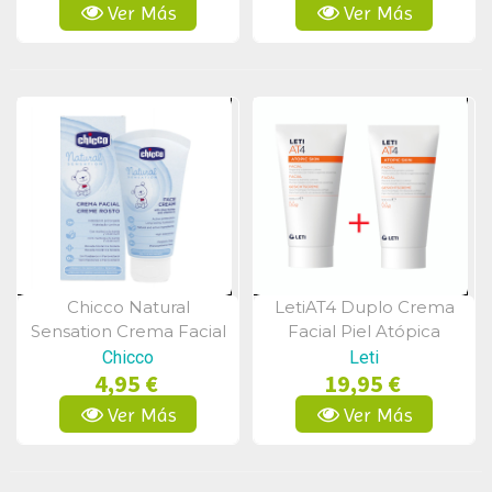
Ver Más
Ver Más
Chicco Natural
LetiAT4 Duplo Crema
Vista Rápida
Vista Rápida
Sensation Crema Facial
Facial Piel Atópica
50ml
2x50ml
Chicco
Leti
4,95 €
19,95 €
Ver Más
Ver Más