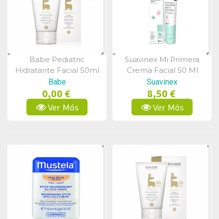
Babe Pediatric
Suavinex Mi Primera
Vista Rápida
Vista Rápida
Hidratante Facial 50ml
Crema Facial 50 Ml
Babe
Suavinex
0,00 €
8,50 €
Ver Más
Ver Más