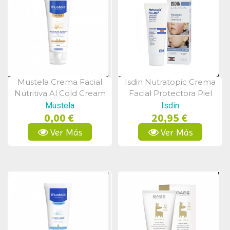
Mustela Crema Facial
Isdin Nutratopic Crema
Vista Rápida
Vista Rápida
Nutritiva Al Cold Cream
Facial Protectora Piel
40 Ml
Atopica 50 Ml
Mustela
Isdin
0,00 €
20,95 €
Ver Más
Ver Más