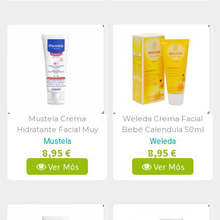
Mustela Crema
Weleda Crema Facial
Vista Rápida
Vista Rápida
Hidratante Facial Muy
Bebé Calendula 50ml
Sensible 40 Ml
Mustela
Weleda
8,95 €
8,95 €
Ver Más
Ver Más