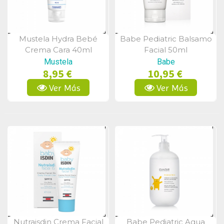
Mustela Hydra Bebé
Babe Pediatric Balsamo
Vista Rápida
Vista Rápida
Crema Cara 40ml
Facial 50ml
Mustela
Babe
8,95 €
10,95 €
Ver Más
Ver Más
Nutraisdin Crema Facial
Babe Pediatric Agua