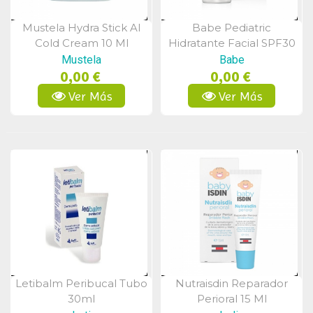
Mustela Hydra Stick Al
Babe Pediatric
Vista Rápida
Vista Rápida
Cold Cream 10 Ml
Hidratante Facial SPF30
50ml
Mustela
Babe
0,00 €
0,00 €
Ver Más
Ver Más
Letibalm Peribucal Tubo
Nutraisdin Reparador
Vista Rápida
Vista Rápida
30ml
Perioral 15 Ml