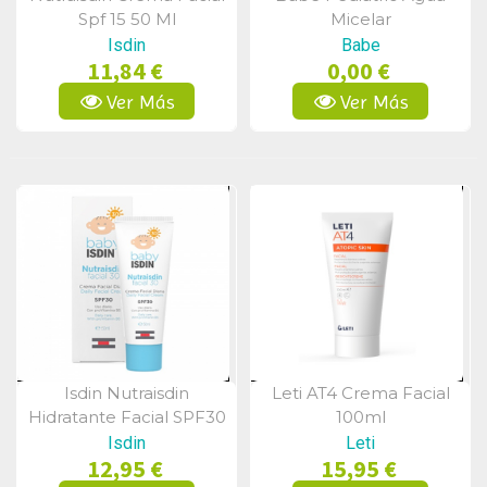
Vista Rápida
Vista Rápida
Spf 15 50 Ml
Micelar
Dermolimpiadora 500ml
Isdin
Babe
11,84 €
0,00 €
Ver Más
Ver Más
Isdin Nutraisdin
Leti AT4 Crema Facial
Vista Rápida
Vista Rápida
Hidratante Facial SPF30
100ml
50ml
Isdin
Leti
12,95 €
15,95 €