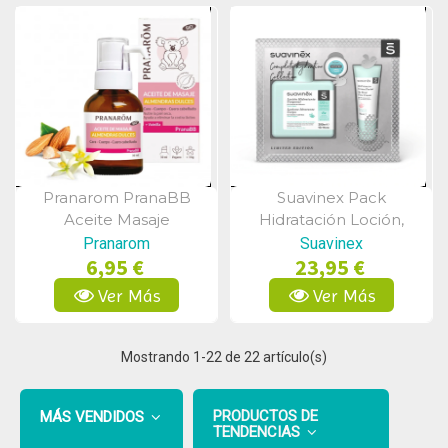
Pranarom PranaBB
Suavinex Pack
Vista Rápida
Vista Rápida
Aceite Masaje
Hidratación Loción,
Almendras Dulces 30ml
Labial Y Crema Facial
Pranarom
Suavinex
6,95 €
23,95 €
Ver Más
Ver Más
Mostrando
1
-22 de 22 artículo(s)
PRODUCTOS DE
MÁS VENDIDOS
TENDENCIAS