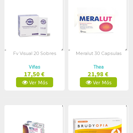
Fv Visual 20 Sobres
Meralut 30 Capsulas
Vista Rápida
Vista Rápida
Viñas
Thea
17,50 €
21,98 €
Ver Más
Ver Más