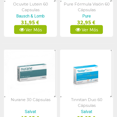
Ocuvite Lutein 60
Pure Fórmula Visión 60
Vista Rápida
Vista Rápida
Capsulas
Cápsulas
Bausch & Lomb
Pure
31,95 €
32,95 €
Ver Más
Ver Más
Nurane 30 Cápsulas
Tinnitan Duo 60
Vista Rápida
Vista Rápida
Cápsulas
Salvat
Salvat