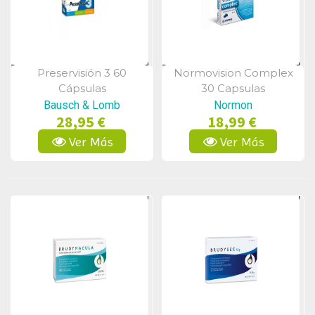
Preservisión 3 60
Normovision Complex
Vista Rápida
Vista Rápida
Cápsulas
30 Capsulas
Bausch & Lomb
Normon
28,95 €
18,99 €
Ver Más
Ver Más