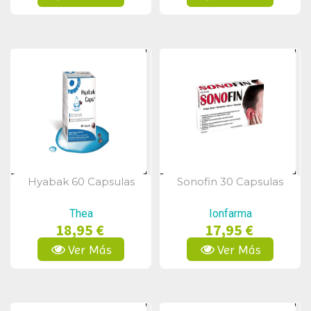
Hyabak 60 Capsulas
Sonofin 30 Capsulas
Vista Rápida
Vista Rápida
Thea
Ionfarma
18,95 €
17,95 €
Ver Más
Ver Más