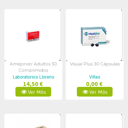
Amejorver Adultos 30
Visual Plus 30 Cápsulas
Vista Rápida
Vista Rápida
Comprimidos
Laboratorios Llorens
Viñas
14,50 €
0,00 €
Ver Más
Ver Más