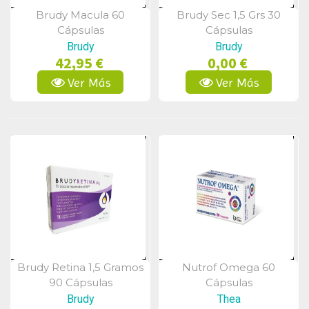
Brudy Macula 60
Brudy Sec 1,5 Grs 30
Vista Rápida
Vista Rápida
Cápsulas
Cápsulas
Brudy
Brudy
42,95 €
0,00 €
Ver Más
Ver Más
Brudy Retina 1,5 Gramos
Nutrof Omega 60
Vista Rápida
Vista Rápida
90 Cápsulas
Cápsulas
Brudy
Thea