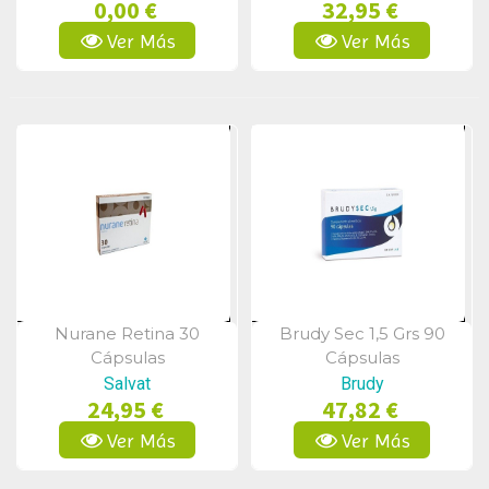
0,00 €
32,95 €
Ver Más
Ver Más
Nurane Retina 30
Brudy Sec 1,5 Grs 90
Vista Rápida
Vista Rápida
Cápsulas
Cápsulas
Salvat
Brudy
24,95 €
47,82 €
Ver Más
Ver Más