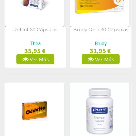
Retilut 60 Cápsulas
Brudy Opia 30 Cápsulas
Vista Rápida
Vista Rápida
Thea
Brudy
35,95 €
31,95 €
Ver Más
Ver Más