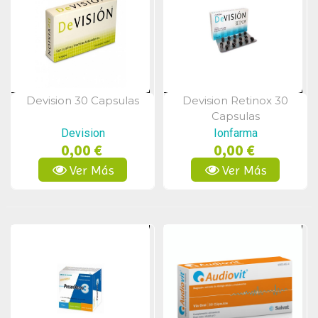
Devision 30 Capsulas
Devision Retinox 30
Vista Rápida
Vista Rápida
Capsulas
Devision
Ionfarma
0,00 €
0,00 €
Ver Más
Ver Más