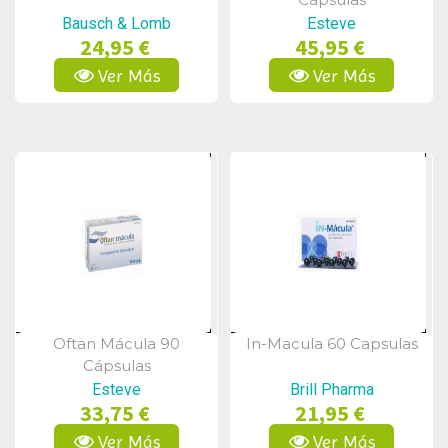
Bausch & Lomb
Esteve
24,95 €
45,95 €
Ver Más
Ver Más
Oftan Mácula 90
In-Macula 60 Capsulas
Vista Rápida
Vista Rápida
Cápsulas
Esteve
Brill Pharma
33,75 €
21,95 €
Ver Más
Ver Más