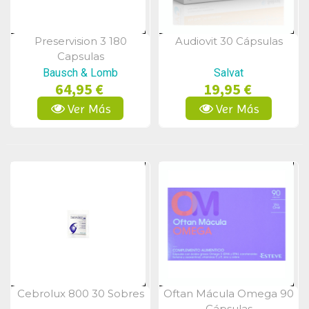
Preservision 3 180
Audiovit 30 Cápsulas
Vista Rápida
Vista Rápida
Capsulas
Bausch & Lomb
Salvat
64,95 €
19,95 €
Ver Más
Ver Más
Cebrolux 800 30 Sobres
Oftan Mácula Omega 90
Vista Rápida
Vista Rápida
Cápsulas