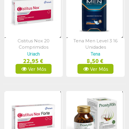
Cistitus Nox 20
Tena Men Level 3 16
Vista Rápida
Vista Rápida
Comprimidos
Unidades
Uriach
Tena
22,95 €
8,50 €
Ver Más
Ver Más