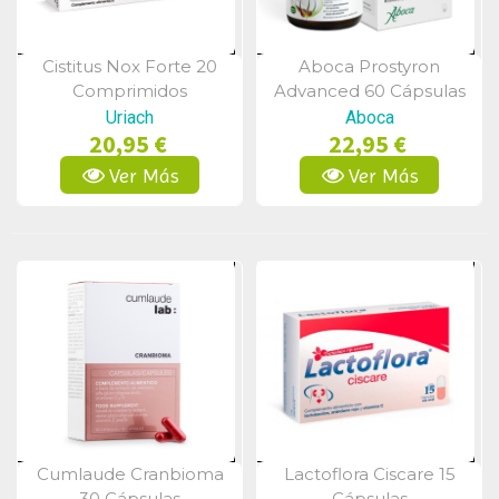
Cistitus Nox Forte 20
Aboca Prostyron
Vista Rápida
Vista Rápida
Comprimidos
Advanced 60 Cápsulas
Uriach
Aboca
20,95 €
22,95 €
Ver Más
Ver Más
Cumlaude Cranbioma
Lactoflora Ciscare 15
Vista Rápida
Vista Rápida
30 Cápsulas
Cápsulas