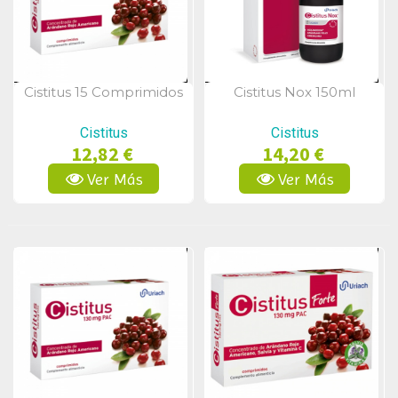
Cistitus 15 Comprimidos
Cistitus Nox 150ml
Vista Rápida
Vista Rápida
Cistitus
Cistitus
12,82 €
14,20 €
Ver Más
Ver Más