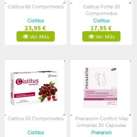
Cistitus 60 Comprimidos
Cistitus Forte 20
Vista Rápida
Vista Rápida
Comprimidos
Cistitus
Cistitus
23,95 €
17,95 €
Ver Más
Ver Más
Cistitus 30 Comprimidos
Pranarom Confort Vías
Vista Rápida
Vista Rápida
Urinarias 30 Cápsulas
Cistitus
Pranarom