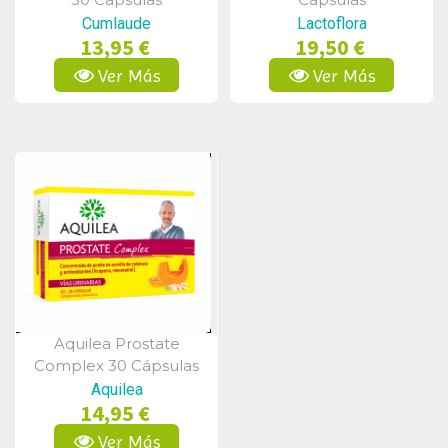
Cumlaude
Lactoflora
13,95 €
19,50 €
Ver Más
Ver Más
Aquilea Prostate
Vista Rápida
Complex 30 Cápsulas
Aquilea
14,95 €
Ver Más