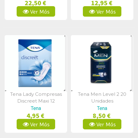
22,50 €
12,95 €
Ver Más
Ver Más
Tena Lady Compresas
Tena Men Level 2 20
Vista Rápida
Vista Rápida
Discreet Maxi 12
Unidades
Unidades
Tena
Tena
4,95 €
8,50 €
Ver Más
Ver Más