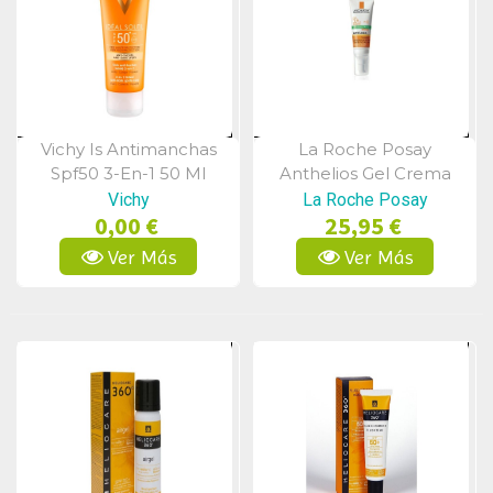
Vichy Is Antimanchas
La Roche Posay
Vista Rápida
Vista Rápida
Spf50 3-En-1 50 Ml
Anthelios Gel Crema
Facial Toque Seco Color
Vichy
La Roche Posay
0,00 €
25,95 €
Spf50 50 Ml
Ver Más
Ver Más