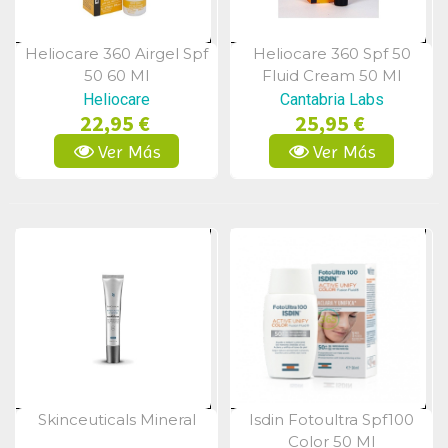
Heliocare 360 Airgel Spf
Heliocare 360 Spf 50
Vista Rápida
Vista Rápida
50 60 Ml
Fluid Cream 50 Ml
Heliocare
Cantabria Labs
22,95 €
25,95 €
Ver Más
Ver Más
Skinceuticals Mineral
Isdin Fotoultra Spf100
Vista Rápida
Vista Rápida
Color 50 Ml