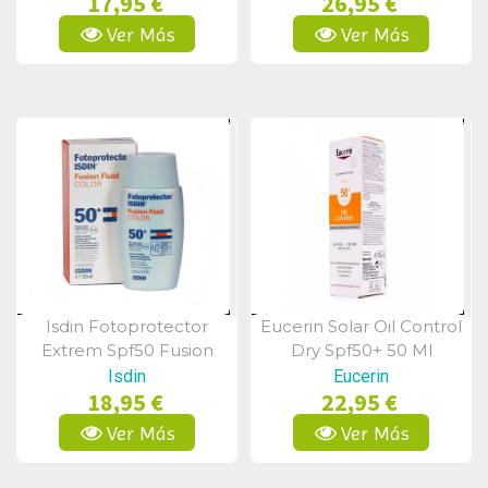
17,95 €
26,95 €
Ver Más
Ver Más
Isdin Fotoprotector
Eucerin Solar Oil Control
Vista Rápida
Vista Rápida
Extrem Spf50 Fusion
Dry Spf50+ 50 Ml
Fluido Color 50 Ml
Isdin
Eucerin
18,95 €
22,95 €
Ver Más
Ver Más