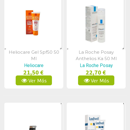
Heliocare Gel Spf50 50
La Roche Posay
Vista Rápida
Vista Rápida
Ml
Anthelios Ka 50 Ml
Heliocare
La Roche Posay
21,50 €
22,70 €
Ver Más
Ver Más