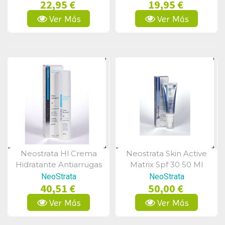
22,95 €
19,95 €
50 Ml
Ver Más
Ver Más
Neostrata Hl Crema
Neostrata Skin Active
Vista Rápida
Vista Rápida
Hidratante Antiarrugas
Matrix Spf 30 50 Ml
Revitalizante Spf35 50
NeoStrata
NeoStrata
40,51 €
50,00 €
Ml
Ver Más
Ver Más