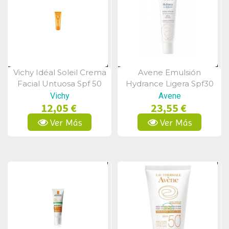
Vichy Idéal Soleil Crema
Avene Emulsión
Vista Rápida
Vista Rápida
Facial Untuosa Spf 50
Hydrance Ligera Spf30
50ml
40 Ml
Vichy
Avene
12,05 €
23,55 €
Ver Más
Ver Más