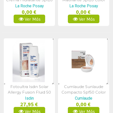
Color 03 30ml
03 30ml
La Roche Posay
La Roche Posay
0,00 €
0,00 €
Ver Más
Ver Más
Fotoultra Isdin Solar
Cumlaude Sunlaude
Vista Rápida
Vista Rápida
Allergy Fusion Fluid 50
Compacto Spf50 Color
Ml
Tono 01 Light 10 Gr
Isdin
Cumlaude
27,95 €
0,00 €
Ver Más
Ver Más