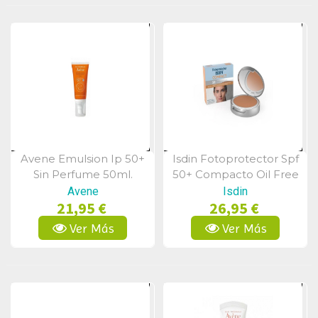
Avene Emulsion Ip 50+
Isdin Fotoprotector Spf
Vista Rápida
Vista Rápida
Sin Perfume 50ml.
50+ Compacto Oil Free
Bronce 10grs
Avene
Isdin
21,95 €
26,95 €
Ver Más
Ver Más