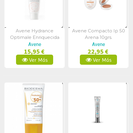
Avene Hydrance
Avene Compacto Ip 50
Vista Rápida
Vista Rápida
Optimale Enriquecida
Arena 10grs.
Spf30 40 Ml
Avene
Avene
15,95 €
22,95 €
Ver Más
Ver Más