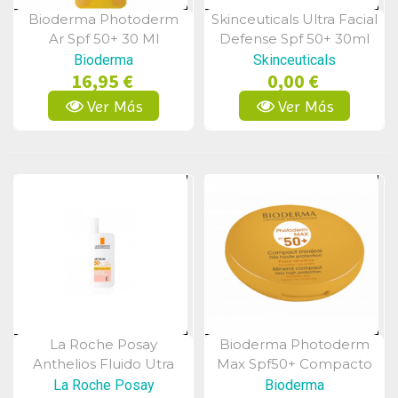
Bioderma Photoderm
Skinceuticals Ultra Facial
Vista Rápida
Vista Rápida
Ar Spf 50+ 30 Ml
Defense Spf 50+ 30ml
Bioderma
Skinceuticals
16,95 €
0,00 €
Ver Más
Ver Más
La Roche Posay
Bioderma Photoderm
Vista Rápida
Vista Rápida
Anthelios Fluido Utra
Max Spf50+ Compacto
Ligero Con Color Spf50
Claro 10 Gramos
La Roche Posay
Bioderma