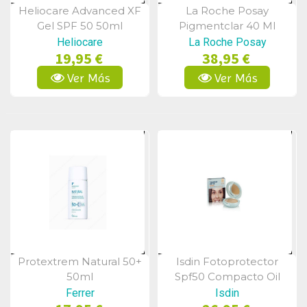
Heliocare Advanced XF
La Roche Posay
Vista Rápida
Vista Rápida
Gel SPF 50 50ml
Pigmentclar 40 Ml
Heliocare
La Roche Posay
19,95 €
38,95 €
Ver Más
Ver Más
Protextrem Natural 50+
Isdin Fotoprotector
Vista Rápida
Vista Rápida
50ml
Spf50 Compacto Oil
Free Arena 10g
Ferrer
Isdin