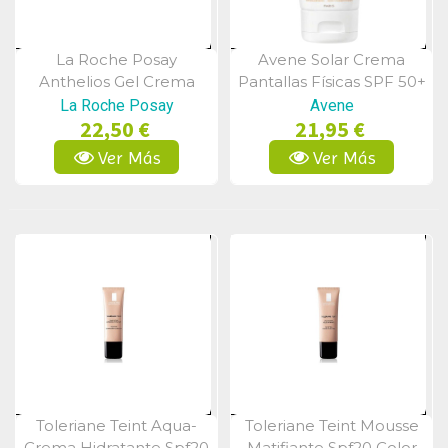
La Roche Posay
Avene Solar Crema
Vista Rápida
Vista Rápida
Anthelios Gel Crema
Pantallas Físicas SPF 50+
Facial Seco Sin Perfume
50ml
La Roche Posay
Avene
22,50 €
21,95 €
Spf50 50ml
Ver Más
Ver Más
Toleriane Teint Aqua-
Toleriane Teint Mousse
Vista Rápida
Vista Rápida
Crema Hidratante Spf20
Matifiante Spf20 Color