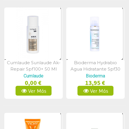
Cumlaude Sunlaude Ak-
Bioderma Hydrabio
Vista Rápida
Vista Rápida
Repair Spf100+ 50 Ml
Agua Hidratante Spf30
50 Ml
Cumlaude
Bioderma
0,00 €
13,95 €
Ver Más
Ver Más