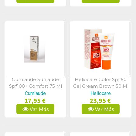
Cumlaude Sunlaude
Heliocare Color Spf 50
Vista Rápida
Vista Rápida
Spf100+ Comfort 75 Ml
Gel Cream Brown 50 Ml
Cumlaude
Heliocare
17,95 €
23,95 €
Ver Más
Ver Más