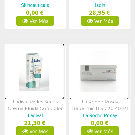
Skinceuticals
Isdin
0,00 €
28,95 €
Ver Más
Ver Más
Ladival Pieles Secas
La Roche Posay
Vista Rápida
Vista Rápida
Crema Fluida Con Color
Redermic R Spf30 40 Ml
Fps50+ 50ml
Ladival
La Roche Posay
21,30 €
0,00 €
Ver Más
Ver Más