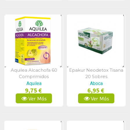
Aquilea Alcachofa 60
Epakur Neodetox Tisana
Vista Rápida
Vista Rápida
Comprimidos
20 Sobres
Aquilea
Aboca
9,75 €
6,95 €
Ver Más
Ver Más