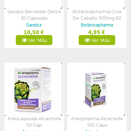
Sandoz Bienestar Detox
Botánicapharma Cola
Vista Rápida
Vista Rápida
30 Capsulas
De Caballo 500mg 60
Comprimidos
Sandoz
Botánicapharma
10,50 €
4,95 €
Ver Más
Ver Más
Arkocapsulas Alcachofa
Arkopharma Alcachofa
Vista Rápida
Vista Rápida
50 Cap
100 Caps