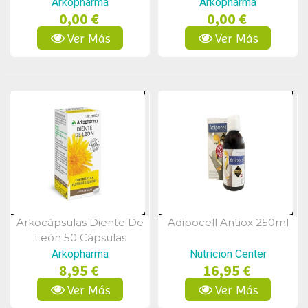
Arkopharma
Arkopharma
0,00 €
0,00 €
Ver Más
Ver Más
Arkocápsulas Diente De
Adipocell Antiox 250ml
Vista Rápida
Vista Rápida
León 50 Cápsulas
Arkopharma
Nutricion Center
8,95 €
16,95 €
Ver Más
Ver Más