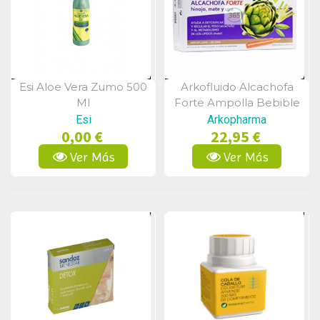
Esi Aloe Vera Zumo 500
Arkofluido Alcachofa
Vista Rápida
Vista Rápida
Ml
Forte Ampolla Bebible
15 Ml 20 Ampollas
Esi
Arkopharma
0,00 €
22,95 €
Ver Más
Ver Más