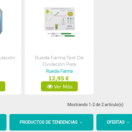
ulación
Rueda Farma Test De
a
Vista Rápida
Ovulación Para
Autodiagnóstico 10
Rueda Farma
12,95 €
Unidades
s
Ver Más
Mostrando
1
-2 de 2 artículo(s)
PRODUCTOS DE TENDENCIAS
OFERTAS