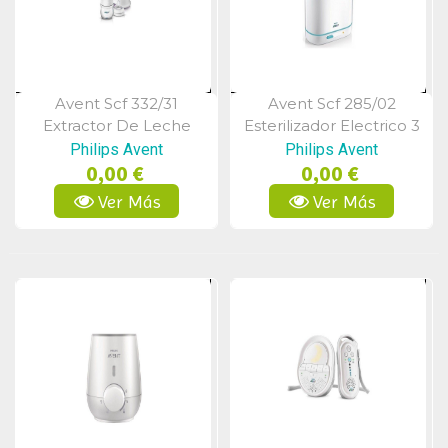
Avent Scf 332/31
Avent Scf 285/02
Vista Rápida
Vista Rápida
Extractor De Leche
Esterilizador Electrico 3
Electrico
En 1
Philips Avent
Philips Avent
0,00 €
0,00 €
Ver Más
Ver Más