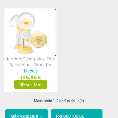
Medela Swing Maxi Flex
Vista Rápida
Sacaleches Extractor
Eléctrico
Medela
145,95 €
Ver Más
Mostrando
1
-9 de 9 artículo(s)
PRODUCTOS DE
MÁS VENDIDOS