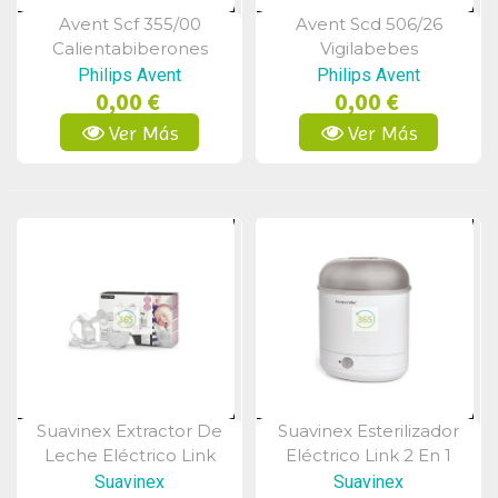
Avent Scf 355/00
Avent Scd 506/26
Vista Rápida
Vista Rápida
Calientabiberones
Vigilabebes
Rapido
Philips Avent
Philips Avent
0,00 €
0,00 €
Ver Más
Ver Más
Suavinex Extractor De
Suavinex Esterilizador
Vista Rápida
Vista Rápida
Leche Eléctrico Link
Eléctrico Link 2 En 1
Suavinex
Suavinex