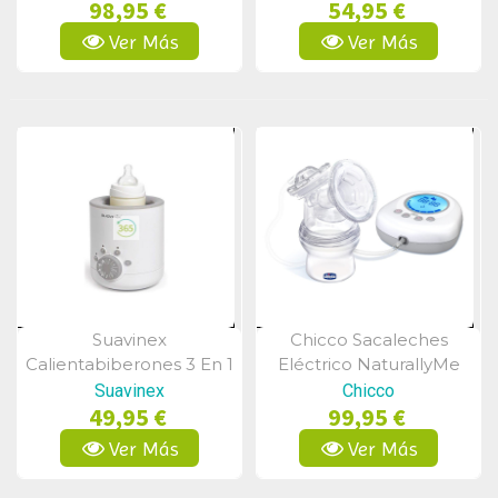
98,95 €
54,95 €
Ver Más
Ver Más
Suavinex
Chicco Sacaleches
Vista Rápida
Vista Rápida
Calientabiberones 3 En 1
Eléctrico NaturallyMe
Suavinex
Chicco
49,95 €
99,95 €
Ver Más
Ver Más