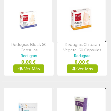
Redugras Block 60
Redugras Chitosan
Vista Rápida
Vista Rápida
Capsulas
Vegetal 60 Capsulas
Redugras
Redugras
0,00 €
0,00 €
Ver Más
Ver Más