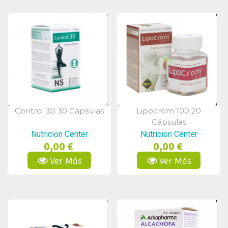
Control 30 30 Cápsulas
Lipocrom 100 20
Vista Rápida
Vista Rápida
Cápsulas
Nutricion Center
Nutricion Center
0,00 €
0,00 €
Ver Más
Ver Más