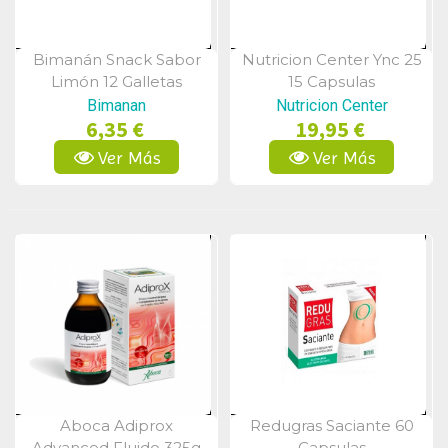
Bimanán Snack Sabor
Nutricion Center Ync 25
Vista Rápida
Vista Rápida
Limón 12 Galletas
15 Capsulas
Bimanan
Nutricion Center
6,35 €
19,95 €
Ver Más
Ver Más
Aboca Adiprox
Redugras Saciante 60
Vista Rápida
Vista Rápida
Advanced Fluido 325g
Capsulas