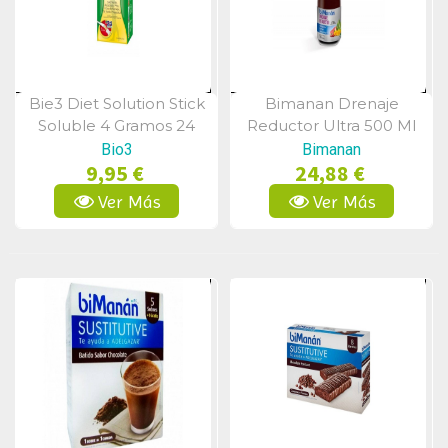
Bie3 Diet Solution Stick
Bimanan Drenaje
Vista Rápida
Vista Rápida
Soluble 4 Gramos 24
Reductor Ultra 500 Ml
Unidades
Bio3
Bimanan
9,95 €
24,88 €
Ver Más
Ver Más