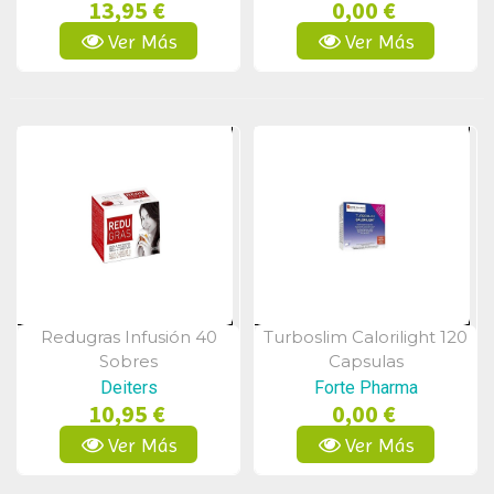
13,95 €
0,00 €
Ver Más
Ver Más
Redugras Infusión 40
Turboslim Calorilight 120
Vista Rápida
Vista Rápida
Sobres
Capsulas
Deiters
Forte Pharma
10,95 €
0,00 €
Ver Más
Ver Más