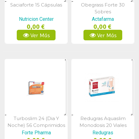
Saciaforte 15 Cápsulas
Obegrass Forte 30
Vista Rápida
Vista Rápida
Sobres
Nutricion Center
Actafarma
0,00 €
0,00 €
Ver Más
Ver Más
Turboslim 24 (dia Y
Redugras Aquaslim
Vista Rápida
Vista Rápida
Noche) 56 Comprimidos
Monodosis 20 Viales
Forte Pharma
Redugras