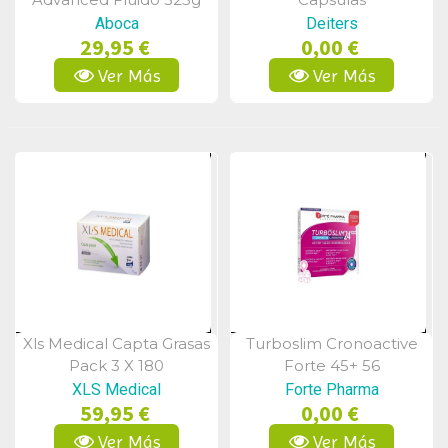
Aboca
Deiters
29,95 €
0,00 €
Ver Más
Ver Más
Xls Medical Capta Grasas
Turboslim Cronoactive
Vista Rápida
Vista Rápida
Pack 3 X 180
Forte 45+ 56
Comprimidos
Comprimidos
XLS Medical
Forte Pharma
59,95 €
0,00 €
Ver Más
Ver Más