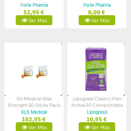
De Grasas 120 Cápsulas
Forte Pharma
Forte Pharma
52,95 €
0,00 €
Ver Más
Ver Más
Xls Medical Max
Lipograsil Clasico Plan
Vista Rápida
Vista Rápida
Strength 60 Sticks Pack
Activa 50 Comprimidos
Duplo
XLS Medical
Lipograsil
102,95 €
10,95 €
Ver Más
Ver Más