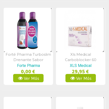
Forté Pharma Turboslim
Xls Medical
Vista Rápida
Vista Rápida
Drenante Sabor
Carboblocker 60
Frambuesa 500 Ml
Comprimidos
Forte Pharma
XLS Medical
0,00 €
29,95 €
Ver Más
Ver Más