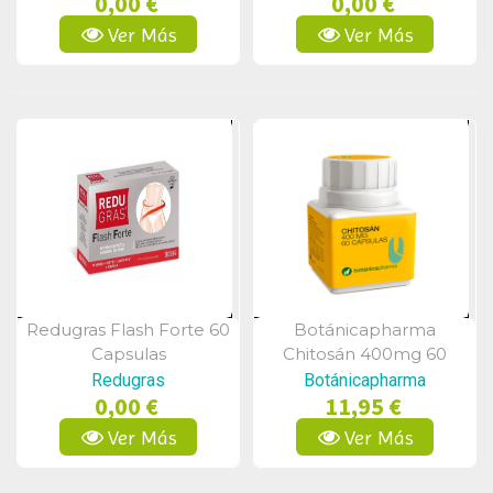
0,00 €
0,00 €
Ver Más
Ver Más
Redugras Flash Forte 60
Botánicapharma
Vista Rápida
Vista Rápida
Capsulas
Chitosán 400mg 60
Cápsulas
Redugras
Botánicapharma
0,00 €
11,95 €
Ver Más
Ver Más