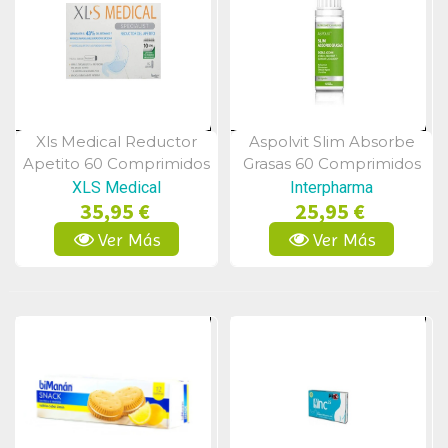
Xls Medical Reductor
Aspolvit Slim Absorbe
Vista Rápida
Vista Rápida
Apetito 60 Comprimidos
Grasas 60 Comprimidos
XLS Medical
Interpharma
35,95 €
25,95 €
Ver Más
Ver Más