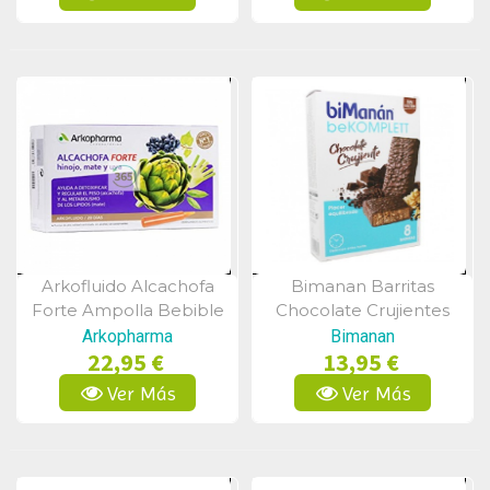
Arkofluido Alcachofa
Bimanan Barritas
Vista Rápida
Vista Rápida
Forte Ampolla Bebible
Chocolate Crujientes
15 Ml 20 Ampollas
Snack 280 G
Arkopharma
Bimanan
22,95 €
13,95 €
Ver Más
Ver Más