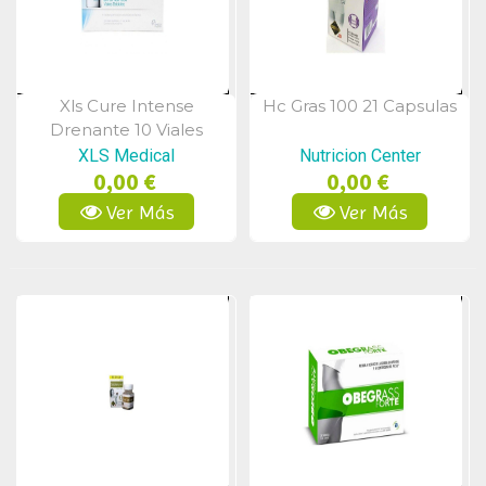
Xls Cure Intense
Hc Gras 100 21 Capsulas
Vista Rápida
Vista Rápida
Drenante 10 Viales
Bebibles
XLS Medical
Nutricion Center
0,00 €
0,00 €
Ver Más
Ver Más