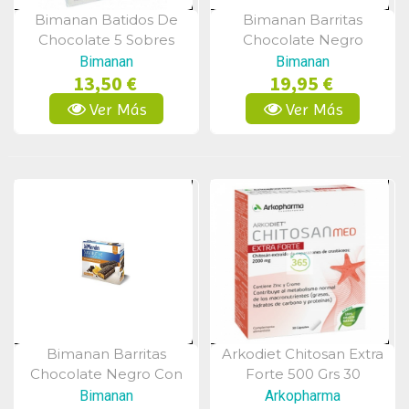
Bimanan Batidos De
Bimanan Barritas
Vista Rápida
Vista Rápida
Chocolate 5 Sobres
Chocolate Negro
Fondant 8 Unidades
Bimanan
Bimanan
13,50 €
19,95 €
Ver Más
Ver Más
Bimanan Barritas
Arkodiet Chitosan Extra
Vista Rápida
Vista Rápida
Chocolate Negro Con
Forte 500 Grs 30
Naranja 8 Unidades
Cápsulas
Bimanan
Arkopharma