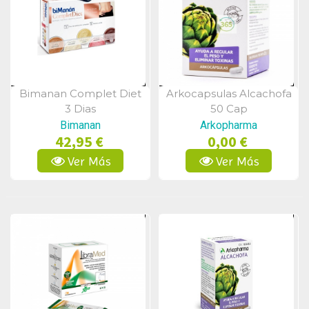
Bimanan Complet Diet
Arkocapsulas Alcachofa
Vista Rápida
Vista Rápida
3 Dias
50 Cap
Bimanan
Arkopharma
42,95 €
0,00 €
Ver Más
Ver Más