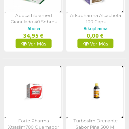
Aboca Libramed
Arkopharma Alcachofa
Vista Rápida
Vista Rápida
Granulado 40 Sobres
100 Caps
Aboca
Arkopharma
34,95 €
0,00 €
Ver Más
Ver Más
Forte Pharma
Turboslim Drenante
Vista Rápida
Vista Rápida
Xtraslim700 Quemador
Sabor Piña 500 Ml