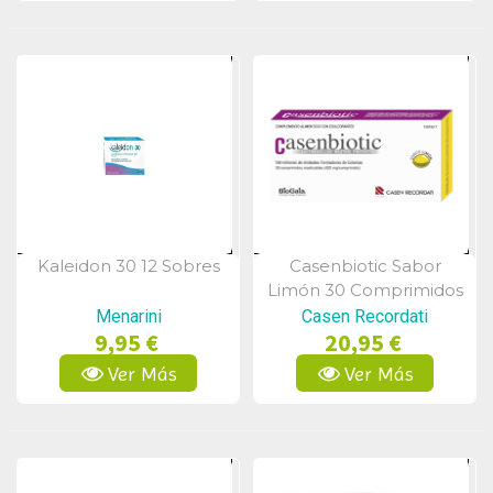
Kaleidon 30 12 Sobres
Casenbiotic Sabor
Vista Rápida
Vista Rápida
Limón 30 Comprimidos
Masticables
Menarini
Casen Recordati
9,95 €
20,95 €
Ver Más
Ver Más