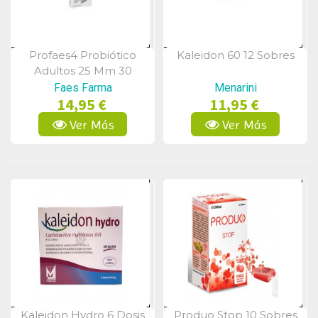
Profaes4 Probiótico
Kaleidon 60 12 Sobres
Vista Rápida
Vista Rápida
Adultos 25 Mm 30
Cápsulas
Faes Farma
Menarini
14,95 €
11,95 €
Ver Más
Ver Más
Kaleidon Hydro 6 Dosis
Produo Stop 10 Sobres