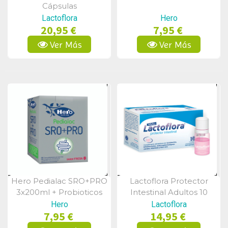
Cápsulas
Lactoflora
Hero
20,95 €
7,95 €
Ver Más
Ver Más
Hero Pedialac SRO+PRO
Lactoflora Protector
Vista Rápida
Vista Rápida
3x200ml + Probioticos
Intestinal Adultos 10
Frascos
Hero
Lactoflora
7,95 €
14,95 €