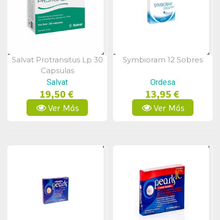
Salvat Protransitus Lp 30
Symbioram 12 Sobres
Vista Rápida
Vista Rápida
Capsulas
Salvat
Ordesa
19,50 €
13,95 €
Ver Más
Ver Más