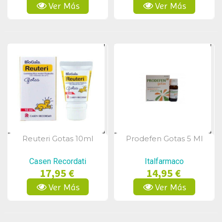
Ver Más
Ver Más
Reuteri Gotas 10ml
Prodefen Gotas 5 Ml
Vista Rápida
Vista Rápida
Casen Recordati
Italfarmaco
17,95 €
14,95 €
Ver Más
Ver Más