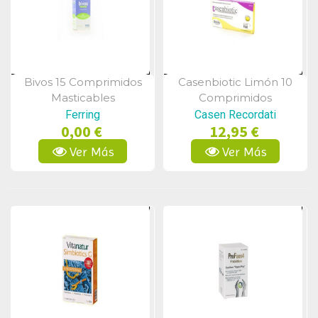
Bivos 15 Comprimidos
Casenbiotic Limón 10
Vista Rápida
Vista Rápida
Masticables
Comprimidos
Ferring
Casen Recordati
0,00 €
12,95 €
Ver Más
Ver Más