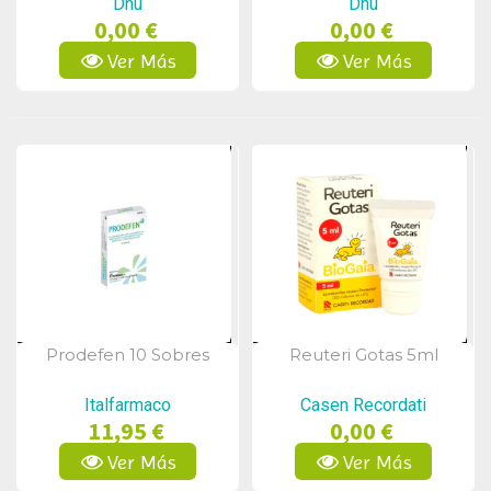
Dhu
Dhu
0,00 €
0,00 €
Ver Más
Ver Más
Prodefen 10 Sobres
Reuteri Gotas 5ml
Vista Rápida
Vista Rápida
Italfarmaco
Casen Recordati
11,95 €
0,00 €
Ver Más
Ver Más