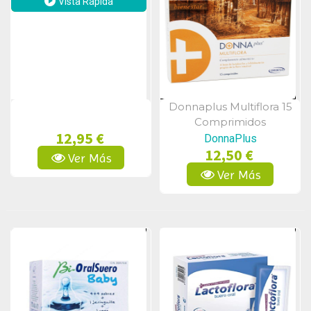
Vista Rápida
Donnaplus Multiflora 15
Vista Rápida
Comprimidos
12,95 €
DonnaPlus
12,50 €
Ver Más
Ver Más