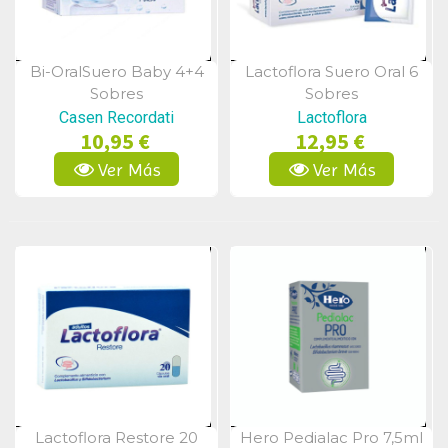
Bi-OralSuero Baby 4+4
Lactoflora Suero Oral 6
Vista Rápida
Vista Rápida
Sobres
Sobres
Casen Recordati
Lactoflora
10,95 €
12,95 €
Ver Más
Ver Más
Lactoflora Restore 20
Hero Pedialac Pro 7,5ml
Vista Rápida
Vista Rápida