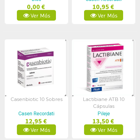
0,00 €
10,95 €
Ver Más
Ver Más
Casenbiotic 10 Sobres
Lactibiane ATB 10
Vista Rápida
Vista Rápida
Cápsulas
Casen Recordati
Pileje
12,95 €
13,50 €
Ver Más
Ver Más