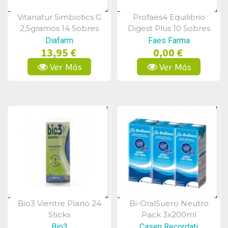
Vitanatur Simbiotics G
Profaes4 Equilibrio
Vista Rápida
Vista Rápida
2,5gramos 14 Sobres
Digest Plus 10 Sobres
Diafarm
Faes Farma
13,95 €
0,00 €
Ver Más
Ver Más
Bio3 Vientre Plano 24
Bi-OralSuero Neutro
Vista Rápida
Vista Rápida
Sticks
Pack 3x200ml
Bio3
Casen Recordati