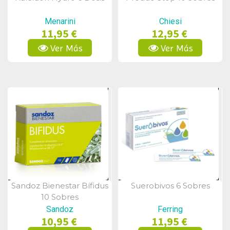
Vista Rápida
Vista Rápida
Menarini
Chiesi
11,95 €
12,95 €
Ver Más
Ver Más
Sandoz Bienestar Bífidus
Suerobivos 6 Sobres
Vista Rápida
Vista Rápida
10 Sobres
Sandoz
Ferring
10,95 €
11,95 €