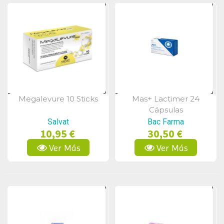
Megalevure 10 Sticks
Mas+ Lactimer 24
Vista Rápida
Vista Rápida
Cápsulas
Salvat
Bac Farma
10,95 €
30,50 €
Ver Más
Ver Más