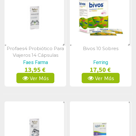
Profaes4 Probiótico Para
Bivos 10 Sobres
Vista Rápida
Vista Rápida
Viajeros 14 Cápsulas
Faes Farma
Ferring
13,95 €
17,50 €
Ver Más
Ver Más