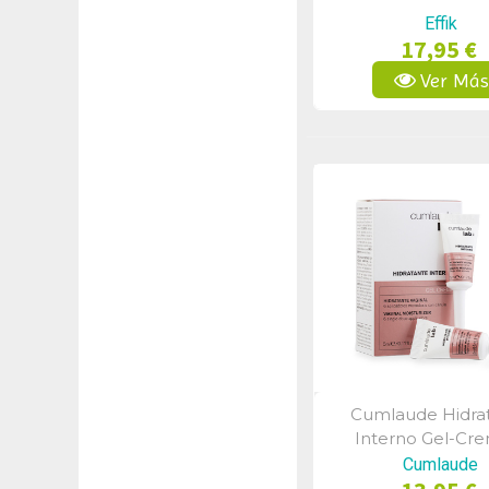
Effik
17,95 €
Ver Má
Cumlaude Hidra
Vista Rápid
Interno Gel-Cr
Aplicadores 
Cumlaude