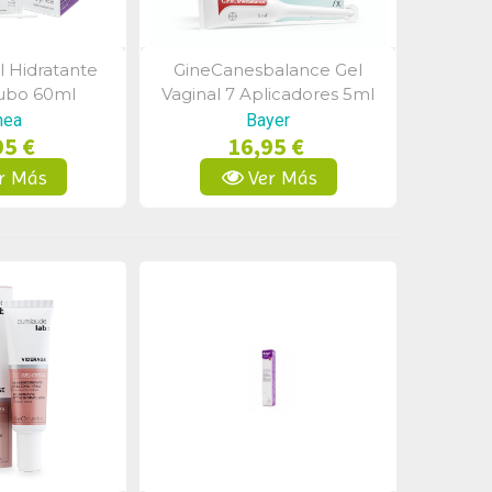
 Hidratante
GineCanesbalance Gel
a Rápida
Vista Rápida
Tubo 60ml
Vaginal 7 Aplicadores 5ml
nea
Bayer
95 €
16,95 €
r Más
Ver Más