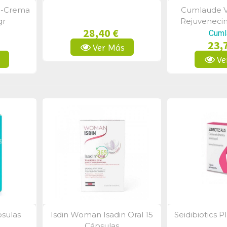
l-Crema
Cumlaude V
a
Vista Rápida
Vist
gr
Rejuveneci
28,40 €
Intim
Cuml
23,
Ver Más
s
Ve
psulas
Isdin Woman Isadin Oral 15
Seidibiotics P
a
Vista Rápida
Vist
Cápsulas