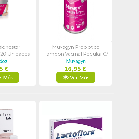
ienestar
Muvagyn Probiotico
a Rápida
Vista Rápida
s20 Unidades
Tampon Vaginal Regular C/
Ap
doz
Muvagyn
5 €
16,95 €
r Más
Ver Más