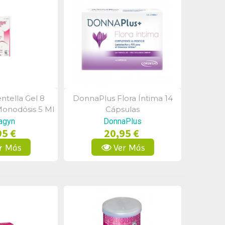
tella Gel 8
DonnaPlus Flora Íntima 14
a Rápida
Vista Rápida
Monodósis 5 Ml
Cápsulas
agyn
DonnaPlus
95 €
20,95 €
r Más
Ver Más