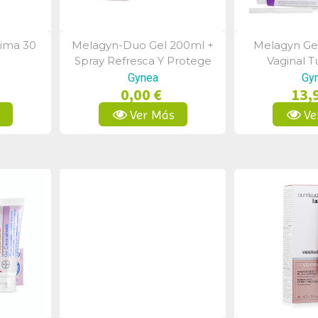
tima 30
Melagyn-Duo Gel 200ml +
Melagyn Gel
a
Vista Rápida
Vist
Spray Refresca Y Protege
Vaginal 
50ml
Gynea
Gy
0,00 €
13,
s
Ver Más
Ve