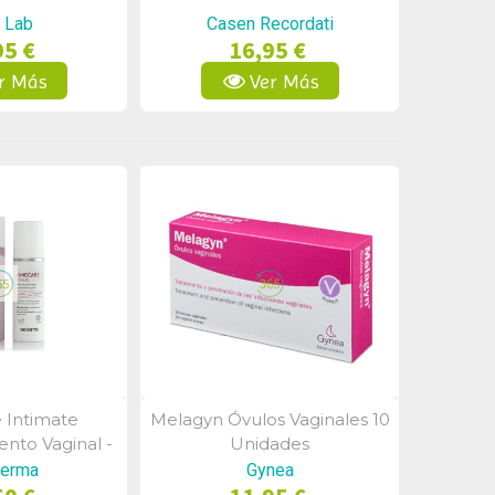
 Lab
Casen Recordati
95 €
16,95 €
r Más
Ver Más
 Intimate
Melagyn Óvulos Vaginales 10
a Rápida
Vista Rápida
nto Vaginal -
Unidades
ume 30 Ml)
erma
Gynea