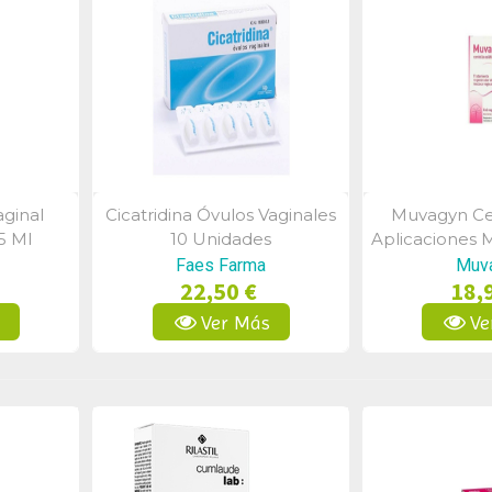
ginal
Cicatridina Óvulos Vaginales
Muvagyn Cen
a
Vista Rápida
Vist
5 Ml
10 Unidades
Aplicaciones 
Faes Farma
Muv
22,50 €
18,
s
Ver Más
Ve