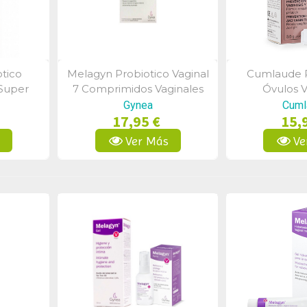
tico
Melagyn Probiotico Vaginal
Cumlaude P
a
Vista Rápida
Vist
Super
7 Comprimidos Vaginales
Óvulos V
Gynea
Cuml
17,95 €
15,
s
Ver Más
Ve