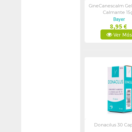
GineCanescalm Ge
Vista Rápid
Calmante 15
Bayer
8,95 €
Ver Má
Donacilus 30 Ca
Vista Rápid