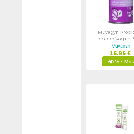
Muvagyn Probio
Vista Rápid
Tampon Vaginal 
Muvagyn
16,95 €
Ver Má