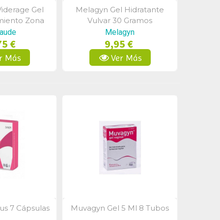
iderage Gel
Melagyn Gel Hidratante
a Rápida
Vista Rápida
miento Zona
Vulvar 30 Gramos
a 30ml
aude
Melagyn
75 €
9,95 €
r Más
Ver Más
lus 7 Cápsulas
Muvagyn Gel 5 Ml 8 Tubos
a Rápida
Vista Rápida