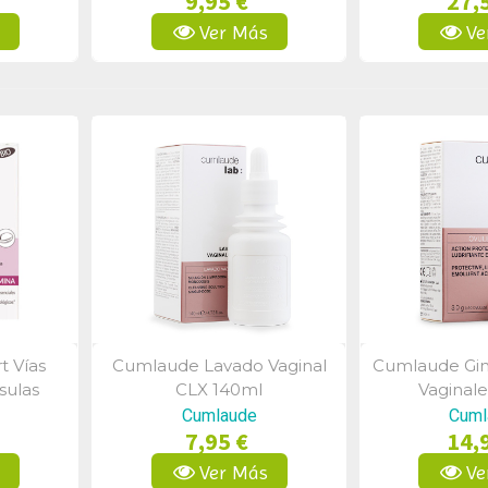
9,95 €
27,
s
Ver Más
Ve
t Vías
Cumlaude Lavado Vaginal
Cumlaude Gin
a
Vista Rápida
Vist
sulas
CLX 140ml
Vaginale
Cumlaude
Cuml
7,95 €
14,
s
Ver Más
Ve