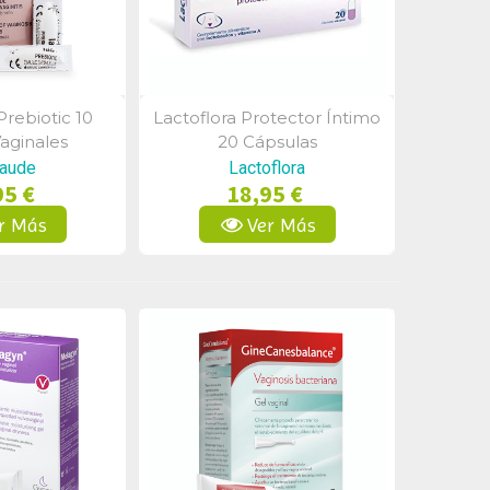
rebiotic 10
Lactoflora Protector Íntimo
a Rápida
Vista Rápida
aginales
20 Cápsulas
aude
Lactoflora
95 €
18,95 €
r Más
Ver Más