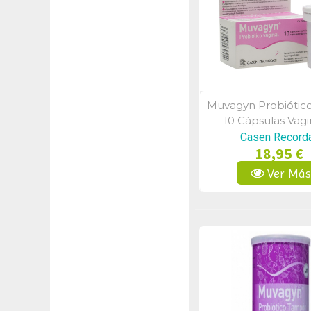
Muvagyn Probiótico
Vista Rápid
10 Cápsulas Vagi
Casen Recorda
18,95 €
Ver Má