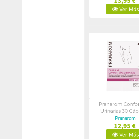
13,95 €
Ver Má
Pranarom Confor
Vista Rápid
Urinarias 30 Cáp
Pranarom
12,95 €
Ver Má