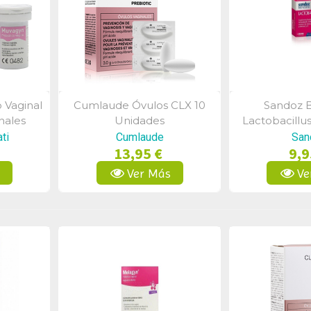
 Vaginal
Cumlaude Óvulos CLX 10
Sandoz B
a
Vista Rápida
Vist
nales
Unidades
Lactobacillu
ti
Cumlaude
San
13,95 €
9,9
s
Ver Más
Ve