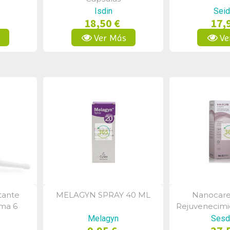
Isdin
Seid
18,50 €
17,
s
Ver Más
Ve
tante
MELAGYN SPRAY 40 ML
Nanocare
a
Vista Rápida
Vist
ema 6
Rejuvenecimie
5ml
(Sin Perf
Melagyn
Sesd