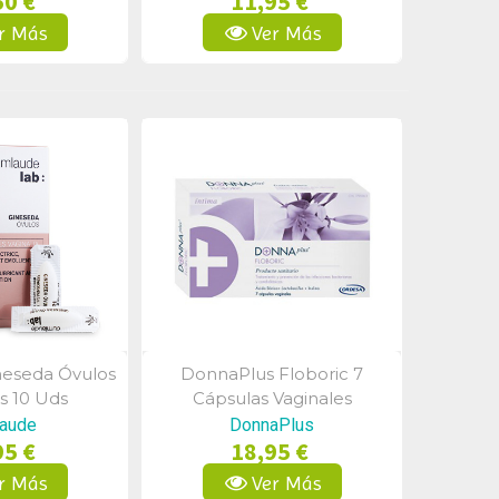
50 €
11,95 €
r Más
Ver Más
eseda Óvulos
DonnaPlus Floboric 7
a Rápida
Vista Rápida
s 10 Uds
Cápsulas Vaginales
aude
DonnaPlus
95 €
18,95 €
r Más
Ver Más