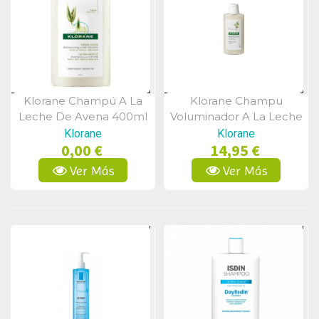
Klorane Champú A La
Klorane Champu
Vista Rápida
Vista Rápida
Leche De Avena 400ml
Voluminador A La Leche
De Almendra 400 Ml.
Klorane
Klorane
0,00 €
14,95 €
Ver Más
Ver Más