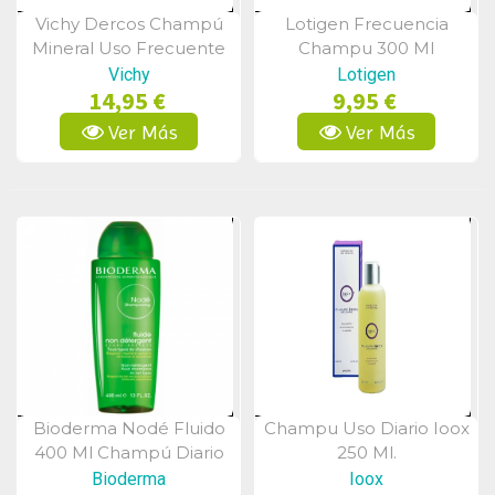
Vichy Dercos Champú
Lotigen Frecuencia
Vista Rápida
Vista Rápida
Mineral Uso Frecuente
Champu 300 Ml
400ml 20%dcto
Vichy
Lotigen
14,95 €
9,95 €
Ver Más
Ver Más
Bioderma Nodé Fluido
Champu Uso Diario Ioox
Vista Rápida
Vista Rápida
400 Ml Champú Diario
250 Ml.
Bioderma
Ioox