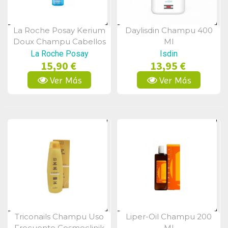
La Roche Posay Kerium
Daylisdin Champu 400
Vista Rápida
Vista Rápida
Doux Champu Cabellos
Ml
Normales 400 Ml:
La Roche Posay
Isdin
15,90 €
13,95 €
Ver Más
Ver Más
Triconails Champu Uso
Liper-Oil Champu 200
Vista Rápida
Vista Rápida
Frecuente Cosmeclinik
Ml