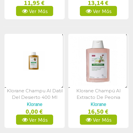
11,95 €
13,14 €
Ver Más
Ver Más
Klorane Champu Al Datil
Klorane Champú Al
Vista Rápida
Vista Rápida
Del Desierto 400 Ml
Extracto De Peonia
400ml
Klorane
Klorane
0,00 €
16,50 €
Ver Más
Ver Más