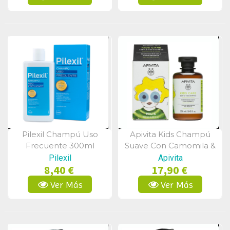
Pilexil Champú Uso
Apivita Kids Champú
Vista Rápida
Vista Rápida
Frecuente 300ml
Suave Con Camomila &
Miel 250ml
Pilexil
Apivita
8,40 €
17,90 €
Ver Más
Ver Más