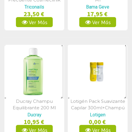
250
Triconails
Bama Geve
23,50 €
17,95 €
Ver Más
Ver Más
Ducray Champu
Lotigén Pack Suavizante
Vista Rápida
Vista Rápida
Equilibrante 200 Ml
Capilar 300ml+champú
Frecuencia 300ml
Ducray
Lotigen
10,95 €
0,00 €
Ver Más
Ver Más