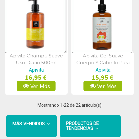
Apivita Champú Suave
Apivita Gel Suave
Vista Rápida
Vista Rápida
Uso Diario 500ml
Cuerpo Y Cabello Para
Niños 500ml
Apivita
Apivita
16,95 €
15,95 €
Ver Más
Ver Más
Mostrando
1
-22 de 22 artículo(s)
PRODUCTOS DE
MÁS VENDIDOS
TENDENCIAS