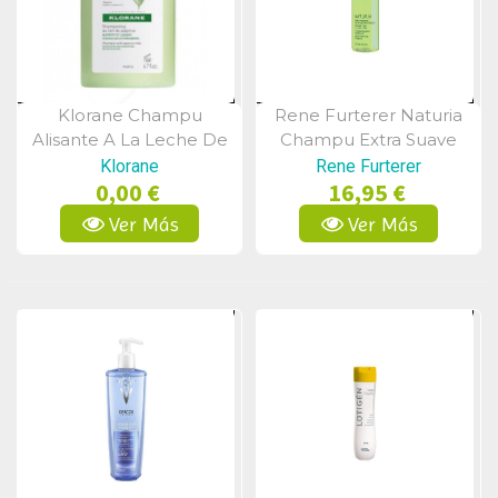
Klorane Champu
Rene Furterer Naturia
Vista Rápida
Vista Rápida
Alisante A La Leche De
Champu Extra Suave
Papiro 400ml.
Uso Frecuente 500 Ml
Klorane
Rene Furterer
0,00 €
16,95 €
Ver Más
Ver Más