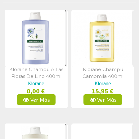
Klorane Champú A Las
Klorane Champú
Vista Rápida
Vista Rápida
Fibras De Lino 400ml
Camomila 400ml
Klorane
Klorane
0,00 €
15,95 €
Ver Más
Ver Más