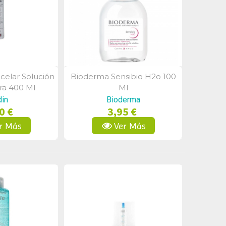
icelar Solución
Bioderma Sensibio H2o 100
a Rápida
Vista Rápida
ra 400 Ml
Ml
din
Bioderma
0 €
3,95 €
r Más
Ver Más