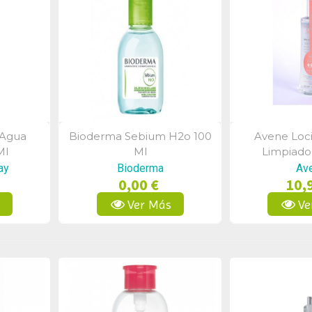
 Agua
Bioderma Sebium H2o 100
Avene Loci
a
Vista Rápida
Vist
Ml
Ml
Limpiado
ay
Bioderma
Av
0,00 €
10,
s
Ver Más
Ve