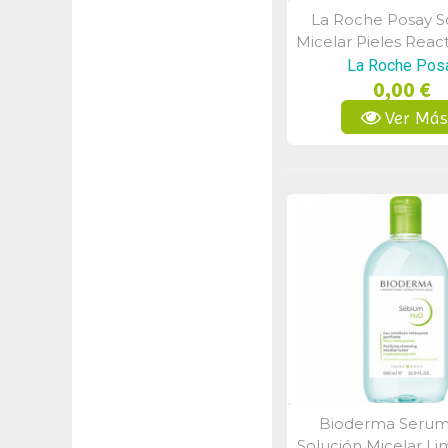
La Roche Posay S
Vista Rápid
Micelar Pieles Reac
Ml
La Roche Pos
0,00 €
Ver Má
Bioderma Seru
Vista Rápid
Solución Micelar Li