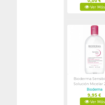
0,00 €
Ver Má
Bioderma Sensib
Vista Rápid
Solución Micelar 
Bioderma
9,95 €
Ver Má