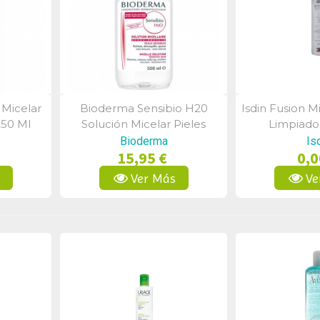
 Micelar
Bioderma Sensibio H20
Isdin Fusion M
a
Vista Rápida
Vist
250 Ml
Solución Micelar Pieles
Limpiado
Sensibles 500 Ml
Bioderma
Is
15,95 €
0,0
s
Ver Más
Ve