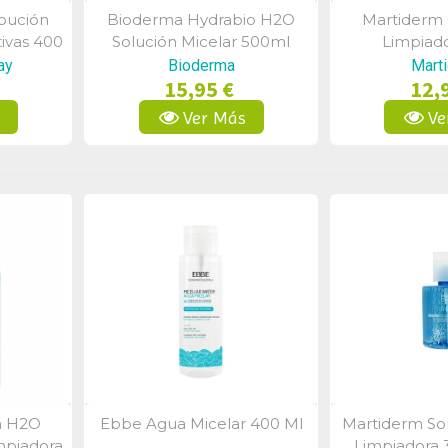
oución
Bioderma Hydrabio H2O
Martiderm 
a
Vista Rápida
Vist
tivas 400
Solución Micelar 500ml
Limpiad
ay
Bioderma
Mart
15,95 €
12,
s
Ver Más
Ve
m H2O
Ebbe Agua Micelar 400 Ml
Martiderm Sol
a
Vista Rápida
Vist
mpiadora
Limpiadora 