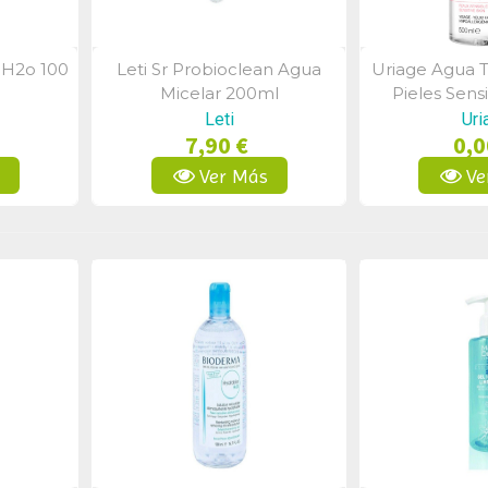
 H2o 100
Leti Sr Probioclean Agua
Uriage Agua T
a
Vista Rápida
Vist
Micelar 200ml
Pieles Sens
Leti
Uri
7,90 €
0,0
s
Ver Más
Ve