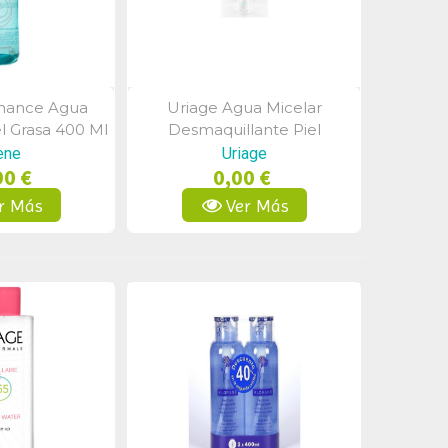
nance Agua
Uriage Agua Micelar
a Rápida
Vista Rápida
l Grasa 400 Ml
Desmaquillante Piel
Normal-Seca 500 Ml
ene
Uriage
90 €
0,00 €
r Más
Ver Más