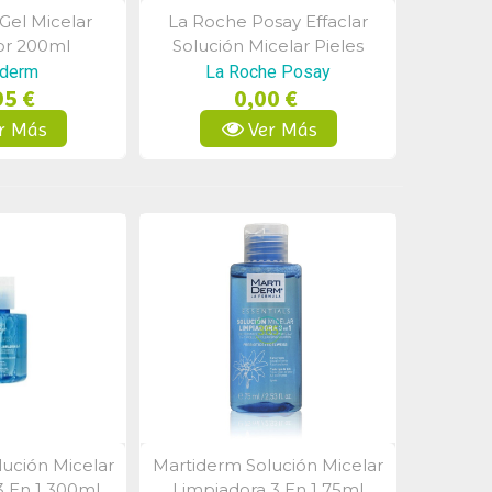
Gel Micelar
La Roche Posay Effaclar
a Rápida
Vista Rápida
or 200ml
Solución Micelar Pieles
Grasas 400 Ml
iderm
La Roche Posay
95 €
0,00 €
r Más
Ver Más
ución Micelar
Martiderm Solución Micelar
a Rápida
Vista Rápida
3 En 1 300ml
Limpiadora 3 En 1 75ml