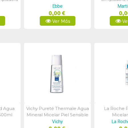
0ml
Ebbe
Mart
0,00 €
0,0
s
Ver Más
Ve
id Agua
Vichy Pureté Thermale Agua
La Roche 
a
Vista Rápida
Vist
500ml
Mineral Micelar Piel Sensible
Micela
400ml
Vichy
La Roch