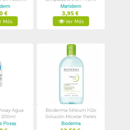
iderm
Martiderm
0 €
3,95 €
r Más
Ver Más
Posay Agua
Bioderma Sébium H2o
a Rápida
Vista Rápida
r 200ml
Solución Micelar Pieles
Mixtas-Grasas 500 Ml
e Posay
Bioderma