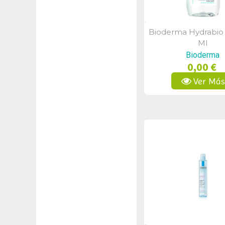
Bioderma Hydrabio
Vista Rápid
Ml
Bioderma
0,00 €
Ver Má