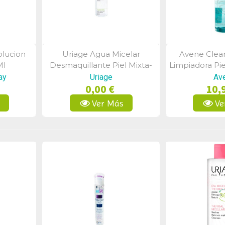
olucion
Uriage Agua Micelar
Avene Clea
a
Vista Rápida
Vist
Ml
Desmaquillante Piel Mixta-
Limpiadora Pie
Grasa 500 Ml
ay
Uriage
Av
0,00 €
10,
s
Ver Más
Ve