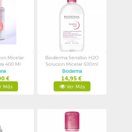
on Micelar
Bioderma Sensibio H2O
a Rápida
Vista Rápida
ra 400 Ml
Solucion Micelar 500ml
ene
Bioderma
90 €
14,95 €
r Más
Ver Más