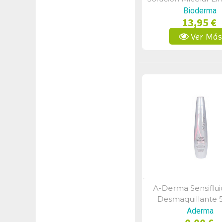
Purificante 50
Bioderma
13,95 €
Ver Má
A-Derma Sensiflu
Vista Rápid
Desmaquillante 
Aderma