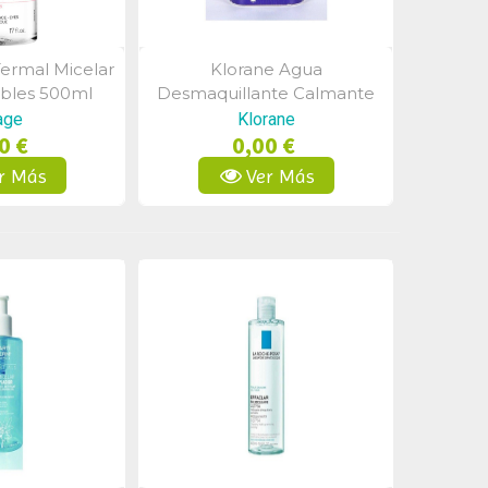
ermal Micelar
Klorane Agua
a Rápida
Vista Rápida
ibles 500ml
Desmaquillante Calmante
Aciano 400 Ml + 400 Ml
age
Klorane
0 €
0,00 €
r Más
Ver Más