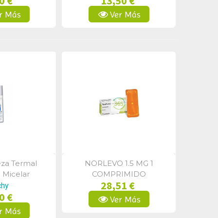
0 €
13,50 €
r Más
Ver Más
eza Termal
NORLEVO 1.5 MG 1
a Rápida
Vista Rápida
 Micelar
COMPRIMIDO
28,51 €
ante 200 Ml
chy
0 €
Ver Más
r Más