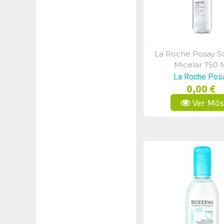
La Roche Posay S
Vista Rápid
Micelar 750 
La Roche Pos
0,00 €
Ver Má