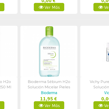
0,00 €
0,0
s
Ver Más
Ve
io H2o
Bioderma Sébium H2o
Vichy Pur
a
Vista Rápida
Vist
250 Ml
Solución Micelar Pieles
Solución
Mixtas-Grasas 250 Ml
Desmaquill
Bioderma
Vi
11,95 €
0,0
s
Ver Más
Ve