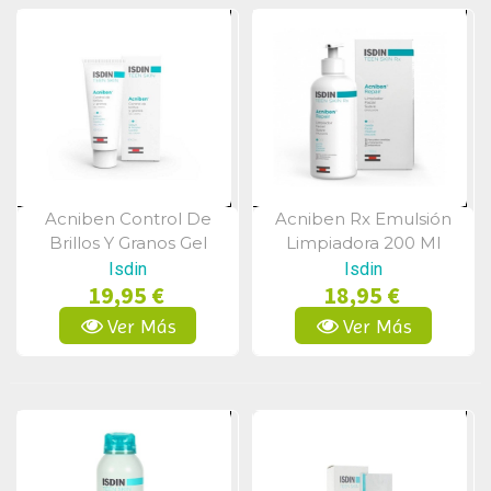
Acniben Control De
Acniben Rx Emulsión
Vista Rápida
Vista Rápida
Brillos Y Granos Gel
Limpiadora 200 Ml
Crema 40 Ml
Isdin
Isdin
19,95 €
18,95 €
Ver Más
Ver Más