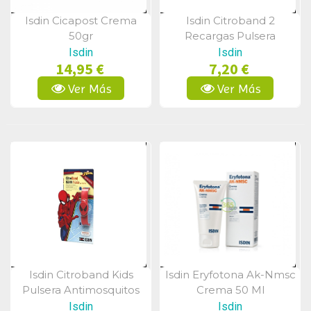
Isdin Cicapost Crema
Isdin Citroband 2
Vista Rápida
Vista Rápida
50gr
Recargas Pulsera
Neopreno
Isdin
Isdin
14,95 €
7,20 €
Ver Más
Ver Más
Isdin Citroband Kids
Isdin Eryfotona Ak-Nmsc
Vista Rápida
Vista Rápida
Pulsera Antimosquitos
Crema 50 Ml
Spiderman
Isdin
Isdin