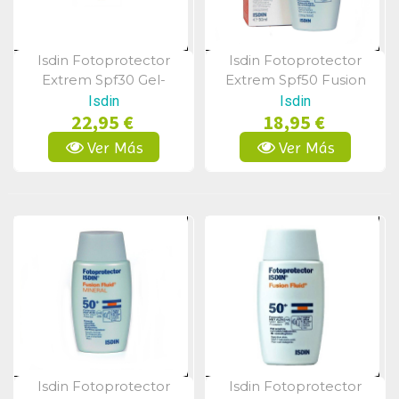
Isdin Fotoprotector
Isdin Fotoprotector
Vista Rápida
Vista Rápida
Extrem Spf30 Gel-
Extrem Spf50 Fusion
Crema 200ml
Fluido Color 50 Ml
Isdin
Isdin
22,95 €
18,95 €
Ver Más
Ver Más
Isdin Fotoprotector
Isdin Fotoprotector
Vista Rápida
Vista Rápida