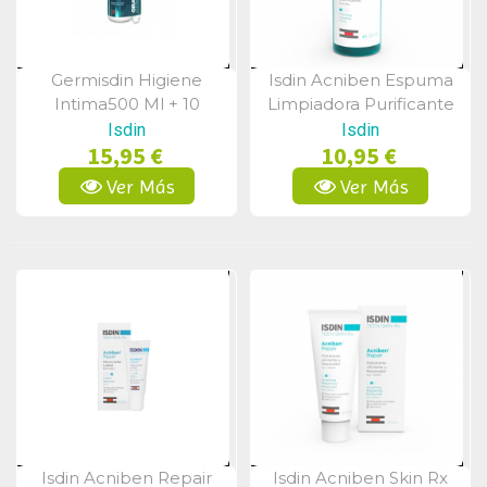
Germisdin Higiene
Isdin Acniben Espuma
Vista Rápida
Vista Rápida
Intima500 Ml + 10
Limpiadora Purificante
Toallitas
150 Ml
Isdin
Isdin
15,95 €
10,95 €
Ver Más
Ver Más
Isdin Acniben Repair
Isdin Acniben Skin Rx
Vista Rápida
Vista Rápida