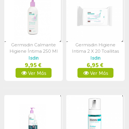
Germisdin Calmante
Germisdin Higiene
Vista Rápida
Vista Rápida
Higiene Íntima 250 Ml
Intima 2 X 20 Toallitas
Isdin
Isdin
9,95 €
6,95 €
Ver Más
Ver Más