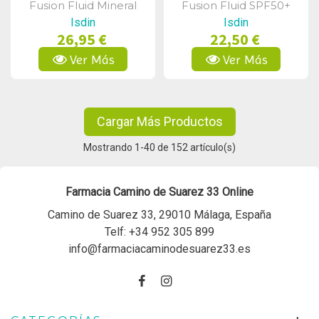
Fusion Fluid Mineral
Fusion Fluid SPF50+
SPF50+ 50ml
50ml
Isdin
Isdin
26,95 €
22,50 €
Ver Más
Ver Más
Cargar Más Productos
Mostrando
1
-40 de 152 artículo(s)
Farmacia Camino de Suarez 33 Online
Camino de Suarez 33, 29010 Málaga, España
Telf:
+34 952 305 899
info@farmaciacaminodesuarez33.es