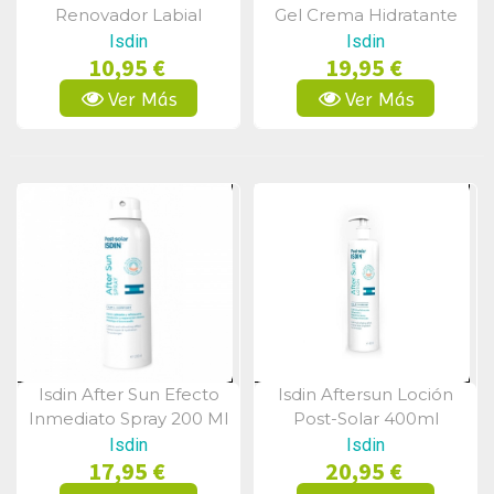
Renovador Labial
Gel Crema Hidratante
Balsamo 10 Ml
40ml
Isdin
Isdin
10,95 €
19,95 €
Ver Más
Ver Más
Isdin After Sun Efecto
Isdin Aftersun Loción
Vista Rápida
Vista Rápida
Inmediato Spray 200 Ml
Post-Solar 400ml
Isdin
Isdin
17,95 €
20,95 €