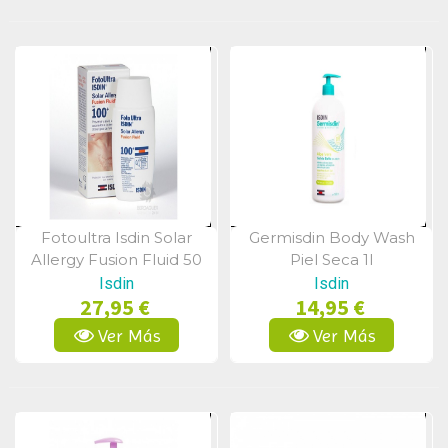
Fotoultra Isdin Solar
Germisdin Body Wash
Vista Rápida
Vista Rápida
Allergy Fusion Fluid 50
Piel Seca 1l
Ml
Isdin
Isdin
27,95 €
14,95 €
Ver Más
Ver Más