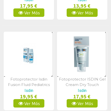
17,95 €
13,95 €
Ver Más
Ver Más
Fotoprotector Isdin
Fotoprotector ISDIN Gel
Vista Rápida
Vista Rápida
Fusion Fluid Pediatrics
Cream Dry Touch
Spf 50+ 50ml
SPF50+ 50 ML
Isdin
Isdin
19,95 €
17,95 €
Ver Más
Ver Más