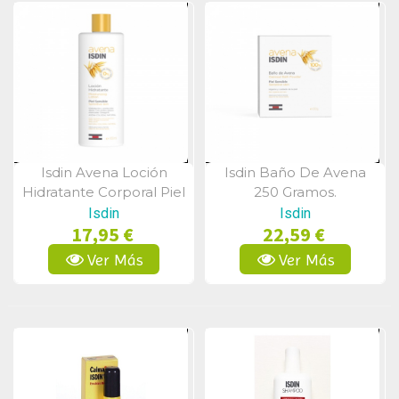
Isdin Avena Loción
Isdin Baño De Avena
Vista Rápida
Vista Rápida
Hidratante Corporal Piel
250 Gramos.
Sensible 400 Ml.
Isdin
Isdin
17,95 €
22,59 €
Ver Más
Ver Más