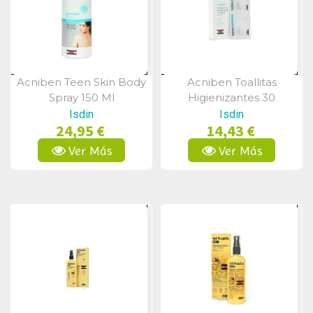
Acniben Teen Skin Body
Acniben Toallitas
Vista Rápida
Vista Rápida
Spray 150 Ml
Higienizantes 30
Unidades
Isdin
Isdin
24,95 €
14,43 €
Ver Más
Ver Más