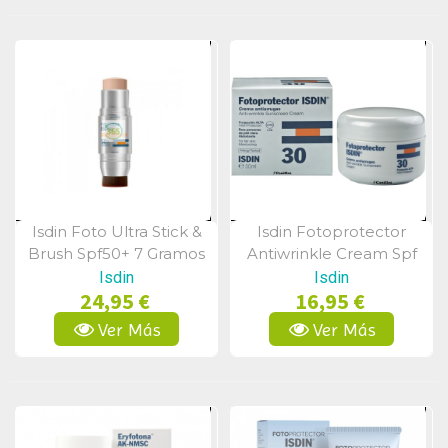
Isdin Foto Ultra Stick &
Isdin Fotoprotector
Vista Rápida
Vista Rápida
Brush Spf50+ 7 Gramos
Antiwrinkle Cream Spf
30 50 Ml
Isdin
Isdin
24,95 €
16,95 €
Ver Más
Ver Más