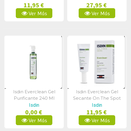
11,95 €
27,95 €
Ver Más
Ver Más
Isdin Everclean Gel
Isdin Everclean Gel
Vista Rápida
Vista Rápida
Purificante 240 Ml
Secante On The Spot
10ml
Isdin
Isdin
0,00 €
11,95 €
Ver Más
Ver Más