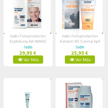
Isdin Fotoprotector
Isdin Fotoprotector
Vista Rápida
Vista Rápida
Eryfotona AK-NMSC
Extrem 90 Crema Spf
Fluid SPF100+ 50ml
50+ 50 Ml
Isdin
Isdin
29,95 €
25,95 €
Ver Más
Ver Más