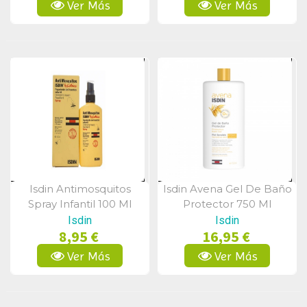
Ver Más
Ver Más
Isdin Antimosquitos
Isdin Avena Gel De Baño
Vista Rápida
Vista Rápida
Spray Infantil 100 Ml
Protector 750 Ml
Isdin
Isdin
8,95 €
16,95 €
Ver Más
Ver Más