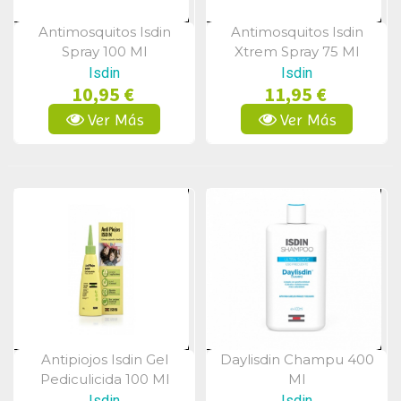
Antimosquitos Isdin
Antimosquitos Isdin
Vista Rápida
Vista Rápida
Spray 100 Ml
Xtrem Spray 75 Ml
Isdin
Isdin
10,95 €
11,95 €
Ver Más
Ver Más
Antipiojos Isdin Gel
Daylisdin Champu 400
Vista Rápida
Vista Rápida
Pediculicida 100 Ml
Ml
Isdin
Isdin