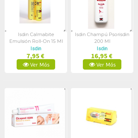
Isdin Calmabite
Isdin Champú Psorisdin
Vista Rápida
Vista Rápida
Emulsión Roll-On 15 Ml
200 Ml
Isdin
Isdin
7,95 €
16,95 €
Ver Más
Ver Más