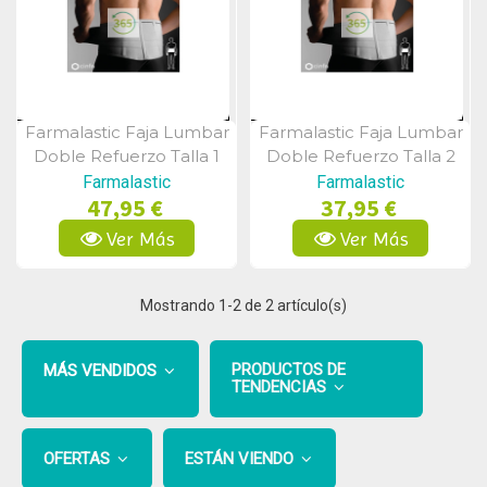
Farmalastic Faja Lumbar
Farmalastic Faja Lumbar
Vista Rápida
Vista Rápida
Doble Refuerzo Talla 1
Doble Refuerzo Talla 2
Farmalastic
Farmalastic
47,95 €
37,95 €
Ver Más
Ver Más
Mostrando
1
-2 de 2 artículo(s)
PRODUCTOS DE
MÁS VENDIDOS
TENDENCIAS
OFERTAS
ESTÁN VIENDO