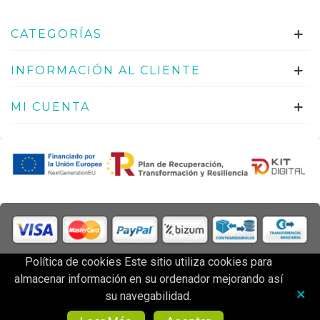
CATEGORÍAS
INFORMACIÓN AL CLIENTE
MI CUENTA
Política de cookies Este sitio utiliza cookies para
© 2024 Farmacia Camino de Suarez 33 | Parafarmacia
almacenar información en su ordenador mejorando así
online con Precios baratos
×
su navegabilidad.
0