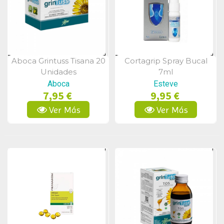
Aboca Grintuss Tisana 20
Cortagrip Spray Bucal
Vista Rápida
Vista Rápida
Unidades
7ml
Aboca
Esteve
7,95 €
9,95 €
Ver Más
Ver Más