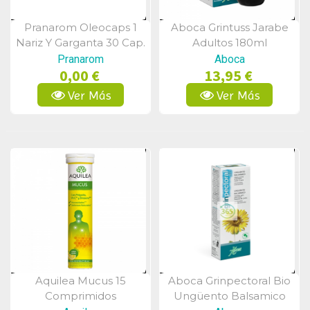
Pranarom Oleocaps 1
Aboca Grintuss Jarabe
Vista Rápida
Vista Rápida
Nariz Y Garganta 30 Cap.
Adultos 180ml
Pranarom
Aboca
0,00 €
13,95 €
Ver Más
Ver Más
Aquilea Mucus 15
Aboca Grinpectoral Bio
Vista Rápida
Vista Rápida
Comprimidos
Ungüento Balsamico