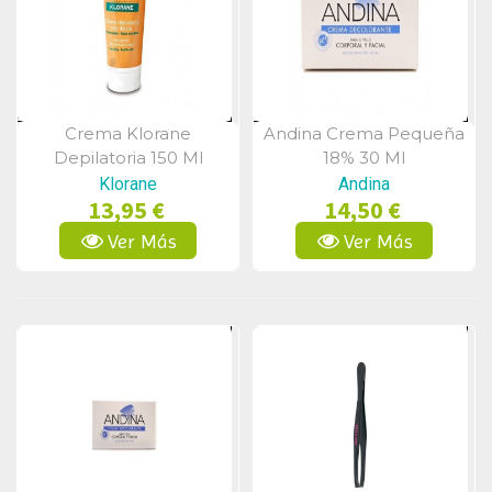
Crema Klorane
Andina Crema Pequeña
Vista Rápida
Vista Rápida
Depilatoria 150 Ml
18% 30 Ml
Klorane
Andina
13,95 €
14,50 €
Ver Más
Ver Más