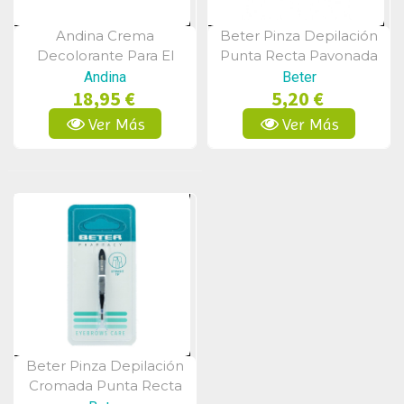
Andina Crema
Beter Pinza Depilación
Vista Rápida
Vista Rápida
Decolorante Para El
Punta Recta Pavonada
Vello Facial Y Corporal
Andina
Beter
18,95 €
5,20 €
100 Ml
Ver Más
Ver Más
Beter Pinza Depilación
Vista Rápida
Cromada Punta Recta