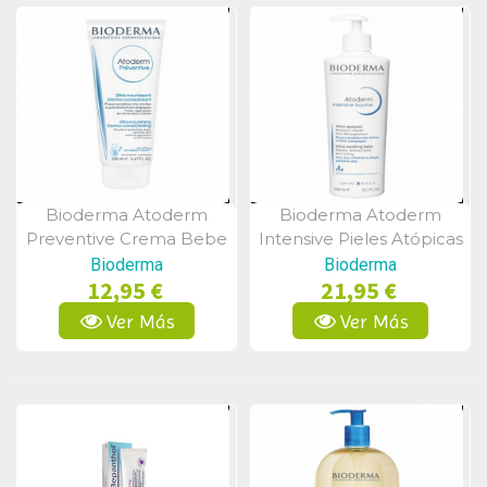
Bioderma Atoderm
Bioderma Atoderm
Vista Rápida
Vista Rápida
Preventive Crema Bebe
Intensive Pieles Atópicas
200 Ml
500 Ml
Bioderma
Bioderma
12,95 €
21,95 €
Ver Más
Ver Más