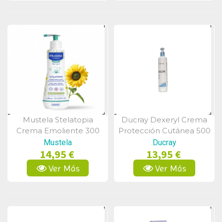
Mustela Stelatopia
Ducray Dexeryl Crema
Vista Rápida
Vista Rápida
Crema Emoliente 300
Protección Cutánea 500
Ml
Ml
Mustela
Ducray
14,95 €
13,95 €
Ver Más
Ver Más