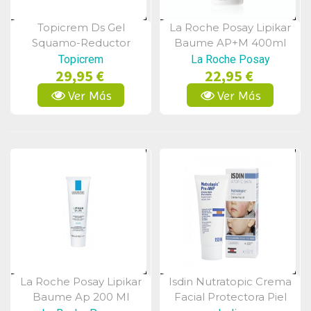
Topicrem Ds Gel
La Roche Posay Lipikar
Vista Rápida
Vista Rápida
Squamo-Reductor
Baume AP+M 400ml
Calmante 30ml
Topicrem
La Roche Posay
29,95 €
22,95 €
Ver Más
Ver Más
La Roche Posay Lipikar
Isdin Nutratopic Crema
Vista Rápida
Vista Rápida
Baume Ap 200 Ml
Facial Protectora Piel