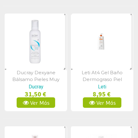
Ducray Dexyane
Leti At4 Gel Baño
Vista Rápida
Vista Rápida
Bálsamo Pieles Muy
Dermograso Piel
Secas Y Atópicas 400 Ml
Atopica 250 Ml
Ducray
Leti
31,50 €
8,95 €
Ver Más
Ver Más