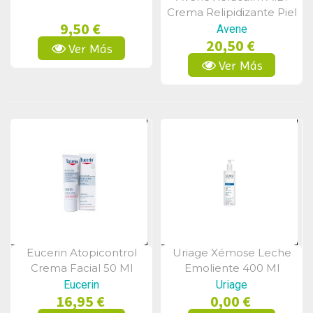
Vista Rápida
Crema Relipidizante Piel
9,50 €
Atópica 200 Ml
Avene
20,50 €
Ver Más
Ver Más
Eucerin Atopicontrol
Uriage Xémose Leche
Vista Rápida
Vista Rápida
Crema Facial 50 Ml
Emoliente 400 Ml
Eucerin
Uriage
16,95 €
0,00 €