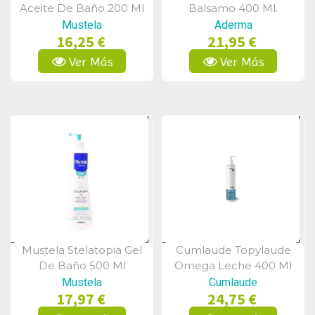
Aceite De Baño 200 Ml
Balsamo 400 Ml.
Mustela
Aderma
16,25 €
21,95 €
Ver Más
Ver Más
Mustela Stelatopia Gel
Cumlaude Topylaude
Vista Rápida
Vista Rápida
De Baño 500 Ml
Omega Leche 400 Ml
Mustela
Cumlaude
17,97 €
24,75 €