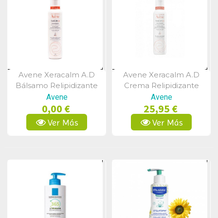
Avene Xeracalm A.d
Avene Xeracalm A.d
Vista Rápida
Vista Rápida
Bálsamo Relipidizante
Crema Relipidizante
400ml
400ml
Avene
Avene
0,00 €
25,95 €
Ver Más
Ver Más