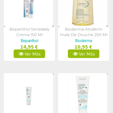
Bepanthol Sensidaily
Bioderma Atoderm
Vista Rápida
Vista Rápida
Crema 150 Ml
Huile De Douche 200 Ml
Bepanthol
Bioderma
14,95 €
10,95 €
Ver Más
Ver Más