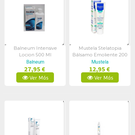
Balneum Intensive
Mustela Stelatopia
Vista Rápida
Vista Rápida
Locion 500 Ml
Bálsamo Emoliente 200
Ml
Balneum
Mustela
27,95 €
12,95 €
Ver Más
Ver Más