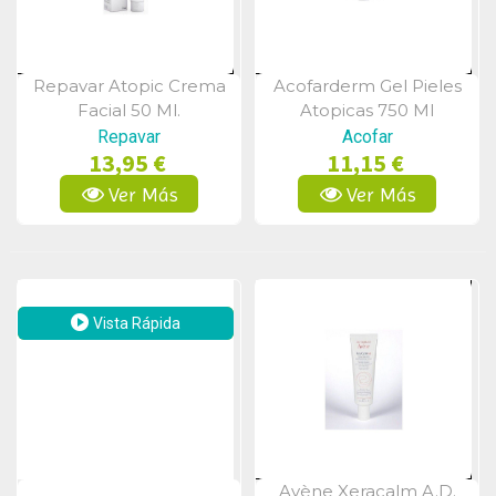
Repavar Atopic Crema
Acofarderm Gel Pieles
Vista Rápida
Vista Rápida
Facial 50 Ml.
Atopicas 750 Ml
Repavar
Acofar
13,95 €
11,15 €
Ver Más
Ver Más
Vista Rápida
Avène Xeracalm A.d.