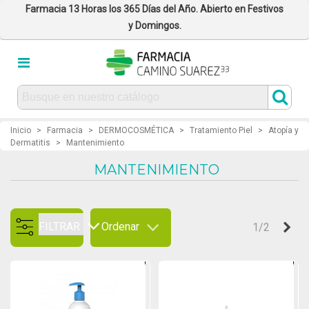
Farmacia 13 Horas los 365 Días del Año. Abierto en Festivos
y Domingos.
Inicio
>
Farmacia
>
DERMOCOSMÉTICA
>
Tratamiento Piel
>
Atopía y
Dermatitis
>
Mantenimiento
MANTENIMIENTO
FILTRAR
Ordenar
Sig
1/2