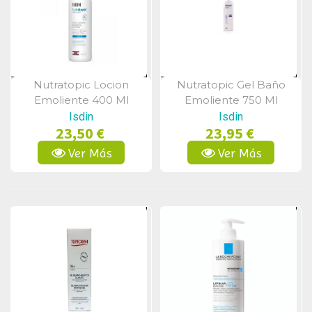
Nutratopic Locion
Nutratopic Gel Baño
Vista Rápida
Vista Rápida
Emoliente 400 Ml
Emoliente 750 Ml
Isdin
Isdin
23,50 €
23,95 €
Ver Más
Ver Más