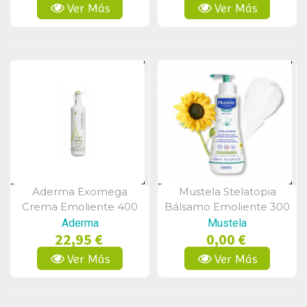
Ver Más
Ver Más
Aderma Exomega
Mustela Stelatopia
Vista Rápida
Vista Rápida
Crema Emoliente 400
Bálsamo Emoliente 300
Ml
Ml
Aderma
Mustela
22,95 €
0,00 €
Ver Más
Ver Más