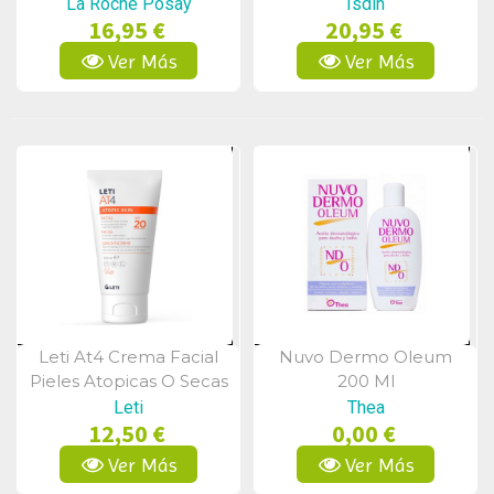
Atopica 50 Ml
La Roche Posay
Isdin
16,95 €
20,95 €
Ver Más
Ver Más
Leti At4 Crema Facial
Nuvo Dermo Oleum
Vista Rápida
Vista Rápida
Pieles Atopicas O Secas
200 Ml
Spf20, 50 Ml
Leti
Thea
12,50 €
0,00 €
Ver Más
Ver Más