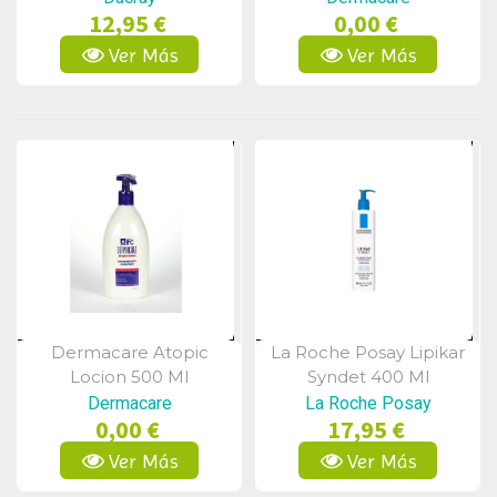
12,95 €
0,00 €
Ver Más
Ver Más
Dermacare Atopic
La Roche Posay Lipikar
Vista Rápida
Vista Rápida
Locion 500 Ml
Syndet 400 Ml
Dermacare
La Roche Posay
0,00 €
17,95 €
Ver Más
Ver Más