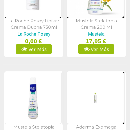
La Roche Posay Lipikar
Mustela Stelatopia
Vista Rápida
Vista Rápida
Crema Ducha 750ml
Crema 200 Ml
La Roche Posay
Mustela
0,00 €
17,95 €
Ver Más
Ver Más
Mustela Stelatopia
Aderma Exomega
Vista Rápida
Vista Rápida