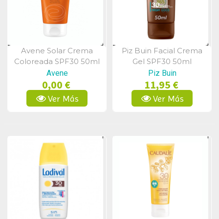
Avene Solar Crema
Piz Buin Facial Crema
Vista Rápida
Vista Rápida
Coloreada SPF30 50ml
Gel SPF30 50ml
Avene
Piz Buin
0,00 €
11,95 €
Ver Más
Ver Más