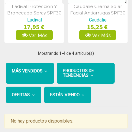
Ladival Protección Y
Caudalie Crema Solar
Vista Rápida
Vista Rápida
Bronceado Spray SPF30
Facial Antiarrugas SPF30
150ml
50ml
Ladival
Caudalie
17,95 €
15,25 €
Ver Más
Ver Más
Mostrando
1
-4 de 4 artículo(s)
PRODUCTOS DE
MÁS VENDIDOS
TENDENCIAS
OFERTAS
ESTÁN VIENDO
No hay productos disponibles.