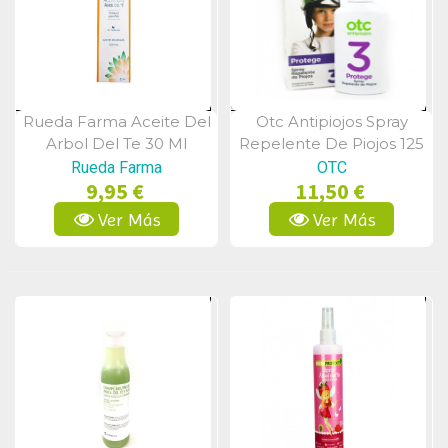
Rueda Farma Aceite Del
Otc Antipiojos Spray
Vista Rápida
Vista Rápida
Arbol Del Te 30 Ml
Repelente De Piojos 125
Ml
Rueda Farma
OTC
9,95 €
11,50 €
Ver Más
Ver Más