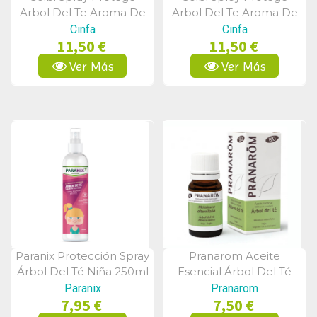
Vista Rápida
Vista Rápida
Arbol Del Te Aroma De
Arbol Del Te Aroma De
Fresa 250ml
Manzana 250ml
Cinfa
Cinfa
11,50 €
11,50 €
Ver Más
Ver Más
Paranix Protección Spray
Pranarom Aceite
Vista Rápida
Vista Rápida
Árbol Del Té Niña 250ml
Esencial Árbol Del Té
10ml
Paranix
Pranarom
7,95 €
7,50 €