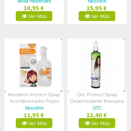
Protección Piojos 250 Ml
Nosa Healthcare
Neositrin
10,95 €
15,95 €
Ver Más
Ver Más
Neositrín Protect Spray
Otc Protect Spray
Vista Rápida
Vista Rápida
Acondicionador Piojos
Desenredante Manzana
100ml
250ml
Neositrin
OTC
11,95 €
12,40 €
Ver Más
Ver Más