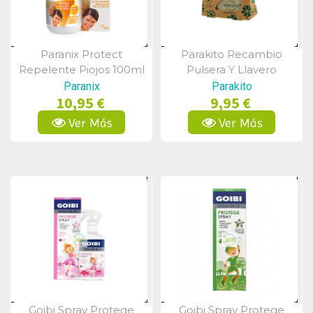
Paranix Protect
Parakito Recambio
Vista Rápida
Vista Rápida
Repelente Piojos 100ml
Pulsera Y Llavero
Antimosquitos
Paranix
Parakito
10,95 €
9,95 €
Ver Más
Ver Más
Goibi Spray Protege
Goibi Spray Protege