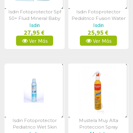
Isdin Fotoprotector Spf
Isdin Fotoprotector
Vista Rápida
Vista Rápida
50+ Fluid Mineral Baby
Pediátrico Fusion Water
50 Ml
50+spf 50ml
Isdin
Isdin
27,95 €
25,95 €
Ver Más
Ver Más
Isdin Fotoprotector
Mustela Muy Alta
Vista Rápida
Vista Rápida
Pediatrico Wet Skin
Proteccion Spray