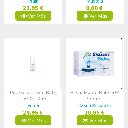
Transparent Spray 50
Solar50+300ml
Isdin
Mustela
21,95 €
0,00 €
200 Ml
Ver Más
Ver Más
Protextrem Sun Baby
Bi-OralSuero Baby 4+4
Vista Rápida
Vista Rápida
Fps50+ 50ml
Sobres
Ferrer
Casen Recordati
24,95 €
10,95 €
Ver Más
Ver Más