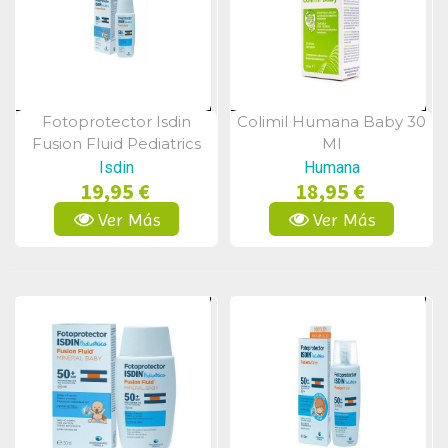
Fotoprotector Isdin
Colimil Humana Baby 30
Vista Rápida
Vista Rápida
Fusion Fluid Pediatrics
Ml
Spf 50+ 50ml
Isdin
Humana
19,95 €
18,95 €
Ver Más
Ver Más