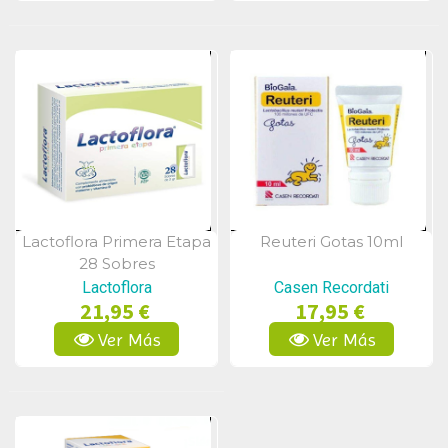
Lactoflora Primera Etapa
Reuteri Gotas 10ml
Vista Rápida
Vista Rápida
28 Sobres
Lactoflora
Casen Recordati
21,95 €
17,95 €
Ver Más
Ver Más