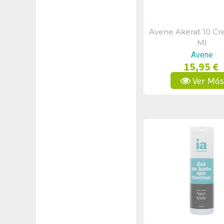
Avene Akerat 10 C
Vista Rápid
Ml
Avene
15,95 €
Ver Má