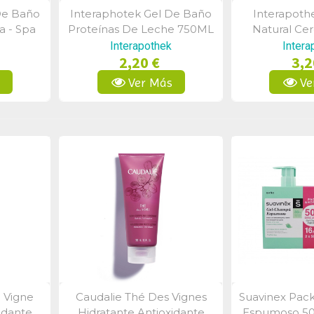
De Baño
Interaphotek Gel De Baño
Interapot
a
Vista Rápida
Vist
a - Spa
Proteínas De Leche 750ML
Natural Cer
Ml)
Interapothek
Intera
2,20 €
3,2
s
Ver Más
Ve
 Vigne
Caudalie Thé Des Vignes
Suavinex Pac
a
Vista Rápida
Vist
idante
Hidratante Antioxidante
Espumoso 50