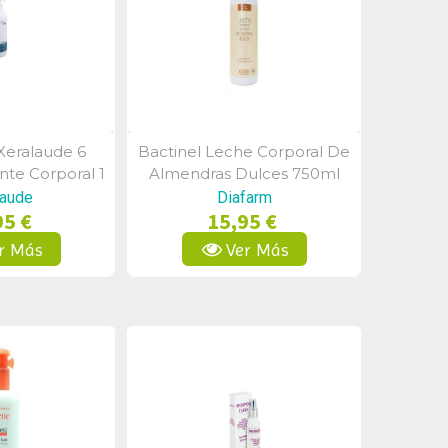
eralaude 6
Bactinel Leche Corporal De
a Rápida
Vista Rápida
nte Corporal 1
Almendras Dulces 750ml
L
aude
Diafarm
95 €
15,95 €
r Más
Ver Más