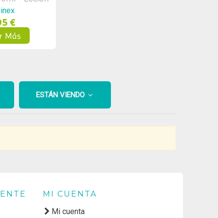
orporal 500ml
inex
95 €
r Más
ESTÁN VIENDO
IENTE
MI CUENTA
Mi cuenta