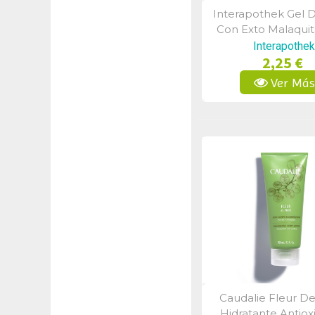
Interapothek Gel 
Vista Rápid
Con Exto Malaquit
Thermal (750 
Interapothek
2,25 €
Ver Má
Caudalie Fleur De
Vista Rápid
Hidratante Antiox