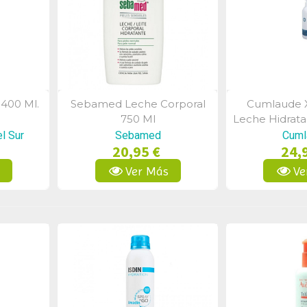
 400 Ml.
Sebamed Leche Corporal
Cumlaude X
a
Vista Rápida
Vist
750 Ml
Leche Hidrata
l Sur
Sebamed
Cuml
20,95 €
24,
s
Ver Más
Ve