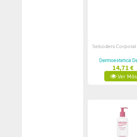
Seboders Corporal
Vista Rápid
Dermoestetica De
14,71 €
Ver Má