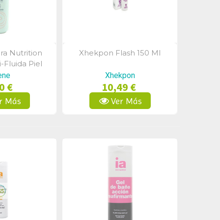
ra Nutrition
Xhekpon Flash 150 Ml
a Rápida
Vista Rápida
-Fluida Piel
Seca 400 Ml
ene
Xhekpon
0 €
10,49 €
r Más
Ver Más