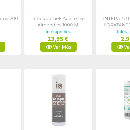
rema 200
Interapothek Aceite De
INTERAPOT
a
Vista Rápida
Vist
Almendras 1000 Ml
HIDRATANT
AVENA Y S
Interapothek
Intera
13,95 €
2,9
TRIGO
s
Ver Más
Ve