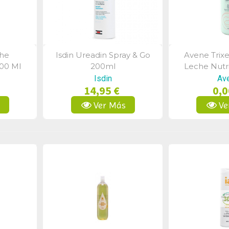
che
Isdin Ureadin Spray & Go
Avene Trixe
a
Vista Rápida
Vist
500 Ml
200ml
Leche Nutri
Sensible Y 
Isdin
Av
14,95 €
0,0
s
Ver Más
Ve