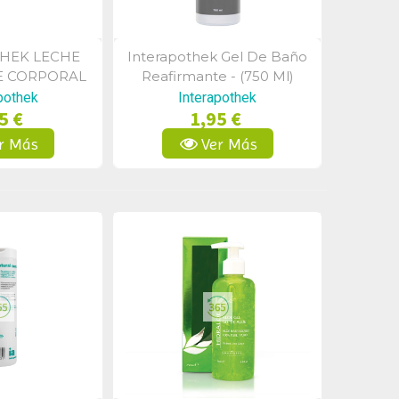
HEK LECHE
Interapothek Gel De Baño
a Rápida
Vista Rápida
E CORPORAL
Reafirmante - (750 Ml)
EMILLAS DE
pothek
Interapothek
5 €
1,95 €
 400ML
r Más
Ver Más