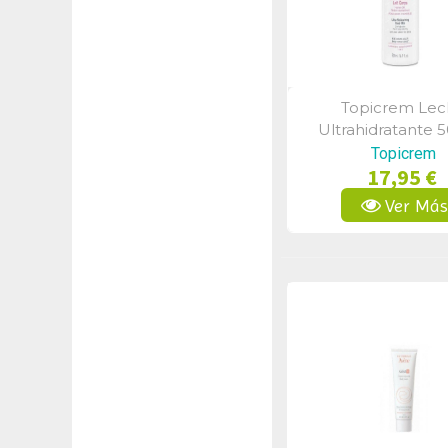
Topicrem Le
Vista Rápid
Ultrahidratante 
Topicrem
17,95 €
Ver Má