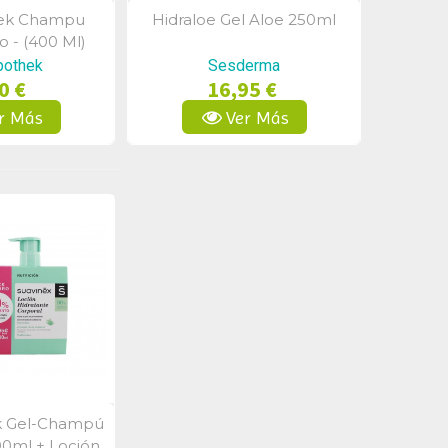
hek Champu
Hidraloe Gel Aloe 250ml
a Rápida
Vista Rápida
o - (400 Ml)
pothek
Sesderma
0 €
16,95 €
r Más
Ver Más
k Gel-Champú
a Rápida
0ml + Loción