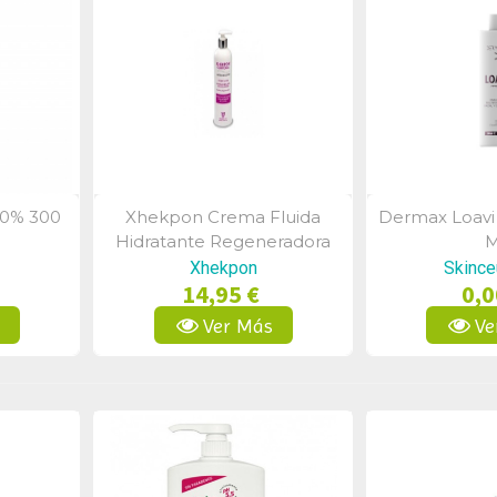
00% 300
Xhekpon Crema Fluida
Dermax Loavi
a
Vista Rápida
Vist
Hidratante Regeneradora
M
400 Ml
Xhekpon
Skince
14,95 €
0,0
s
Ver Más
Ve