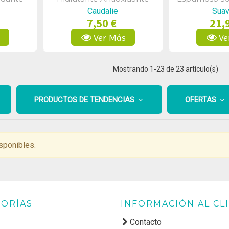
100ml
Hidratante C
Caudalie
Suav
7,50 €
21,
s
Ver Más
Ve
Mostrando
1
-23 de 23 artículo(s)
PRODUCTOS DE TENDENCIAS
OFERTAS
sponibles.
ORÍAS
INFORMACIÓN AL CL
Contacto