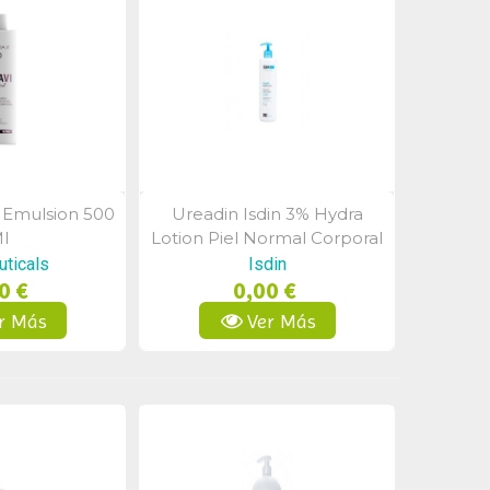
 Emulsion 500
Ureadin Isdin 3% Hydra
a Rápida
Vista Rápida
l
Lotion Piel Normal Corporal
400 Ml
uticals
Isdin
0 €
0,00 €
r Más
Ver Más