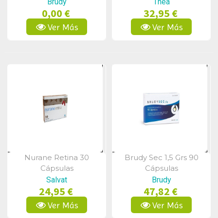
Brudy
Thea
0,00 €
32,95 €
Ver Más
Ver Más
Nurane Retina 30
Brudy Sec 1,5 Grs 90
Vista Rápida
Vista Rápida
Cápsulas
Cápsulas
Salvat
Brudy
24,95 €
47,82 €
Ver Más
Ver Más