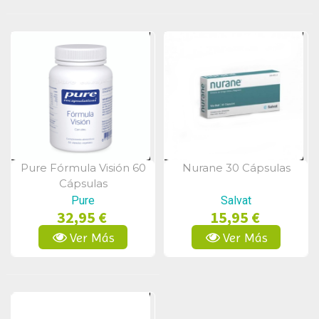
Pure Fórmula Visión 60
Nurane 30 Cápsulas
Vista Rápida
Vista Rápida
Cápsulas
Pure
Salvat
32,95 €
15,95 €
Ver Más
Ver Más