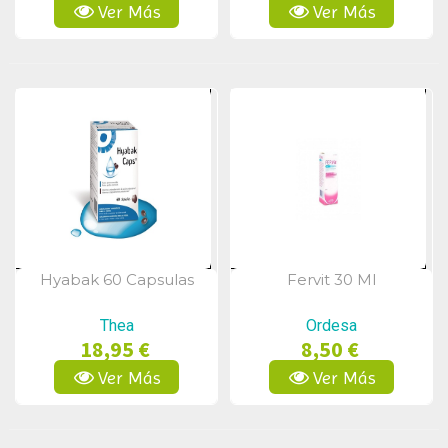
Ver Más
Ver Más
Hyabak 60 Capsulas
Fervit 30 Ml
Vista Rápida
Vista Rápida
Thea
Ordesa
18,95 €
8,50 €
Ver Más
Ver Más