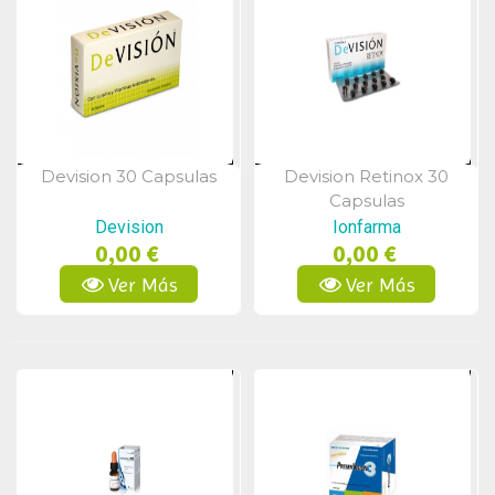
Devision 30 Capsulas
Devision Retinox 30
Vista Rápida
Vista Rápida
Capsulas
Devision
Ionfarma
0,00 €
0,00 €
Ver Más
Ver Más