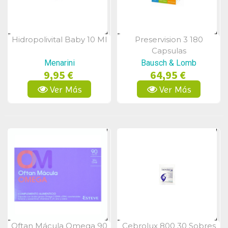
Hidropolivital Baby 10 Ml
Preservision 3 180
Vista Rápida
Vista Rápida
Capsulas
Menarini
Bausch & Lomb
9,95 €
64,95 €
Ver Más
Ver Más
Oftan Mácula Omega 90
Cebrolux 800 30 Sobres