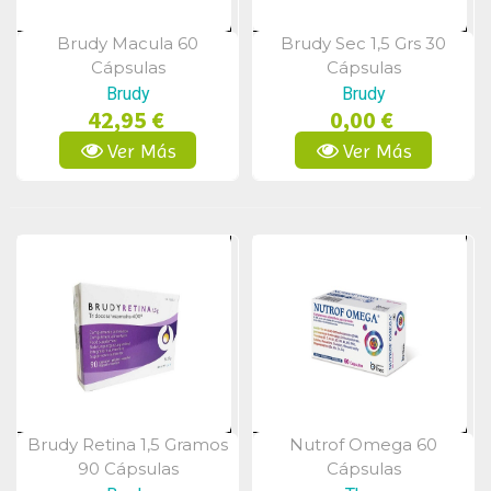
Brudy Macula 60
Brudy Sec 1,5 Grs 30
Vista Rápida
Vista Rápida
Cápsulas
Cápsulas
Brudy
Brudy
42,95 €
0,00 €
Ver Más
Ver Más
Brudy Retina 1,5 Gramos
Nutrof Omega 60
Vista Rápida
Vista Rápida
90 Cápsulas
Cápsulas