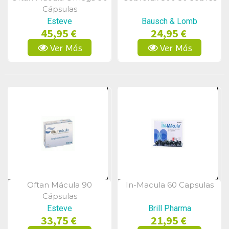
Vista Rápida
Vista Rápida
Cápsulas
Esteve
Bausch & Lomb
45,95 €
24,95 €
Ver Más
Ver Más
Oftan Mácula 90
In-Macula 60 Capsulas
Vista Rápida
Vista Rápida
Cápsulas
Esteve
Brill Pharma
33,75 €
21,95 €