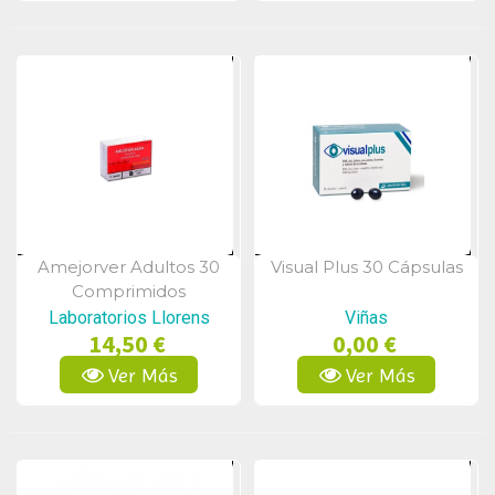
Amejorver Adultos 30
Visual Plus 30 Cápsulas
Vista Rápida
Vista Rápida
Comprimidos
Laboratorios Llorens
Viñas
14,50 €
0,00 €
Ver Más
Ver Más