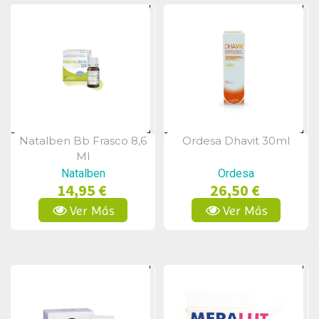
Natalben Bb Frasco 8,6
Ordesa Dhavit 30ml
Vista Rápida
Vista Rápida
Ml
Natalben
Ordesa
14,95 €
26,50 €
Ver Más
Ver Más