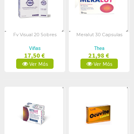
Fv Visual 20 Sobres
Meralut 30 Capsulas
Vista Rápida
Vista Rápida
Viñas
Thea
17,50 €
21,98 €
Ver Más
Ver Más