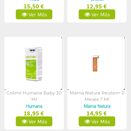
15,50 €
12,95 €
Ver Más
Ver Más
Colimil Humana Baby 30
Mama Natura Reuteri+ 0
Vista Rápida
Vista Rápida
Ml
Meses 7 Ml
Humana
Mama Natura
18,95 €
14,95 €
Ver Más
Ver Más