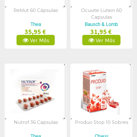
Retilut 60 Cápsulas
Ocuvite Lutein 60
Vista Rápida
Vista Rápida
Capsulas
Thea
Bausch & Lomb
35,95 €
31,95 €
Ver Más
Ver Más
Nutrof 36 Capsulas
Produo Stop 10 Sobres
Vista Rápida
Vista Rápida
Thea
Chiesi