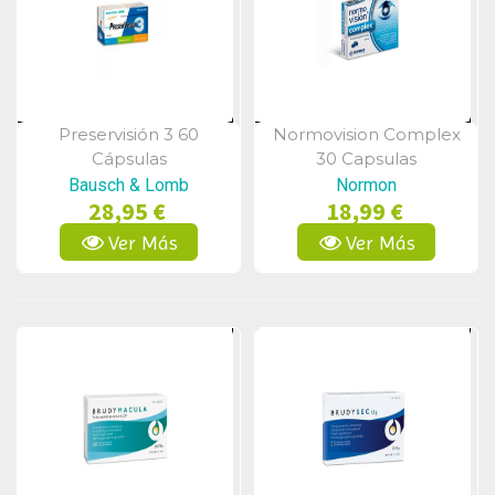
Preservisión 3 60
Normovision Complex
Vista Rápida
Vista Rápida
Cápsulas
30 Capsulas
Bausch & Lomb
Normon
28,95 €
18,99 €
Ver Más
Ver Más