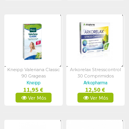
Kneipp Valeriana Classic
Arkorelax Stresscontrol
Vista Rápida
Vista Rápida
90 Grageas
30 Comprimidos
Kneipp
Arkopharma
11,95 €
12,50 €
Ver Más
Ver Más