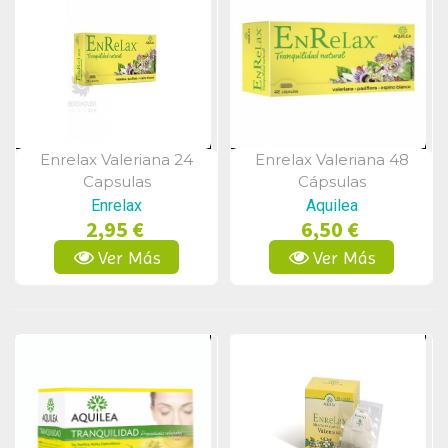
Enrelax Valeriana 24
Enrelax Valeriana 48
Vista Rápida
Vista Rápida
Capsulas
Cápsulas
Enrelax
Aquilea
2,95 €
6,50 €
Ver Más
Ver Más