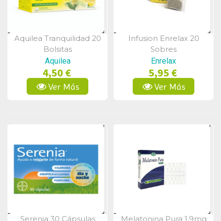
Aquilea Tranquilidad 20
Infusion Enrelax 20
Vista Rápida
Vista Rápida
Bolsitas
Sobres
Aquilea
Enrelax
4,50 €
5,95 €
Ver Más
Ver Más
Serenia 30 Cápsulas
Melatonina Pura 1,9mg