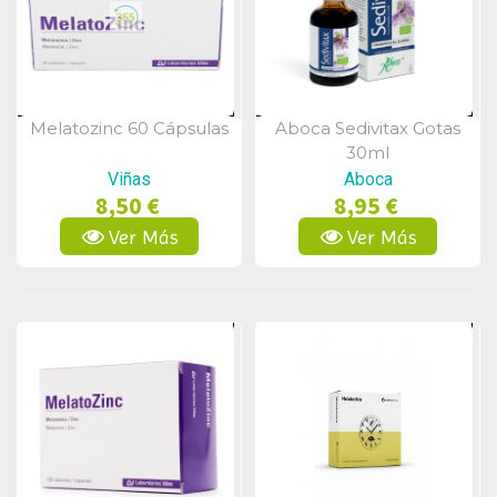
Melatozinc 60 Cápsulas
Aboca Sedivitax Gotas
Vista Rápida
Vista Rápida
30ml
Viñas
Aboca
8,50 €
8,95 €
Ver Más
Ver Más