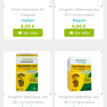
Roha Valeriana 40
Angelini Valeriana Leo
Vista Rápida
Vista Rápida
Grageas
30 Comprimidos
Recubiertos
Diafarm
Angelini
0,00 €
0,00 €
Ver Más
Ver Más
Angelini Valeriana Leo
Angelini Valeriana Leo
Vista Rápida
Vista Rápida
60 Comprimidos
90 Comprimidos