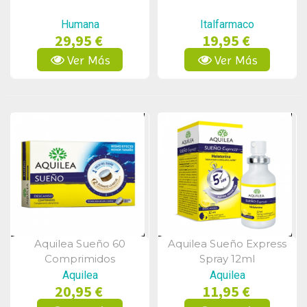
Humana
Italfarmaco
29,95 €
19,95 €
Ver Más
Ver Más
Aquilea Sueño 60
Aquilea Sueño Express
Vista Rápida
Vista Rápida
Comprimidos
Spray 12ml
Aquilea
Aquilea
20,95 €
11,95 €