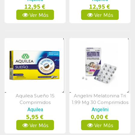
12,95 €
12,95 €
Ver Más
Ver Más
Aquilea Sueño 15
Angelini Melatonina Tri
Vista Rápida
Vista Rápida
Comprimidos
1.99 Mg 30 Comprimidos
Aquilea
Angelini
5,95 €
0,00 €
Ver Más
Ver Más