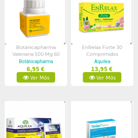
Botánicapharma
EnRelax Forte 30
Vista Rápida
Vista Rápida
Valeriana 500 Mg 60
Comprimidos
Cápsulas
Botánicapharma
Aquilea
6,95 €
13,95 €
Ver Más
Ver Más