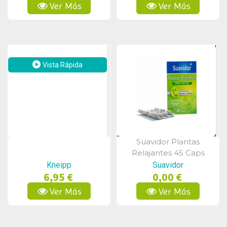
Ver Más
Ver Más
Vista Rápida
Suavidor Plantas
Vista Rápida
Relajantes 45 Caps
Kneipp
Suavidor
6,95 €
0,00 €
Ver Más
Ver Más