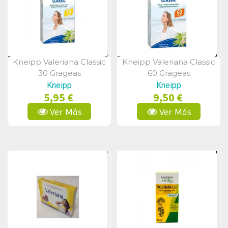
Kneipp Valeriana Classic
Kneipp Valeriana Classic
Vista Rápida
Vista Rápida
30 Grageas
60 Grageas
Kneipp
Kneipp
5,95 €
9,50 €
Ver Más
Ver Más