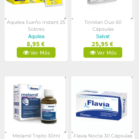
Aquilea Sueño Instant 25
Tinnitan Duo 60
Vista Rápida
Vista Rápida
Sobres
Cápsulas
Aquilea
Salvat
8,95 €
25,95 €
Ver Más
Ver Más
Melamil Tripto 30ml
Flavia Nocta 30 Cápsulas
Vista Rápida
Vista Rápida