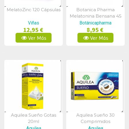
MelatoZinc 120 Cápsulas
Botanica Pharma
Vista Rápida
Vista Rápida
Melatonina Bensana 45
Comprimidos
Viñas
Botánicapharma
12,95 €
8,95 €
Ver Más
Ver Más
Aquilea Sueño Gotas
Aquilea Sueño 30
Vista Rápida
Vista Rápida
20ml
Comprimidos
Aquilea
Aquilea