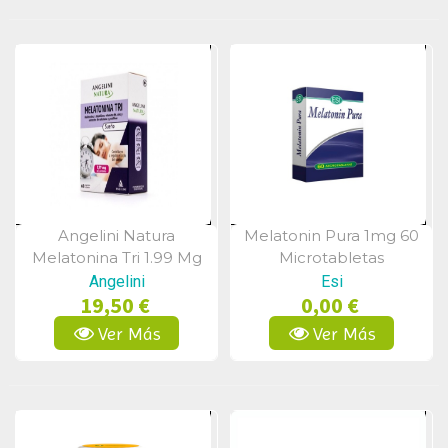
Angelini Natura
Melatonin Pura 1mg 60
Vista Rápida
Vista Rápida
Melatonina Tri 1.99 Mg
Microtabletas
60 Comprimidos
Angelini
Esi
19,50 €
0,00 €
Ver Más
Ver Más