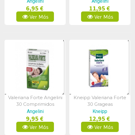
Angelini
Angelini
6,95 €
11,95 €
Ver Más
Ver Más
Valeriana Forte Angelini
Kneipp Valeriana Forte
Vista Rápida
Vista Rápida
30 Comprimidos
30 Grageas
Angelini
Kneipp
9,95 €
12,95 €
Ver Más
Ver Más