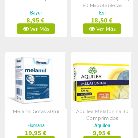
Vista Rápida
Vista Rápida
60 Microtabletas
Bayer
Esi
8,95 €
18,50 €
Ver Más
Ver Más
Melamil Gotas 30ml
Aquilea Melatonina 30
Vista Rápida
Vista Rápida
Comprimidos
Humana
Aquilea
19,95 €
9,95 €