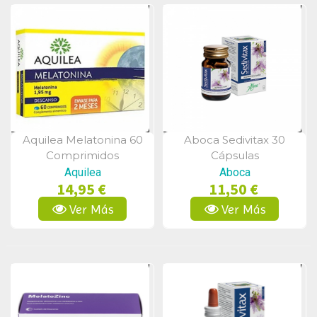
Aquilea Melatonina 60
Aboca Sedivitax 30
Vista Rápida
Vista Rápida
Comprimidos
Cápsulas
Aquilea
Aboca
14,95 €
11,50 €
Ver Más
Ver Más