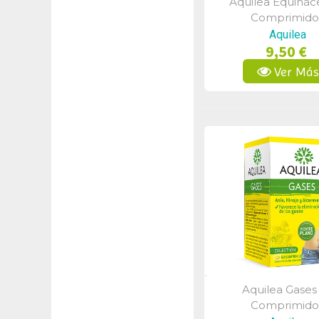
Aquilea Equinác
Vista Rápid
Comprimido
Aquilea
9,50 €
Ver Má
Aquilea Gases
Vista Rápid
Comprimido