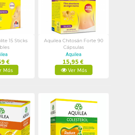
ite 15 Sticks
Aquilea Chitosán Forte 90
a Rápida
Vista Rápida
bles
Cápsulas
ilea
Aquilea
59 €
15,95 €
r Más
Ver Más