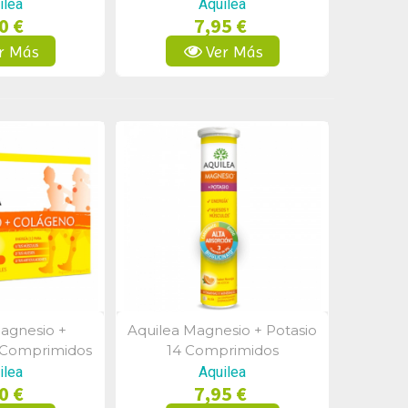
ilea
Aquilea
0 €
7,95 €
r Más
Ver Más
agnesio +
Aquilea Magnesio + Potasio
a Rápida
Vista Rápida
 Comprimidos
14 Comprimidos
cables
Efervescentes
ilea
Aquilea
0 €
7,95 €