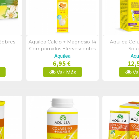
 Sobres
Aquilea Calcio + Magnesio 14
Aquilea Celul
a
Vista Rápida
Vist
Comprimidos Efervescentes
Solu
Aquilea
Aqu
6,95 €
12,
s
Ver Más
Ve