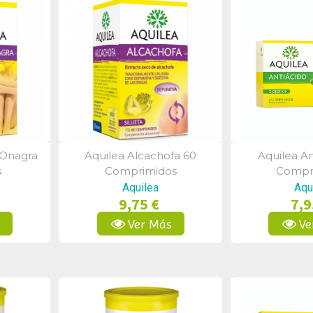
 Onagra
Aquilea Alcachofa 60
Aquilea An
a
Vista Rápida
Vist
s
Comprimidos
Compr
Aquilea
Aqu
9,75 €
7,9
s
Ver Más
Ve