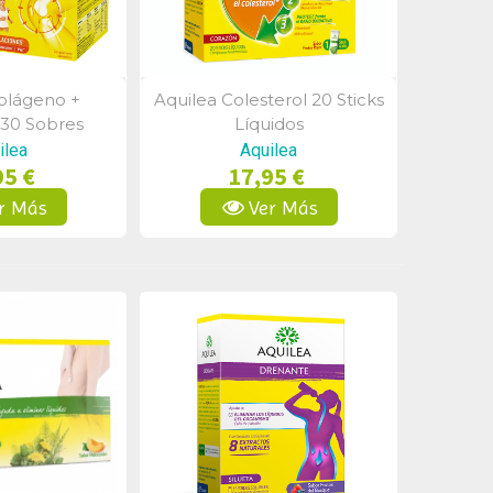
olágeno +
Aquilea Colesterol 20 Sticks
a Rápida
Vista Rápida
30 Sobres
Líquidos
ilea
Aquilea
95 €
17,95 €
r Más
Ver Más