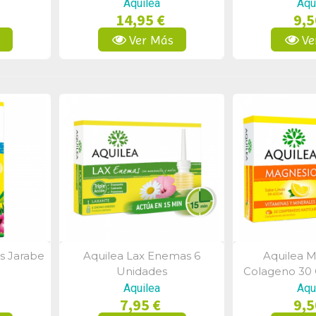
Aquilea
Aqu
14,95 €
9,5
s
Ver Más
Ve
is Jarabe
Aquilea Lax Enemas 6
Aquilea M
a
Vista Rápida
Vist
Unidades
Colageno 30
Masti
Aquilea
Aqu
7,95 €
9,5