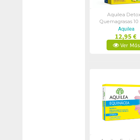
Aquilea Deto
Vista Rápid
Quemagrasas 10 
Solubles
Aquilea
12,95 €
Ver Má