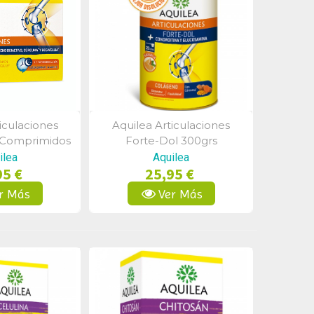
iculaciones
Aquilea Articulaciones
a Rápida
Vista Rápida
 Comprimidos
Forte-Dol 300grs
ilea
Aquilea
95 €
25,95 €
r Más
Ver Más