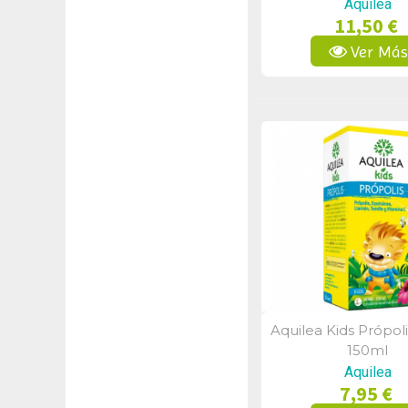
Aquilea
11,50 €
Ver Má
Aquilea Kids Própol
Vista Rápid
150ml
Aquilea
7,95 €