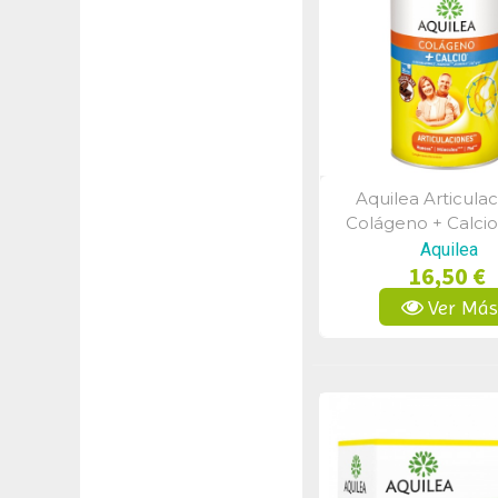
Aquilea Articula
Vista Rápid
Colágeno + Calci
Aquilea
16,50 €
Ver Má