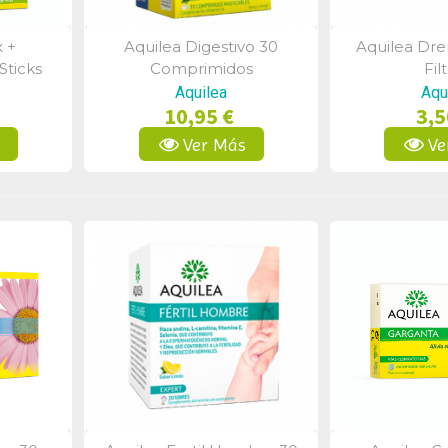
x +
Aquilea Digestivo 30
Aquilea Dren
a
Vista Rápida
Vist
Sticks
Comprimidos
Fil
Aquilea
Aqu
10,95 €
3,5
s
Ver Más
Ve