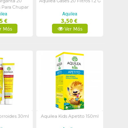
arganta 20
Aquilea Gases 20 Filtros 1.2 G
a Rápida
Vista Rápida
 Para Chupar
ilea
Aquilea
5 €
3,50 €
r Más
Ver Más
rroides 30ml
Aquilea Kids Apetito 150ml
a Rápida
Vista Rápida