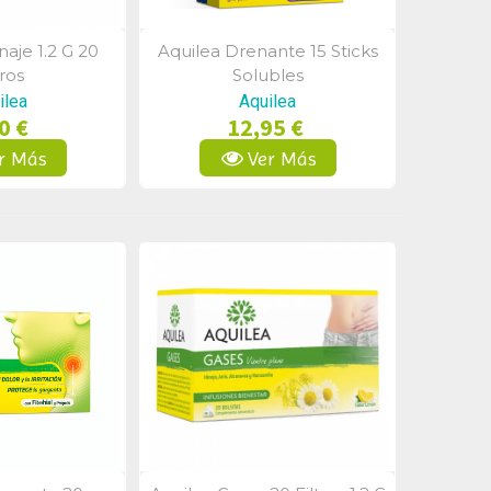
aje 1.2 G 20
Aquilea Drenante 15 Sticks
a Rápida
Vista Rápida
tros
Solubles
ilea
Aquilea
0 €
12,95 €
r Más
Ver Más