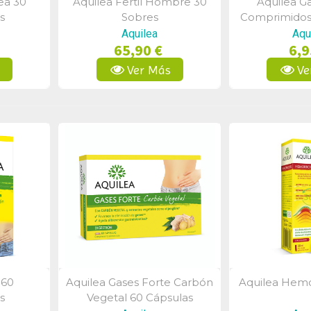
ea 30
Aquilea Fertil Hombre 30
Aquilea G
a
Vista Rápida
Vist
s
Sobres
Comprimidos
Aquilea
Aqu
65,90 €
6,9
s
Ver Más
Ve
 60
Aquilea Gases Forte Carbón
Aquilea Hemo
a
Vista Rápida
Vist
s
Vegetal 60 Cápsulas