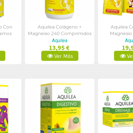
o Con
Aquilea Colágeno +
Aquilea C
a
Vista Rápida
Vist
ramos
Magnesio 240 Comprimidos
Magnesio 
Aquilea
Aqu
13,95 €
19,
s
Ver Más
Ve