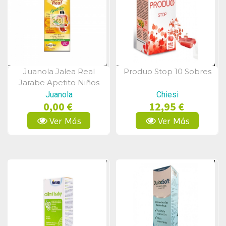
Juanola Jalea Real
Produo Stop 10 Sobres
Vista Rápida
Vista Rápida
Jarabe Apetito Niños
150ml
Juanola
Chiesi
0,00 €
12,95 €
Ver Más
Ver Más