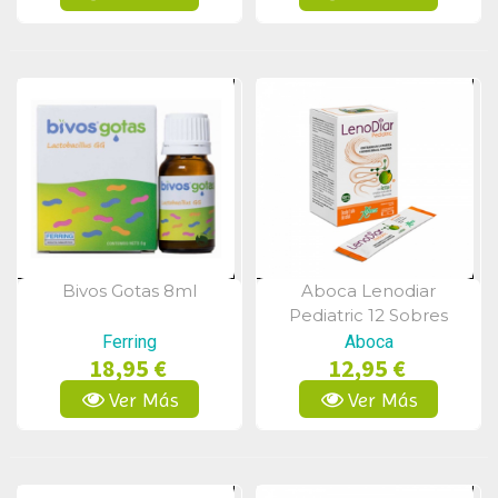
Bivos Gotas 8ml
Aboca Lenodiar
Vista Rápida
Vista Rápida
Pediatric 12 Sobres
Ferring
Aboca
18,95 €
12,95 €
Ver Más
Ver Más