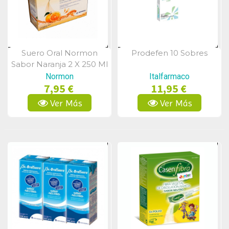
Suero Oral Normon
Prodefen 10 Sobres
Vista Rápida
Vista Rápida
Sabor Naranja 2 X 250 Ml
Normon
Italfarmaco
7,95 €
11,95 €
Ver Más
Ver Más