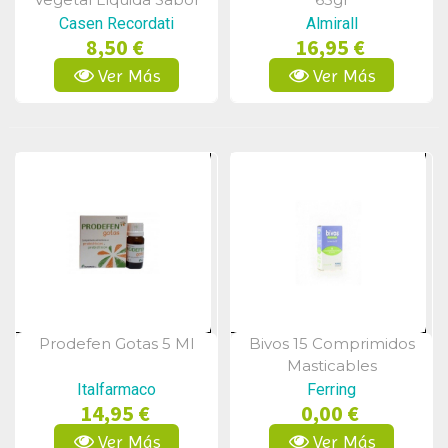
Neutro 14 Sticks
Casen Recordati
Almirall
8,50 €
16,95 €
Ver Más
Ver Más
Prodefen Gotas 5 Ml
Bivos 15 Comprimidos
Vista Rápida
Vista Rápida
Masticables
Italfarmaco
Ferring
14,95 €
0,00 €
Ver Más
Ver Más