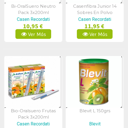
Bi-OralSuero Neutro
Casenfibra Junior 14
Vista Rápida
Vista Rápida
Pack 3x200ml
Sobres En Polvo
Casen Recordati
Casen Recordati
10,95 €
11,95 €
Ver Más
Ver Más
Bio-Oralsuero Frutas
Blevit L 150grs
Vista Rápida
Vista Rápida
Pack 3x200ml
Casen Recordati
Blevit