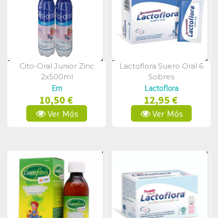
Cito-Oral Junior Zinc
Lactoflora Suero Oral 6
Vista Rápida
Vista Rápida
2x500ml
Sobres
Ern
Lactoflora
10,50 €
12,95 €
Ver Más
Ver Más