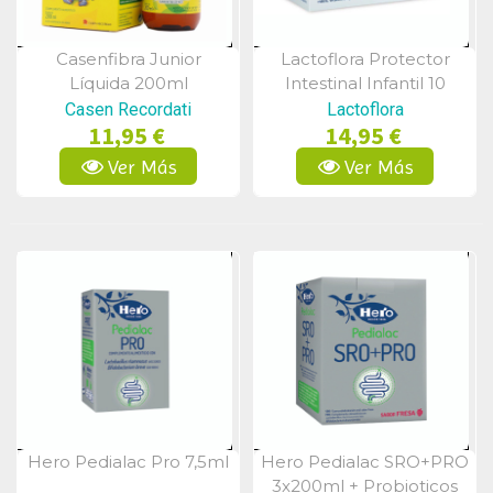
Casenfibra Junior
Lactoflora Protector
Vista Rápida
Vista Rápida
Líquida 200ml
Intestinal Infantil 10
Frascos
Casen Recordati
Lactoflora
11,95 €
14,95 €
Ver Más
Ver Más
Hero Pedialac Pro 7,5ml
Hero Pedialac SRO+PRO
Vista Rápida
Vista Rápida
3x200ml + Probioticos