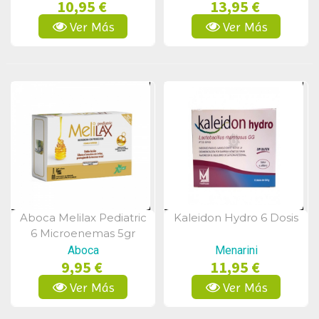
10,95 €
13,95 €
Ver Más
Ver Más
Aboca Melilax Pediatric
Kaleidon Hydro 6 Dosis
Vista Rápida
Vista Rápida
6 Microenemas 5gr
Aboca
Menarini
9,95 €
11,95 €
Ver Más
Ver Más