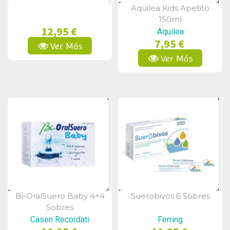
Aquilea Kids Apetito
Vista Rápida
150ml
12,95 €
Aquilea
7,95 €
Ver Más
Ver Más
Bi-OralSuero Baby 4+4
Suerobivos 6 Sobres
Vista Rápida
Vista Rápida
Sobres
Casen Recordati
Ferring