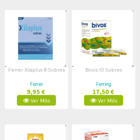
Ferrer Xilaplus 8 Sobres
Bivos 10 Sobres
Vista Rápida
Vista Rápida
Ferrer
Ferring
9,95 €
17,50 €
Ver Más
Ver Más