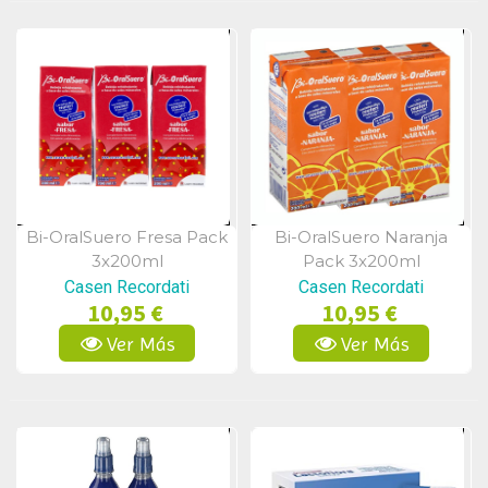
Bi-OralSuero Fresa Pack
Bi-OralSuero Naranja
Vista Rápida
Vista Rápida
3x200ml
Pack 3x200ml
Casen Recordati
Casen Recordati
10,95 €
10,95 €
Ver Más
Ver Más