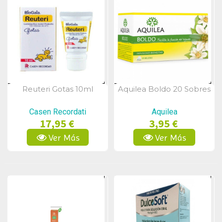
Reuteri Gotas 10ml
Aquilea Boldo 20 Sobres
Vista Rápida
Vista Rápida
Casen Recordati
Aquilea
17,95 €
3,95 €
Ver Más
Ver Más