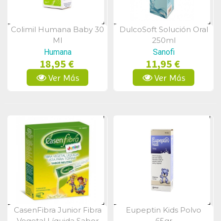
Colimil Humana Baby 30
DulcoSoft Solución Oral
Vista Rápida
Vista Rápida
Ml
250ml
Humana
Sanofi
18,95 €
11,95 €
Ver Más
Ver Más
CasenFibra Junior Fibra
Eupeptin Kids Polvo
Vista Rápida
Vista Rápida
Vegetal Líquida Sabor
65gr