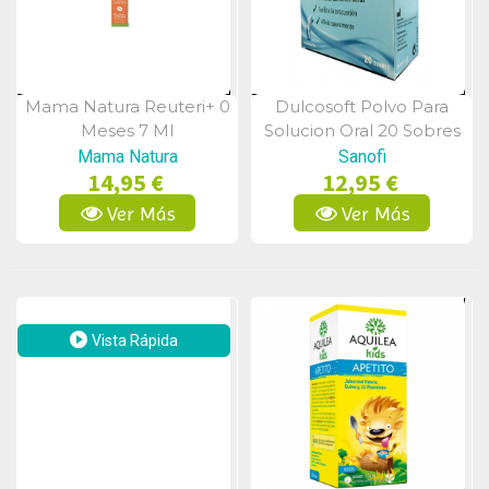
Mama Natura Reuteri+ 0
Dulcosoft Polvo Para
Vista Rápida
Vista Rápida
Meses 7 Ml
Solucion Oral 20 Sobres
Sabor Neutro
Mama Natura
Sanofi
14,95 €
12,95 €
Ver Más
Ver Más
Vista Rápida