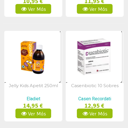
10,95 €
11,95 €
Ver Más
Ver Más
Jelly Kids Apetit 250ml
Casenbiotic 10 Sobres
Vista Rápida
Vista Rápida
Eladiet
Casen Recordati
14,95 €
12,95 €
Ver Más
Ver Más