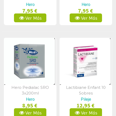
Hero
Hero
7,95 €
7,95 €
Ver Más
Ver Más
Hero Pedialac SRO
Lactibiane Enfant 10
Vista Rápida
Vista Rápida
3x200ml
Sobres
Hero
Pileje
8,95 €
12,95 €
Ver Más
Ver Más