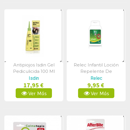
Antipiojos Isdin Gel
Relec Infantil Loción
Vista Rápida
Vista Rápida
Pediculicida 100 Ml
Repelente De
Mosquitos 125ml
Isdin
Relec
17,95 €
9,95 €
Ver Más
Ver Más