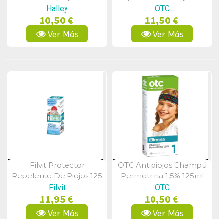
Ml
Halley
OTC
10,50 €
11,50 €
Ver Más
Ver Más
Filvit Protector
OTC Antipiojos Champú
Vista Rápida
Vista Rápida
Repelente De Piojos 125
Permetrina 1,5% 125ml
Ml
Filvit
OTC
11,95 €
10,50 €
Ver Más
Ver Más