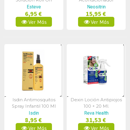
Protección Piojos 250 Ml
Esteve
Neositrin
6,95 €
15,95 €
Ver Más
Ver Más
Isdin Antimosquitos
Dexin Loción Antipiojos
Vista Rápida
Vista Rápida
Spray Infantil 100 Ml
100 + 20 Ml.
Isdin
Reva Health
8,95 €
31,53 €
Ver Más
Ver Más