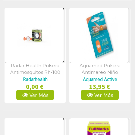
Radar Health Pulsera
Aquamed Pulsera
Vista Rápida
Vista Rápida
Antimosquitos Rh-100
Antimareo Niño
Radarhealth
Aquamed Active
0,00 €
13,95 €
Ver Más
Ver Más