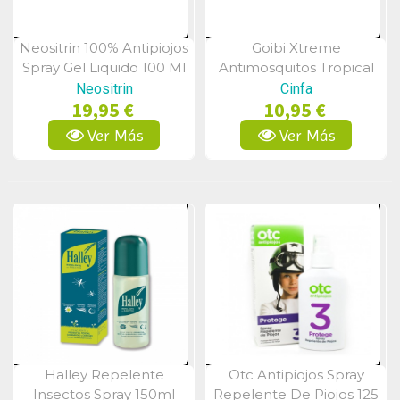
Neositrin 100% Antipiojos
Goibi Xtreme
Vista Rápida
Vista Rápida
Spray Gel Liquido 100 Ml
Antimosquitos Tropical
Spray 75 Ml
Neositrin
Cinfa
19,95 €
10,95 €
Ver Más
Ver Más
Halley Repelente
Otc Antipiojos Spray
Vista Rápida
Vista Rápida
Insectos Spray 150ml
Repelente De Piojos 125