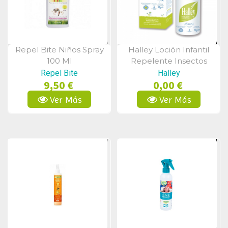
Repel Bite Niños Spray
Halley Loción Infantil
Vista Rápida
Vista Rápida
100 Ml
Repelente Insectos
100ml
Repel Bite
Halley
9,50 €
0,00 €
Ver Más
Ver Más