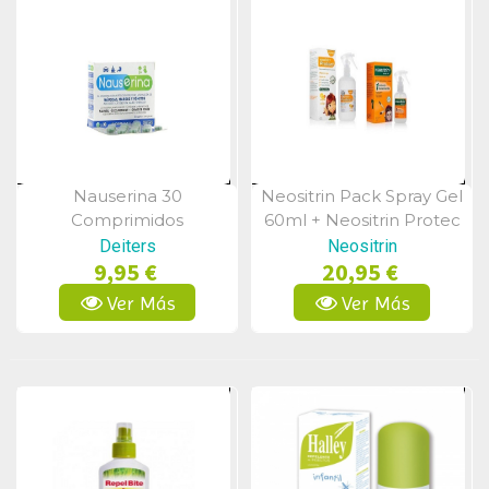
Nauserina 30
Neositrin Pack Spray Gel
Vista Rápida
Vista Rápida
Comprimidos
60ml + Neositrin Protec
Spray 100 Ml.
Deiters
Neositrin
9,95 €
20,95 €
Ver Más
Ver Más