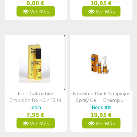
0,00 €
10,95 €
Ver Más
Ver Más
Isdin Calmabite
Neositrin Pack Antipiojos
Vista Rápida
Vista Rápida
Emulsión Roll-On 15 Ml
Spray Gel + Champu +
Liendrera
Isdin
Neositrin
7,95 €
19,95 €
Ver Más
Ver Más