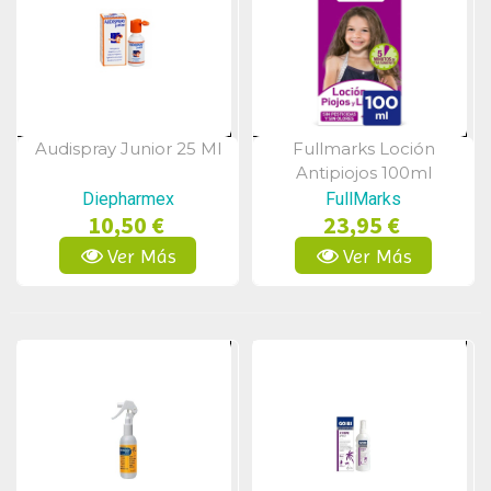
Audispray Junior 25 Ml
Fullmarks Loción
Vista Rápida
Vista Rápida
Antipiojos 100ml
Diepharmex
FullMarks
10,50 €
23,95 €
Ver Más
Ver Más