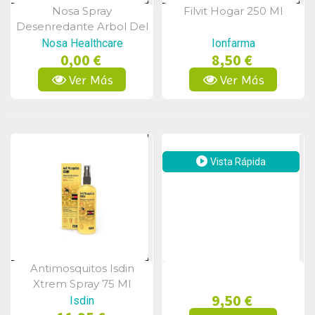
Nosa Spray
Filvit Hogar 250 Ml
Vista Rápida
Vista Rápida
Desenredante Arbol Del
Té Pomelo 250 Ml
Nosa Healthcare
Ionfarma
0,00 €
8,50 €
Ver Más
Ver Más
Vista Rápida
Antimosquitos Isdin
Vista Rápida
Xtrem Spray 75 Ml
9,50 €
Isdin