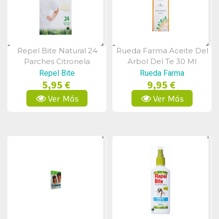
Repel Bite Natural 24
Rueda Farma Aceite Del
Vista Rápida
Vista Rápida
Parches Citronela
Arbol Del Te 30 Ml
Repel Bite
Rueda Farma
5,95 €
9,95 €
Ver Más
Ver Más