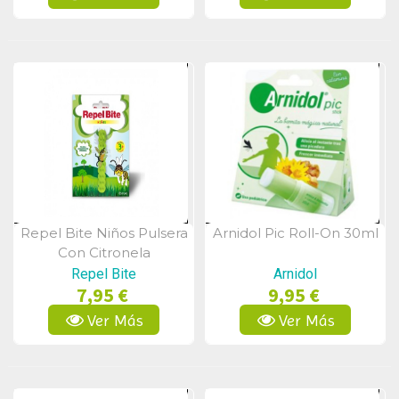
Repel Bite Niños Pulsera
Arnidol Pic Roll-On 30ml
Vista Rápida
Vista Rápida
Con Citronela
Repel Bite
Arnidol
7,95 €
9,95 €
Ver Más
Ver Más