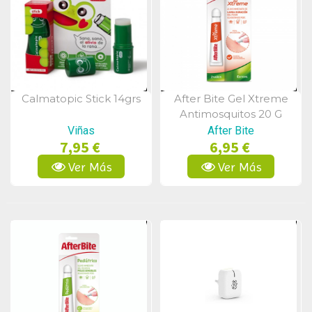
Calmatopic Stick 14grs
After Bite Gel Xtreme
Vista Rápida
Vista Rápida
Antimosquitos 20 G
Viñas
After Bite
7,95 €
6,95 €
Ver Más
Ver Más