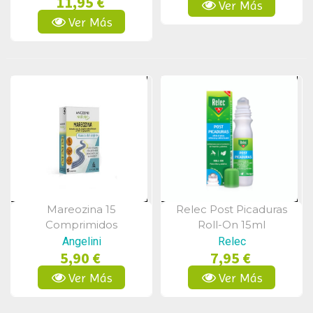
11,95 €
Ver Más
Ver Más
Mareozina 15
Relec Post Picaduras
Vista Rápida
Vista Rápida
Comprimidos
Roll-On 15ml
Angelini
Relec
5,90 €
7,95 €
Ver Más
Ver Más