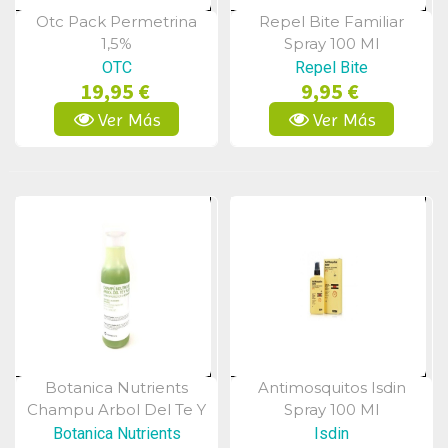
Otc Pack Permetrina
Repel Bite Familiar
Vista Rápida
Vista Rápida
1,5%
Spray 100 Ml
OTC
Repel Bite
19,95 €
9,95 €
Ver Más
Ver Más
Botanica Nutrients
Antimosquitos Isdin
Vista Rápida
Vista Rápida
Champu Arbol Del Te Y
Spray 100 Ml
Aloe 250 Ml
Botanica Nutrients
Isdin