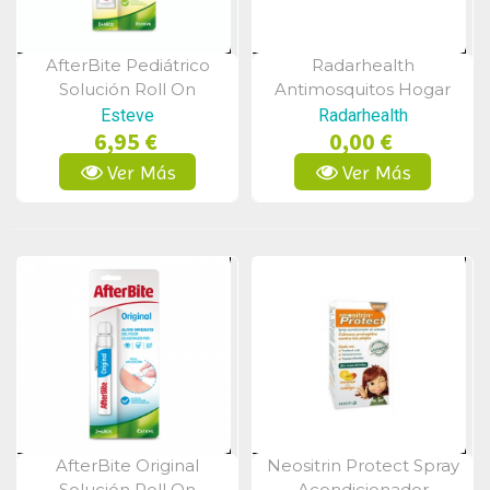
AfterBite Pediátrico
Radarhealth
Vista Rápida
Vista Rápida
Solución Roll On
Antimosquitos Hogar
Esteve
Radarhealth
6,95 €
0,00 €
Ver Más
Ver Más
AfterBite Original
Neositrin Protect Spray
Vista Rápida
Vista Rápida
Solución Roll On
Acondicionador