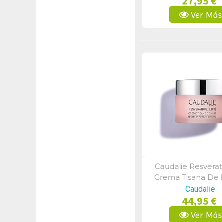
27,95 €
Ver Má
Caudalie Resveratr
Vista Rápid
Crema Tisana De
50ml
Caudalie
44,95 €
Ver Má