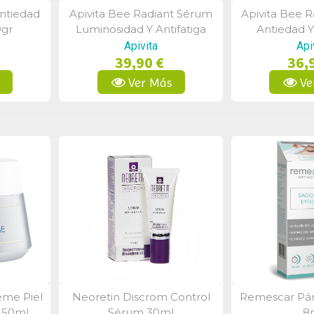
ntiedad
Apivita Bee Radiant Sérum
Apivita Bee 
a
Vista Rápida
Vist
9gr
Luminosidad Y Antifatiga
Antiedad Y 
30ml
Textura 
Apivita
Api
39,90 €
36,
s
Ver Más
Ve
reme Piel
Neoretin Discrom Control
Remescar Pár
a
Vista Rápida
Vist
 50ml
Sérum 30ml
8