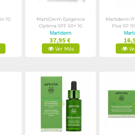
ón 10
MartiDerm Epigence
Martiderm P
a
Vista Rápida
Vist
Optima SPF 50+ 10
Plus SP 1
Ampollas
Martiderm
Mart
37,95 €
16,
s
Ver Más
Ve