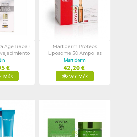
ra Age Repair
Martiderm Proteos
a Rápida
Vista Rápida
nvejecimiento
Liposome 30 Ampollas
ción 50ml
din
Martiderm
95 €
42,20 €
r Más
Ver Más