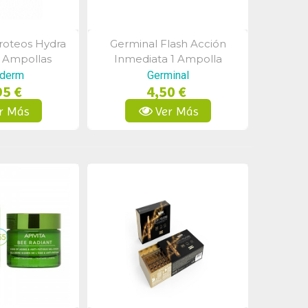
roteos Hydra
Germinal Flash Acción
a Rápida
Vista Rápida
0 Ampollas
Inmediata 1 Ampolla
iderm
Germinal
95 €
4,50 €
r Más
Ver Más