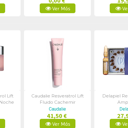
0,00 €
19,
s
Ver Más
Ve
ol Lift
Caudalie Resveratrol Lift
Delapiel Re
a
Vista Rápida
Vist
 Noche
Fluido Cachemir
Ampo
Redensificante 40ml
Caudalie
Dela
41,50 €
27,
s
Ver Más
Ve