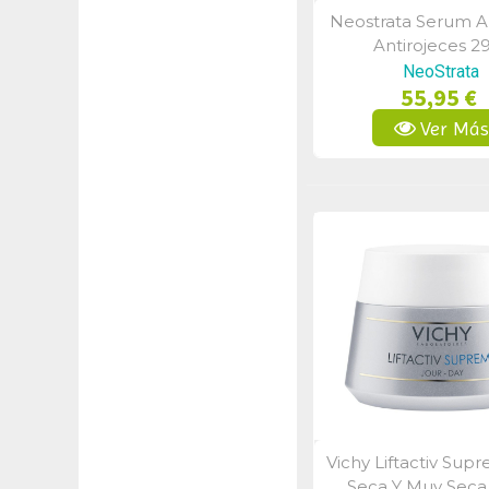
Neostrata Serum A
Vista Rápid
Antirojeces 2
NeoStrata
55,95 €
Ver Má
Vichy Liftactiv Sup
Vista Rápid
Seca Y Muy Seca