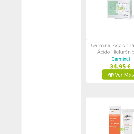
Germinal Acción P
Vista Rápid
Ácido Hialuróni
Ampollas
Germinal
34,95 €
Ver Má