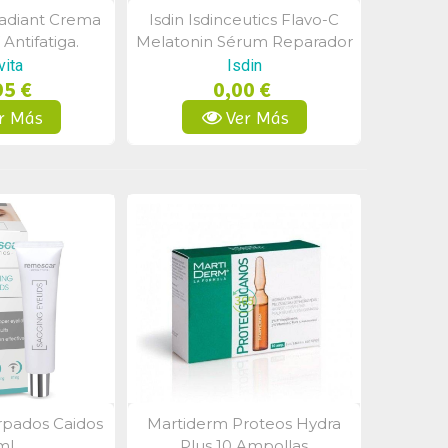
Radiant Crema
Isdin Isdinceutics Flavo-C
a Rápida
Vista Rápida
Antifatiga.
Melatonin Sérum Reparador
Rica 50ml
Noche 30 Ampollas
vita
Isdin
95 €
0,00 €
r Más
Ver Más
pados Caidos
Martiderm Proteos Hydra
a Rápida
Vista Rápida
ml
Plus 10 Ampollas