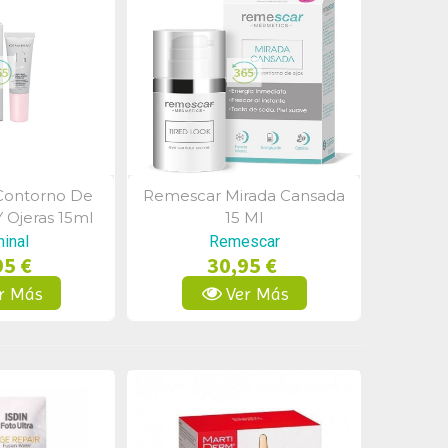
ontorno De
Remescar Mirada Cansada
a Rápida
Vista Rápida
Y Ojeras 15ml
15 Ml
inal
Remescar
95 €
30,95 €
r Más
Ver Más