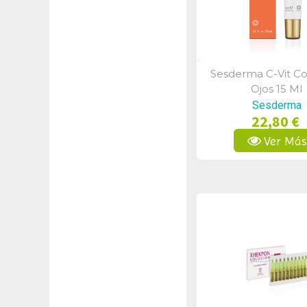
Sesderma C-Vit C
Vista Rápid
Ojos 15 Ml
Sesderma
22,80 €
Ver Má