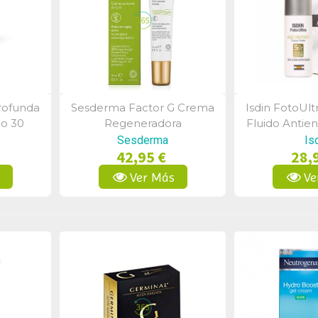
rofunda
Sesderma Factor G Crema
Isdin FotoUlt
a
Vista Rápida
Vist
co 30
Regeneradora
Fluido Antie
Antienvejecimiento 50 Ml
Triple Ac
Sesderma
Is
42,95 €
28,
s
Ver Más
Ve