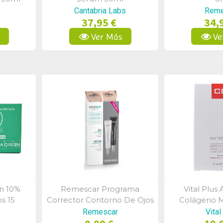
Cantabria Labs
Reme
37,95 €
34,
s
Ver Más
Ve
ón 10%
Remescar Programa
Vital Plus
a
Vista Rápida
Vist
os 15
Corrector Contorno De Ojos
Colágeno M
Día Y Noche
Remescar
Vital