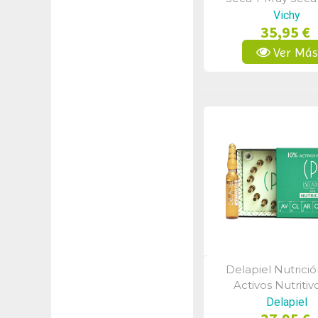
Vichy
35,95 €
Ver Má
Delapiel Nutrici
Vista Rápid
Activos Nutritiv
Ampollas
Delapiel