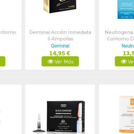
ontorno
Germinal Acción Inmediata
Neutrogena 
a
Vista Rápida
Vist
5 Ampollas
Contorno De
Fatig
Germinal
Neutr
14,95 €
13,
s
Ver Más
Ve