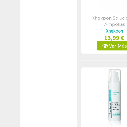
Xhekpon Soluci
Vista Rápid
Ampollas
Xhekpon
13,99 €
Ver Má