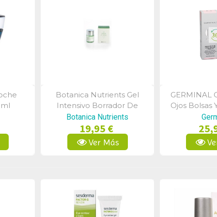
Noche
Botanica Nutrients Gel
GERMINAL C
a
Vista Rápida
Vist
0ml
Intensivo Borrador De
Ojos Bolsas 
Arrugas 50 Ml
Botanica Nutrients
Germ
19,95 €
25,
s
Ver Más
Ve