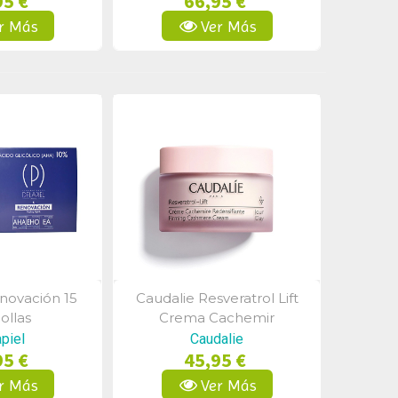
95 €
66,95 €
r Más
Ver Más
novación 15
Caudalie Resveratrol Lift
a Rápida
Vista Rápida
llas
Crema Cachemir
Redensificante 50ml
piel
Caudalie
95 €
45,95 €
r Más
Ver Más