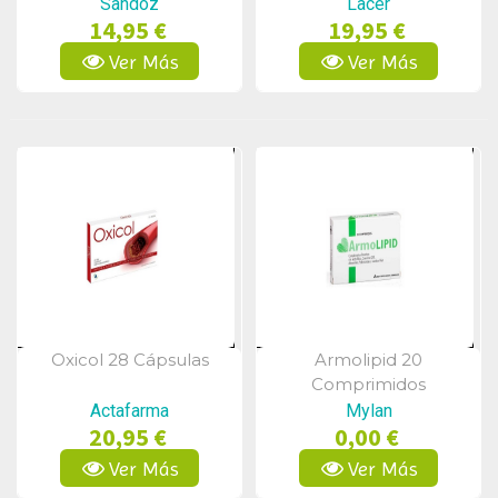
Sandoz
Lacer
14,95 €
19,95 €
Ver Más
Ver Más
Oxicol 28 Cápsulas
Armolipid 20
Vista Rápida
Vista Rápida
Comprimidos
Actafarma
Mylan
20,95 €
0,00 €
Ver Más
Ver Más