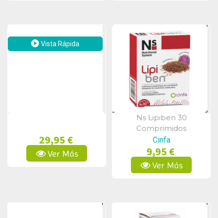
Vista Rápida
Ns Lipiben 30
Vista Rápida
Comprimidos
29,95 €
Cinfa
9,95 €
Ver Más
Ver Más