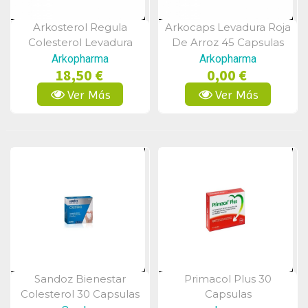
Arkosterol Regula
Arkocaps Levadura Roja
Vista Rápida
Vista Rápida
Colesterol Levadura
De Arroz 45 Capsulas
Arroz Rojo 60 Capsulas
Arkopharma
Arkopharma
18,50 €
0,00 €
Ver Más
Ver Más
Sandoz Bienestar
Primacol Plus 30
Vista Rápida
Vista Rápida
Colesterol 30 Capsulas
Capsulas