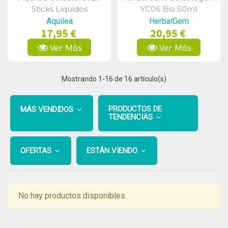
Vista Rápida
Vista Rápida
Sticks Líquidos
YC06 Bio 50ml
Aquilea
HerbalGem
17,95 €
20,95 €
Ver Más
Ver Más
Mostrando
1
-16 de 16 artículo(s)
PRODUCTOS DE
MÁS VENDIDOS
TENDENCIAS
OFERTAS
ESTÁN VIENDO
No hay productos disponibles.