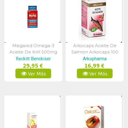
Megared Omega-3
Arkocaps Aceite De
Vista Rápida
Vista Rápida
Aceite De Krill 500mg
Salmon Arkocaps 100
60+ 20 Cap
Caps
Reckitt Benckiser
Arkopharma
29,95 €
16,99 €
Ver Más
Ver Más