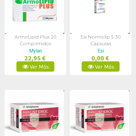
ArmoLipid Plus 20
Esi Normolip 5 30
Vista Rápida
Vista Rápida
Comprimidos
Capsulas
Mylan
Esi
22,95 €
0,00 €
Ver Más
Ver Más