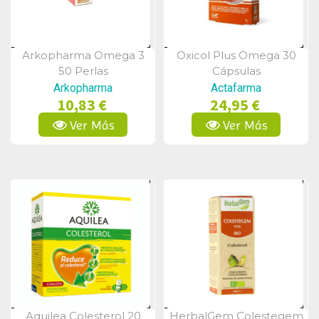
Arkopharma Omega 3
Oxicol Plus Omega 30
Vista Rápida
Vista Rápida
50 Perlas
Cápsulas
Arkopharma
Actafarma
10,83 €
24,95 €
Ver Más
Ver Más
Aquilea Colesterol 20
HerbalGem Colestegem