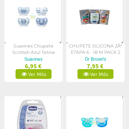
Suavinex Chupete
CHUPETE SILICONA 2Âª
Vista Rápida
Vista Rápida
Scottish Azul Tetina
ETAPA 6 - 18 M PACK 2
Anatómica Latex +6m 2
UDS
Suavinex
Dr Brown's
6,95 €
7,95 €
Unidades
Ver Más
Ver Más