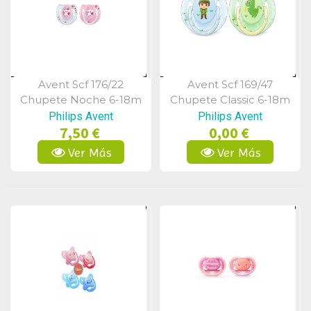
Avent Scf 176/22
Avent Scf 169/47
Vista Rápida
Vista Rápida
Chupete Noche 6-18m
Chupete Classic 6-18m
Niño
Niño
Philips Avent
Philips Avent
7,50 €
0,00 €
Ver Más
Ver Más