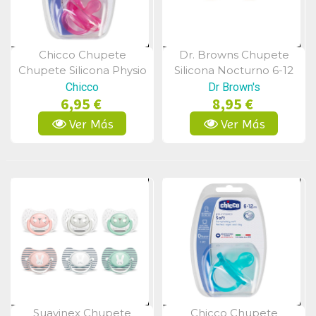
Chicco Chupete
Dr. Browns Chupete
Vista Rápida
Vista Rápida
Chupete Silicona Physio
Silicona Nocturno 6-12
Soft 6-16m Rosa
Meses 2 Uds
Chicco
Dr Brown's
6,95 €
8,95 €
Ver Más
Ver Más
Suavinex Chupete
Chicco Chupete