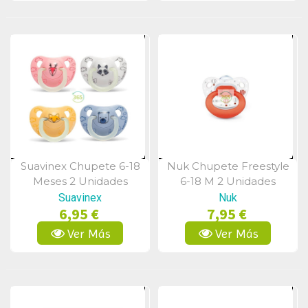
Suavinex Chupete 6-18
Nuk Chupete Freestyle
Vista Rápida
Vista Rápida
Meses 2 Unidades
6-18 M 2 Unidades
Suavinex
Nuk
6,95 €
7,95 €
Ver Más
Ver Más