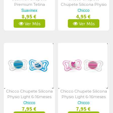
Vista Rápida
Vista Rápida
Premium Tetina
Chupete Silicona Physio
Fisiológica Silicona 6-
Soft 6-16m Azul
Suavinex
Chicco
8,95 €
4,95 €
18m
Ver Más
Ver Más
Chicco Chupete Silicona
Chicco Chupete Silicona
Vista Rápida
Vista Rápida
Physio Light 6-16meses
Physio Light 6-16meses
2Uds Azul
2Uds Rosa
Chicco
Chicco
7,95 €
7,95 €