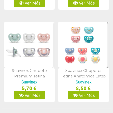
Ver Más
Ver Más
Suavinex Chupete
Suavinex Chupetes
Vista Rápida
Vista Rápida
Premium Tetina
Tetina Anatómica Látex
Anatómica Silicona 6-
6-18m 2Uds
Suavinex
Suavinex
5,70 €
8,50 €
18m
Ver Más
Ver Más