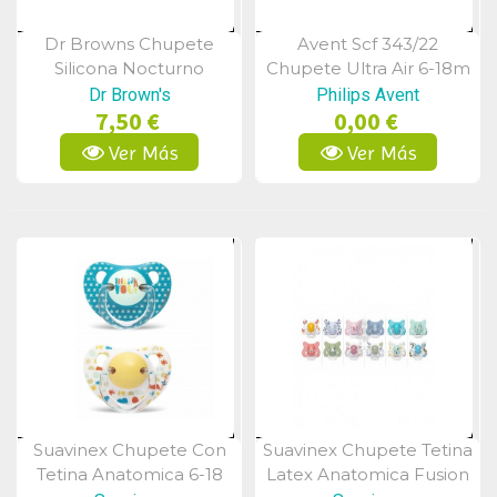
Dr Browns Chupete
Avent Scf 343/22
Vista Rápida
Vista Rápida
Silicona Nocturno
Chupete Ultra Air 6-18m
Ortodóncico +12m
Niña
Dr Brown's
Philips Avent
7,50 €
0,00 €
Ver Más
Ver Más
Suavinex Chupete Con
Suavinex Chupete Tetina
Vista Rápida
Vista Rápida
Tetina Anatomica 6-18
Latex Anatomica Fusion