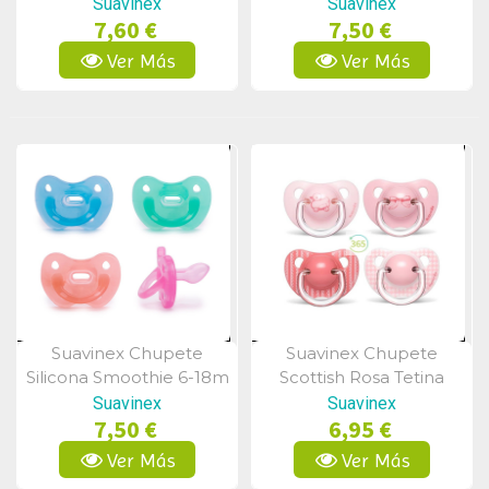
Meses Uds
Suavinex
Suavinex
7,60 €
7,50 €
Ver Más
Ver Más
Suavinex Chupete
Suavinex Chupete
Vista Rápida
Vista Rápida
Silicona Smoothie 6-18m
Scottish Rosa Tetina
Anatómica Látex +6m 2
Suavinex
Suavinex
7,50 €
6,95 €
Uds
Ver Más
Ver Más