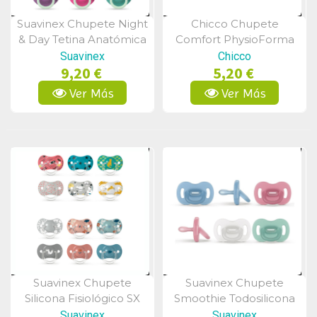
Suavinex Chupete Night
Chicco Chupete
Vista Rápida
Vista Rápida
& Day Tetina Anatómica
Comfort PhysioForma
Silicona 6-18m 2Uds
Silicona Black & White 6-
Suavinex
Chicco
9,20 €
5,20 €
16 Meses
Ver Más
Ver Más
Suavinex Chupete
Suavinex Chupete
Vista Rápida
Vista Rápida
Silicona Fisiológico SX
Smoothie Todosilicona
Pro 6-18m 2uds
Tetina Silicona Fisiológica
Suavinex
Suavinex