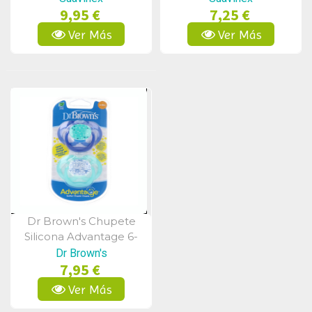
9,95 €
7,25 €
SX Pro 6-18m
Ver Más
Ver Más
Dr Brown's Chupete
Vista Rápida
Silicona Advantage 6-
18m 2Uds
Dr Brown's
7,95 €
Ver Más