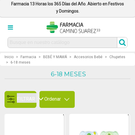
Farmacia 13 Horas los 365 Días del Año. Abierto en Festivos
y Domingos.
Inicio
>
Farmacia
>
BEBÉ Y MAMÁ
>
Accesorios Bebé
>
Chupetes
>
6-18 meses
6-18 MESES
FILTRAR
Ordenar