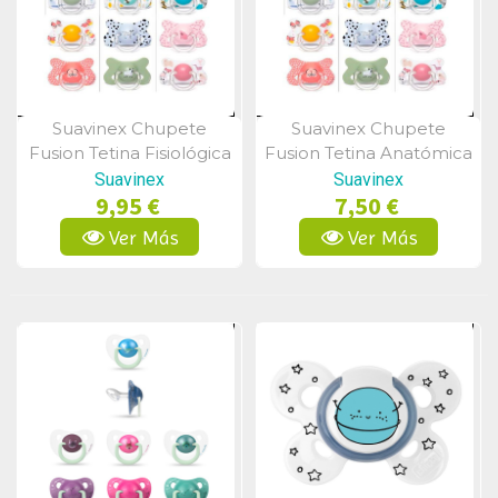
Suavinex Chupete
Suavinex Chupete
Vista Rápida
Vista Rápida
Fusion Tetina Fisiológica
Fusion Tetina Anatómica
Silicona 4-18m 2Uds
Látex 4-18m 2Uds
Suavinex
Suavinex
9,95 €
7,50 €
Ver Más
Ver Más