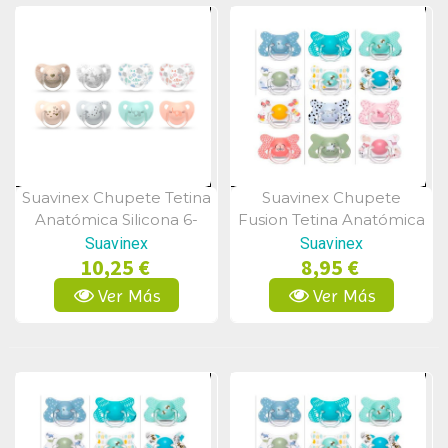
Suavinex Chupete Tetina
Suavinex Chupete
Vista Rápida
Vista Rápida
Anatómica Silicona 6-
Fusion Tetina Anatómica
18m 2Uds
Silicona 4-18m 2Uds
Suavinex
Suavinex
10,25 €
8,95 €
Ver Más
Ver Más