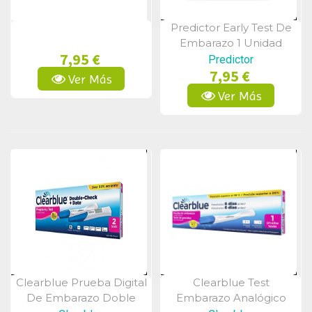
Predictor Early Test De
Vista Rápida
Embarazo 1 Unidad
7,95 €
Predictor
7,95 €
Ver Más
Ver Más
Clearblue Prueba Digital
Clearblue Test
Vista Rápida
Vista Rápida
De Embarazo Doble
Embarazo Analógico