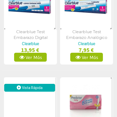
Clearblue Test
Clearblue Test
Vista Rápida
Vista Rápida
Embarazo Digital
Embarazo Analógico
Detección Rápida
Clearblue
Clearblue
13,95 €
7,95 €
Ver Más
Ver Más
Vista Rápida