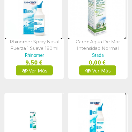
Rhinomer Spray Nasal
Care+ Agua De Mar
Vista Rápida
Vista Rápida
Fuerza 1 Suave 180ml
Intensidad Normal
125ml
Rhinomer
Stada
9,50 €
0,00 €
Ver Más
Ver Más