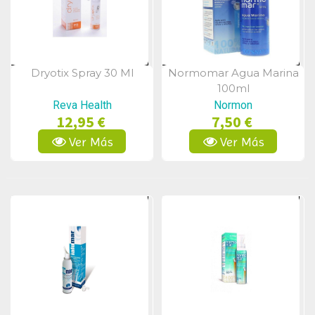
Dryotix Spray 30 Ml
Normomar Agua Marina
Vista Rápida
Vista Rápida
100ml
Reva Health
Normon
12,95 €
7,50 €
Ver Más
Ver Más