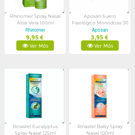
Rhinomer Spray Nasal
Aposán Suero
Vista Rápida
Vista Rápida
Aloe Vera 100ml
Fisiológico Monodosis 30
Unidades
Rhinomer
Aposan
9,95 €
3,95 €
Ver Más
Ver Más
Rinastel Eucalyptus
Rinastel Baby Spray
Vista Rápida
Vista Rápida
Spray Nasal 125ml
Nasal 100ml