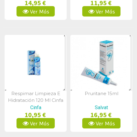
14,95 €
11,95 €
Ver Más
Ver Más
Respimar Limpieza E
Pruritane 15ml
Vista Rápida
Vista Rápida
Hidratación 120 Ml Cinfa
Cinfa
Salvat
10,95 €
16,95 €
Ver Más
Ver Más