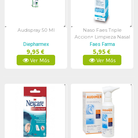
Audispray 50 Ml
Naso Faes Triple
Vista Rápida
Vista Rápida
Accion+ Limpieza Nasal
30 Ml
Diepharmex
Faes Farma
9,95 €
5,95 €
Ver Más
Ver Más