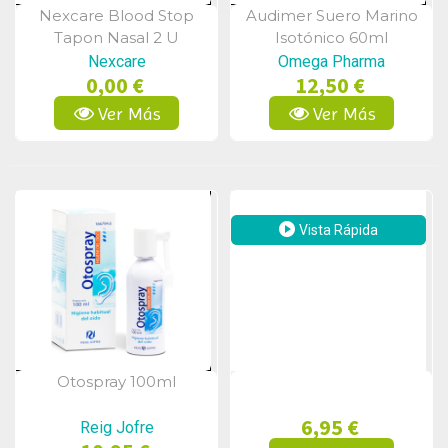
Nexcare Blood Stop
Audimer Suero Marino
Vista Rápida
Vista Rápida
Tapon Nasal 2 U
Isotónico 60ml
Nexcare
Omega Pharma
0,00 €
12,50 €
Ver Más
Ver Más
Vista Rápida
Otospray 100ml
Vista Rápida
6,95 €
Reig Jofre