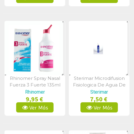
Rhinomer Spray Nasal
Sterimar Microdifusion
Vista Rápida
Vista Rápida
Fuerza 3 Fuerte 135ml
Fisiologica De Agua De
Mar 100 Ml
Rhinomer
Sterimar
9,95 €
7,50 €
Ver Más
Ver Más