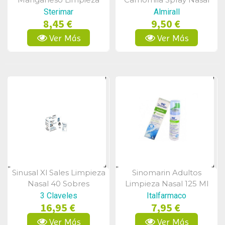
Nasal Solución 100 Ml
125ml
Sterimar
Almirall
8,45 €
9,50 €
Ver Más
Ver Más
Sinusal Xl Sales Limpieza
Sinomarin Adultos
Vista Rápida
Vista Rápida
Nasal 40 Sobres
Limpieza Nasal 125 Ml
3 Claveles
Italfarmaco
16,95 €
7,95 €
Ver Más
Ver Más