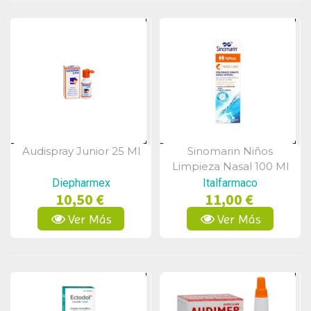
Audispray Junior 25 Ml
Sinomarin Niños
Vista Rápida
Vista Rápida
Limpieza Nasal 100 Ml
Diepharmex
Italfarmaco
10,50 €
11,00 €
Ver Más
Ver Más