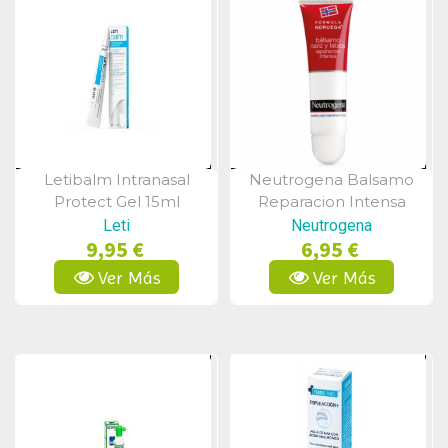
Letibalm Intranasal
Neutrogena Balsamo
Vista Rápida
Vista Rápida
Protect Gel 15ml
Reparacion Intensa
Nariz Y Labios 15 Ml
Leti
Neutrogena
9,95 €
6,95 €
Ver Más
Ver Más