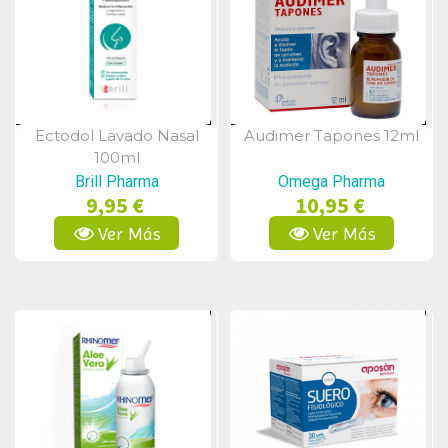
Ectodol Lavado Nasal
Audimer Tapones 12ml
Vista Rápida
Vista Rápida
100ml
Brill Pharma
Omega Pharma
9,95 €
10,95 €
Ver Más
Ver Más