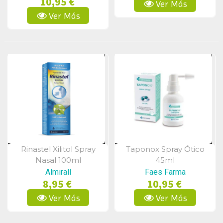
10,95 €
Ver Más
Ver Más
Rinastel Xilitol Spray
Taponox Spray Ótico
Vista Rápida
Vista Rápida
Nasal 100ml
45ml
Almirall
Faes Farma
8,95 €
10,95 €
Ver Más
Ver Más