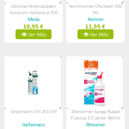
Ialumar Nebulizador
Normomar Oticlean 100
Vista Rápida
Vista Rápida
Solucion Isotonica 100
Ml
Ml
Meda
Normon
10,95 €
11,95 €
Ver Más
Ver Más
Sinomarin Orl 200 Ml
Rhinomer Spray Nasal
Vista Rápida
Vista Rápida
Fuerza 3 Fuerte 180ml
Italfarmaco
Rhinomer