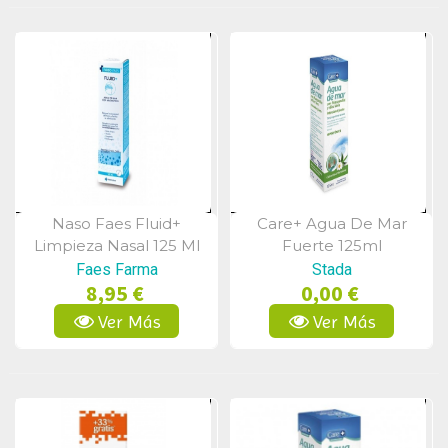
Naso Faes Fluid+
Care+ Agua De Mar
Vista Rápida
Vista Rápida
Limpieza Nasal 125 Ml
Fuerte 125ml
Faes Farma
Stada
8,95 €
0,00 €
Ver Más
Ver Más