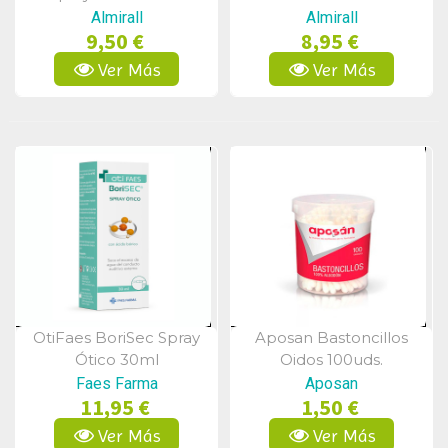
Almirall
Almirall
9,50 €
8,95 €
Ver Más
Ver Más
OtiFaes BoriSec Spray
Aposan Bastoncillos
Vista Rápida
Vista Rápida
Ótico 30ml
Oidos 100uds.
Faes Farma
Aposan
11,95 €
1,50 €
Ver Más
Ver Más