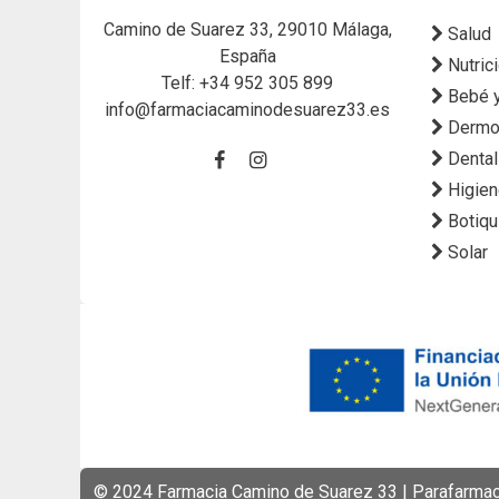
Camino de Suarez 33, 29010 Málaga,
Salud
España
Nutric
Telf:
+34 952 305 899
Bebé 
info@farmaciacaminodesuarez33.es
Dermo
Dental
Higie
Botiqu
Solar
© 2024 Farmacia Camino de Suarez 33 | Parafarmaci