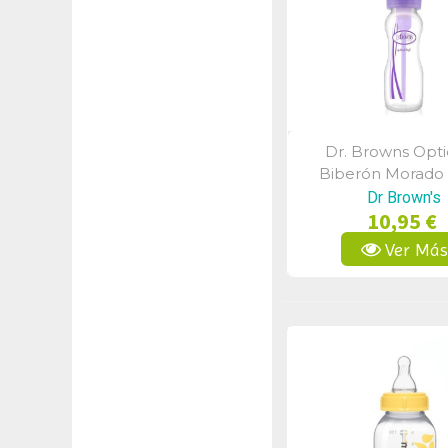
Dr. Browns Opt
Vista Rápid
Biberón Morado
Ancha 270 M
Dr Brown's
10,95 €
Ver Má