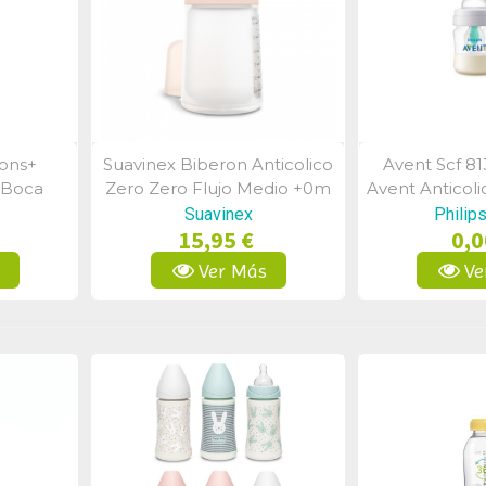
ions+
Suavinex Biberon Anticolico
Avent Scf 81
a
Vista Rápida
Vist
 Boca
Zero Zero Flujo Medio +0m
Avent Anticol
l
270ml
Suavinex
Philip
15,95 €
0,0
s
Ver Más
Ve