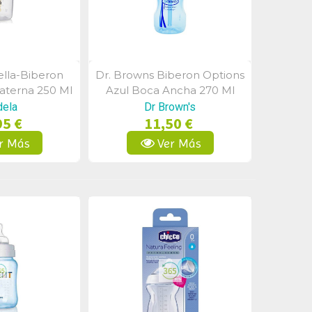
lla-Biberon
Dr. Browns Biberon Options
a Rápida
Vista Rápida
aterna 250 Ml
Azul Boca Ancha 270 Ml
idad
ela
Dr Brown's
95 €
11,50 €
r Más
Ver Más