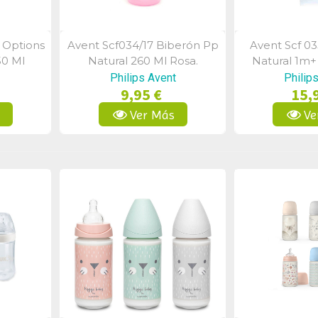
 Options
Avent Scf034/17 Biberón Pp
Avent Scf 03
a
Vista Rápida
Vist
50 Ml
Natural 260 Ml Rosa.
Natural 1m+
Philips Avent
Philip
9,95 €
15,
s
Ver Más
Ve