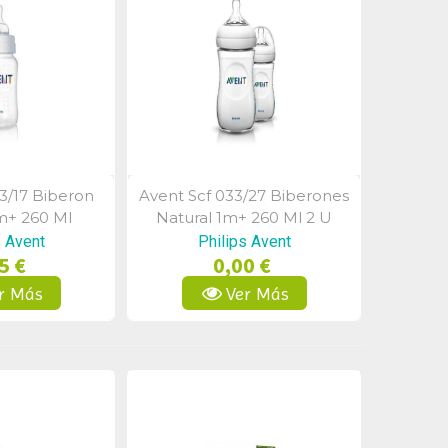
3/17 Biberon
Avent Scf 033/27 Biberones
a Rápida
Vista Rápida
m+ 260 Ml
Natural 1m+ 260 Ml 2 U
s Avent
Philips Avent
5 €
0,00 €
r Más
Ver Más