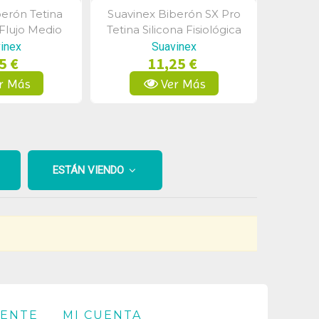
erón Tetina
Suavinex Biberón SX Pro
a Rápida
Vista Rápida
Flujo Medio
Tetina Silicona Fisiológica
0-6m 270ml
+3m 270ml
inex
Suavinex
5 €
11,25 €
r Más
Ver Más
ESTÁN VIENDO
IENTE
MI CUENTA