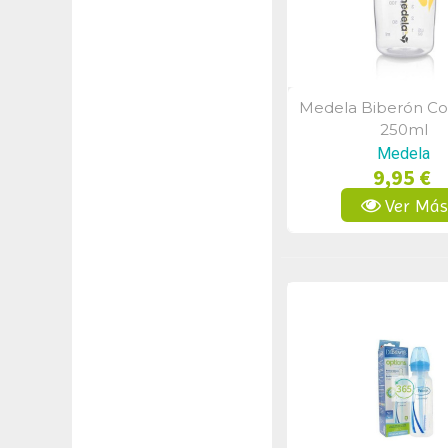
Medela Biberón Co
Vista Rápid
250ml
Medela
9,95 €
Ver Má