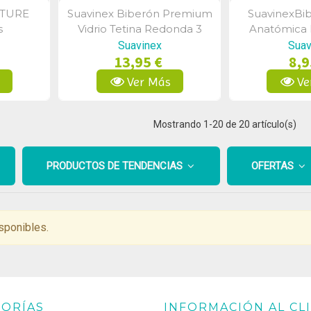
ATURE
Suavinex Biberón Premium
SuavinexBib
a
Vista Rápida
Vist
s
Vidrio Tetina Redonda 3
Anatómica 
Posiciones +0m 240ml
Silicona 
Suavinex
Suav
13,95 €
8,9
s
Ver Más
Ve
Mostrando
1
-20 de 20 artículo(s)
PRODUCTOS DE TENDENCIAS
OFERTAS
sponibles.
ORÍAS
INFORMACIÓN AL CL