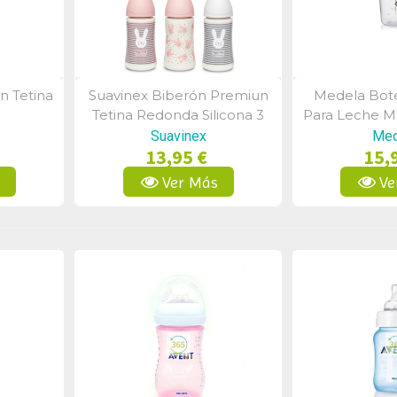
n Tetina
Suavinex Biberón Premiun
Medela Bote
a
Vista Rápida
Vist
Tetina Redonda Silicona 3
Para Leche M
Posiciones +0m 270ml
1 Un
Suavinex
Med
13,95 €
15,
s
Ver Más
Ve