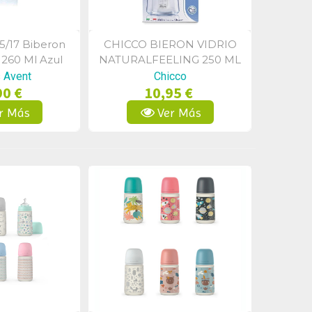
5/17 Biberon
CHICCO BIERON VIDRIO
a Rápida
Vista Rápida
 260 Ml Azul
NATURALFEELING 250 ML
s Avent
Chicco
90 €
10,95 €
r Más
Ver Más