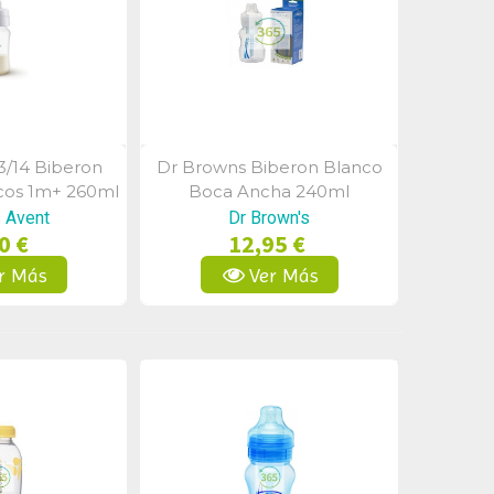
3/14 Biberon
Dr Browns Biberon Blanco
a Rápida
Vista Rápida
icos 1m+ 260ml
Boca Ancha 240ml
s Avent
Dr Brown's
0 €
12,95 €
r Más
Ver Más