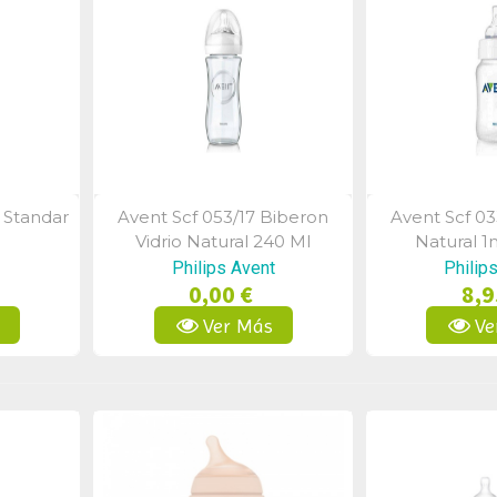
 Standar
Avent Scf 053/17 Biberon
Avent Scf 03
a
Vista Rápida
Vist
Vidrio Natural 240 Ml
Natural 1
Philips Avent
Philip
0,00 €
8,9
s
Ver Más
Ve