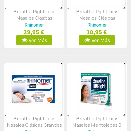
Breathe Right Tiras
Breathe Right Tiras
Vista Rápida
Vista Rápida
Nasales Clásicas
Nasales Clásicas
Pequeñas/Medianas
Pequeñas/Medianas
Rhinomer
Rhinomer
29,95 €
10,95 €
30uds
10uds
Ver Más
Ver Más
Breathe Right Tiras
Breathe Right Tiras
Vista Rápida
Vista Rápida
Nasales Clásicas Grandes
Nasales Mentoladas 8