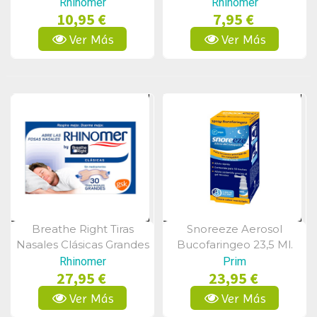
10uds
Uds
Rhinomer
Rhinomer
10,95 €
7,95 €
Ver Más
Ver Más
Breathe Right Tiras
Snoreeze Aerosol
Vista Rápida
Vista Rápida
Nasales Clásicas Grandes
Bucofaringeo 23,5 Ml.
30uds
Rhinomer
Prim
27,95 €
23,95 €
Ver Más
Ver Más