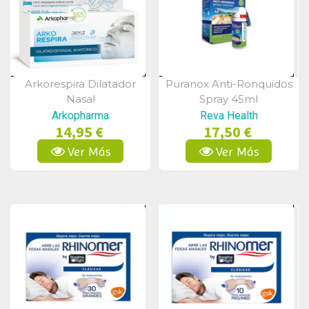
Arkorespira Dilatador
Puranox Anti-Ronquidos
Vista Rápida
Vista Rápida
Nasal
Spray 45ml
Arkopharma
Reva Health
14,95 €
17,50 €
Ver Más
Ver Más