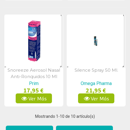
Snoreeze Aerosol Nasal
Silence Spray 50 Ml.
Vista Rápida
Vista Rápida
Anti-Ronquidos 10 Ml
Prim
Omega Pharma
17,95 €
21,95 €
Ver Más
Ver Más
Mostrando
1
-10 de 10 artículo(s)