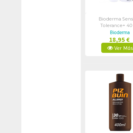
Bioderma Sens
Vista Rápid
Tolerance+ 40
Bioderma
18,95 €
Ver Má