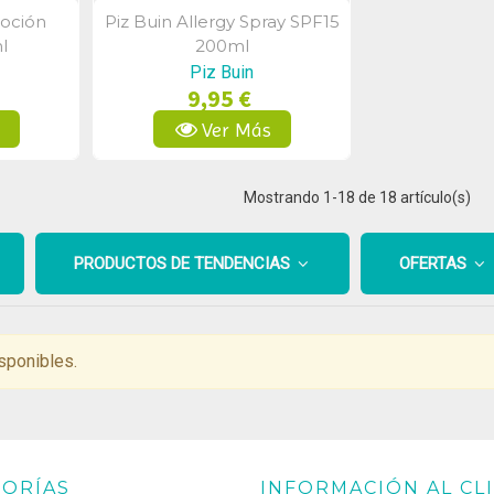
Loción
Piz Buin Allergy Spray SPF15
a
Vista Rápida
l
200ml
Piz Buin
9,95 €
s
Ver Más
Mostrando
1
-18 de 18 artículo(s)
PRODUCTOS DE TENDENCIAS
OFERTAS
sponibles.
ORÍAS
INFORMACIÓN AL CL