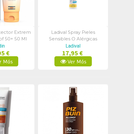
tector Extrem
Ladival Spray Pieles
a Rápida
Vista Rápida
f 50+ 50 Ml
Sensibles O Alérgicas
Fps30+ 150 Ml
din
Ladival
95 €
17,95 €
r Más
Ver Más