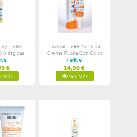
ray Pieles
Ladival Pieles Acneica
a Rápida
Vista Rápida
O Alérgicas
Crema Fluida Con Color
 150ml
Fps50+ 50ml
ival
Ladival
95 €
14,90 €
r Más
Ver Más