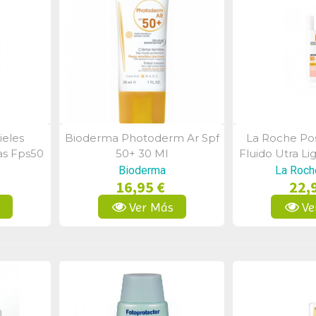
ieles
Bioderma Photoderm Ar Spf
La Roche Pos
a
Vista Rápida
Vist
as Fps50
50+ 30 Ml
Fluido Utra Li
Spf50
Bioderma
La Roch
16,95 €
22,
s
Ver Más
Ve