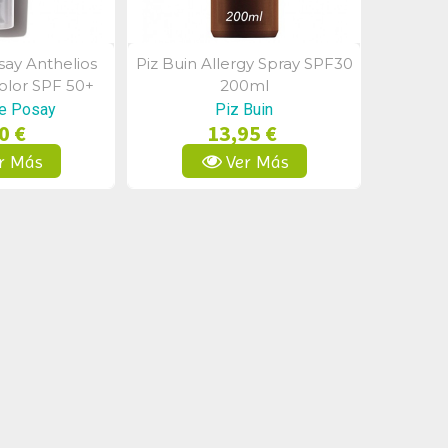
ay Anthelios
Piz Buin Allergy Spray SPF30
a Rápida
Vista Rápida
lor SPF 50+
200ml
ml
e Posay
Piz Buin
0 €
13,95 €
r Más
Ver Más