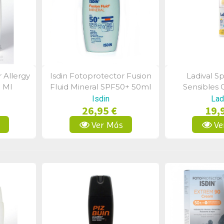
r Allergy
Isdin Fotoprotector Fusion
Ladival Sp
a
Vista Rápida
Vist
0 Ml
Fluid Mineral SPF50+ 50ml
Sensibles 
Fps50+
Isdin
Lad
26,95 €
19,
s
Ver Más
Ve