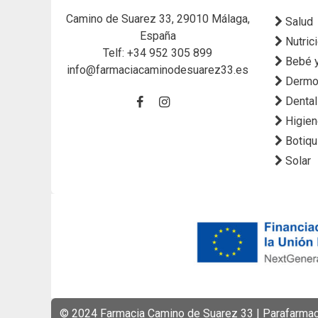
Camino de Suarez 33, 29010 Málaga,
Salud
España
Nutric
Telf:
+34 952 305 899
Bebé 
info@farmaciacaminodesuarez33.es
Dermo
Dental
Higie
Botiqu
Solar
© 2024 Farmacia Camino de Suarez 33 | Parafarmaci