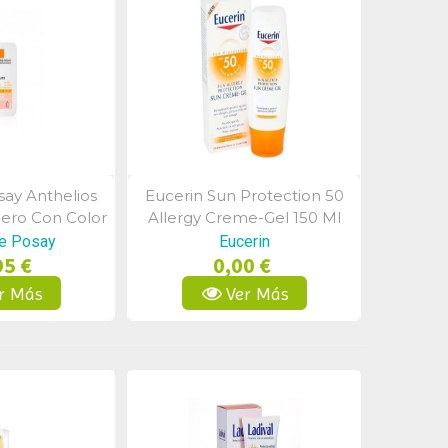
ay Anthelios
Eucerin Sun Protection 50
a Rápida
Vista Rápida
gero Con Color
Allergy Creme-Gel 150 Ml
 50 Ml
e Posay
Eucerin
95 €
0,00 €
r Más
Ver Más