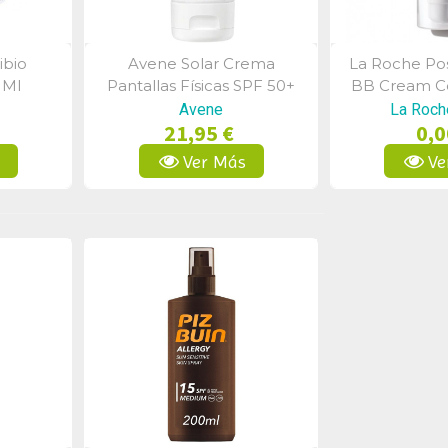
ibio
Avene Solar Crema
La Roche Pos
a
Vista Rápida
Vist
 Ml
Pantallas Físicas SPF 50+
BB Cream Co
50ml
50
Avene
La Roch
21,95 €
0,0
s
Ver Más
Ve