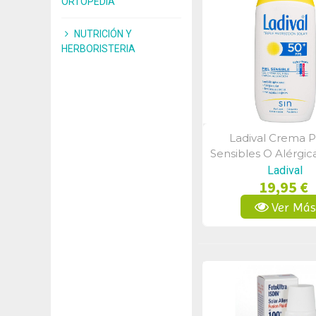
ORTOPEDIA
NUTRICIÓN Y
HERBORISTERIA
Ladival Crema P
Vista Rápid
Sensibles O Alérgic
200ml
Ladival
19,95 €
Ver Má