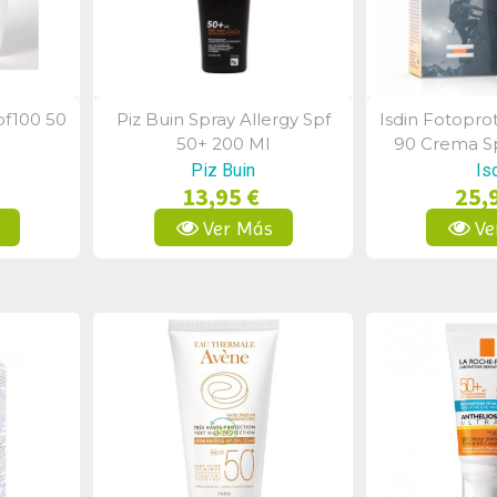
pf100 50
Piz Buin Spray Allergy Spf
Isdin Fotopro
a
Vista Rápida
Vist
50+ 200 Ml
90 Crema Sp
Piz Buin
Is
13,95 €
25,
s
Ver Más
Ve