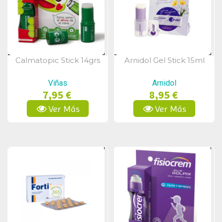
Calmatopic Stick 14grs
Arnidol Gel Stick 15ml
Vista Rápida
Vista Rápida
Viñas
Arnidol
7,95 €
8,95 €
Ver Más
Ver Más