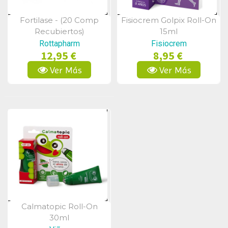
Fortilase - (20 Comp
Fisiocrem Golpix Roll-On
Vista Rápida
Vista Rápida
Recubiertos)
15ml
Rottapharm
Fisiocrem
12,95 €
8,95 €
Ver Más
Ver Más
Calmatopic Roll-On
Vista Rápida
30ml