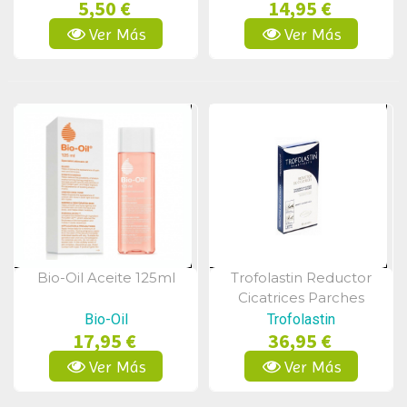
5,50 €
14,95 €
Ver Más
Ver Más
Bio-Oil Aceite 125ml
Trofolastin Reductor
Vista Rápida
Vista Rápida
Cicatrices Parches
5x7,5cm 5 Unidades
Bio-Oil
Trofolastin
17,95 €
36,95 €
Ver Más
Ver Más