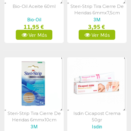
Bio-Oil Aceite 60ml
Steri-Strip Tira Cierre De
Vista Rápida
Vista Rápida
Heridas 6mmx7,5cm
3Uds
Bio-Oil
3M
11,95 €
3,95 €
Ver Más
Ver Más
Steri-Strip Tira Cierre De
Isdin Cicapost Crema
Vista Rápida
Vista Rápida
Heridas 6mmx10cm
50gr
10Uds
3M
Isdin