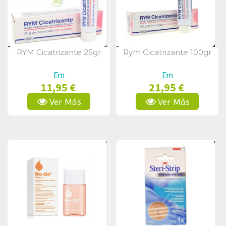
RYM Cicatrizante 25gr
Rym Cicatrizante 100gr
Vista Rápida
Vista Rápida
Ern
Ern
11,95 €
21,95 €
Ver Más
Ver Más