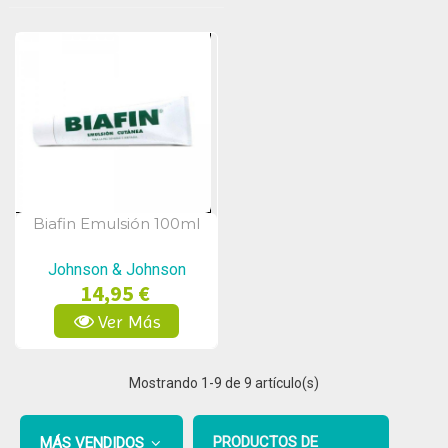
Biafin Emulsión 100ml
Vista Rápida
Johnson & Johnson
14,95 €
Ver Más
Mostrando
1
-9 de 9 artículo(s)
PRODUCTOS DE
MÁS VENDIDOS