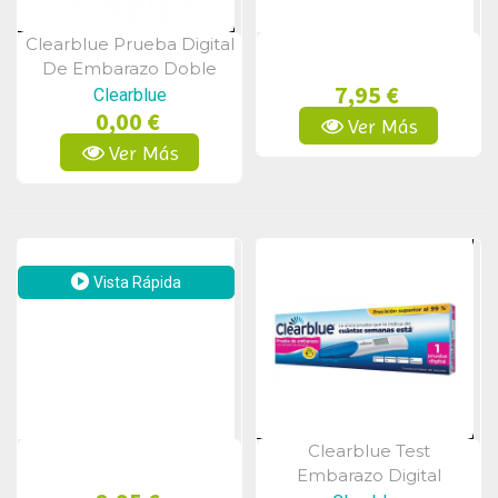
Clearblue Prueba Digital
Vista Rápida
De Embarazo Doble
7,95 €
Clearblue
0,00 €
Ver Más
Ver Más
Vista Rápida
Clearblue Test
Vista Rápida
Embarazo Digital