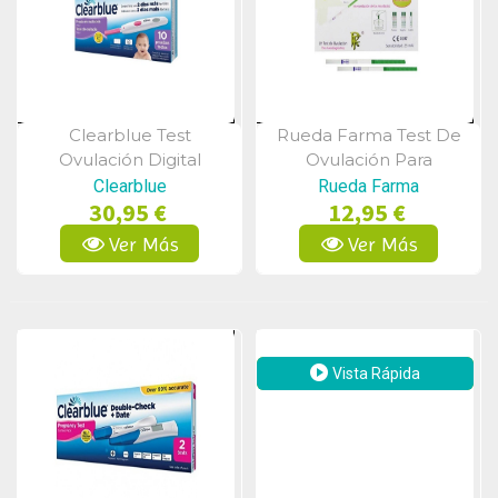
Clearblue Test
Rueda Farma Test De
Vista Rápida
Vista Rápida
Ovulación Digital
Ovulación Para
Autodiagnóstico 10
Clearblue
Rueda Farma
30,95 €
12,95 €
Unidades
Ver Más
Ver Más
Vista Rápida