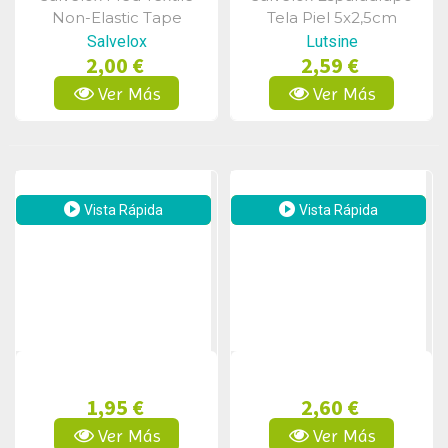
Vista Rápida
Vista Rápida
Non-Elastic Tape
Tela Piel 5x2,5cm
2,5cmx5m
Salvelox
Lutsine
2,00 €
2,59 €
Ver Más
Ver Más
Vista Rápida
Vista Rápida
1,95 €
2,60 €
Ver Más
Ver Más