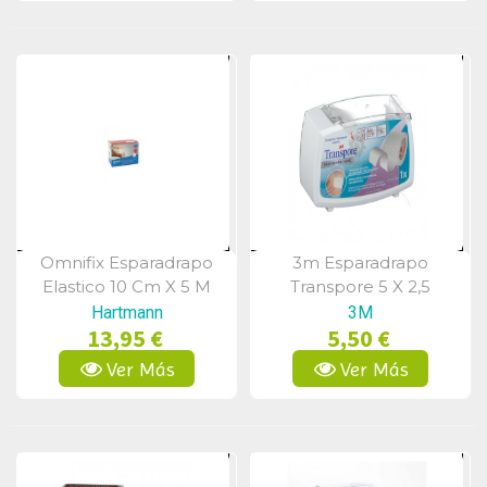
Omnifix Esparadrapo
3m Esparadrapo
Vista Rápida
Vista Rápida
Elastico 10 Cm X 5 M
Transpore 5 X 2,5
Hartmann
3M
13,95 €
5,50 €
Ver Más
Ver Más