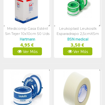
Medicomp Gasa Estéril
Leukoplast Leukosilk
Vista Rápida
Vista Rápida
Sin Tejer 10x10cm 50 Uds
Esparadrapo 2,5cmX5m
Hartmann
BSN medical
4,95 €
3,50 €
Ver Más
Ver Más