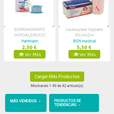
ESPARADRAPO
Leukoplast Hypafix
Vista Rápida
Vista Rápida
HIPOALERGICO
10cmx2m
Hartmann
BSN medical
2,50 €
5,50 €
Ver Más
Ver Más
Cargar Más Productos
Mostrando
1
-40 de 42 artículo(s)
PRODUCTOS DE
MÁS VENDIDOS
TENDENCIAS