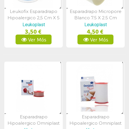
Leukofix Esparadrapo
Esparadrapo Micropore
Vista Rápida
Vista Rápida
Hipoalergico 2,5 Cm X 5
Blanco 7.5 X 2.5 Cm
M
Leukoplast
Leukoplast
3,50 €
4,50 €
Ver Más
Ver Más
Esparadrapo
Esparadrapo
Vista Rápida
Vista Rápida
Hipoalergico Omniplast
Hipoalergico Omniplast