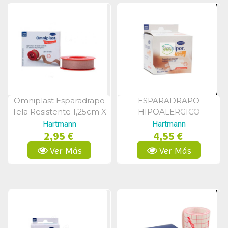
Omniplast Esparadrapo
ESPARADRAPO
Vista Rápida
Vista Rápida
Tela Resistente 1,25cm X
HIPOALERGICO
5m
Hartmann
Hartmann
2,95 €
4,55 €
Ver Más
Ver Más