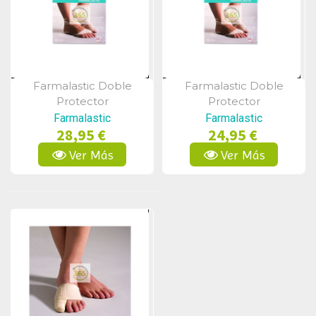
Farmalastic Doble
Farmalastic Doble
Vista Rápida
Vista Rápida
Protector
Protector
Farmalastic
Farmalastic
28,95 €
24,95 €
Ver Más
Ver Más