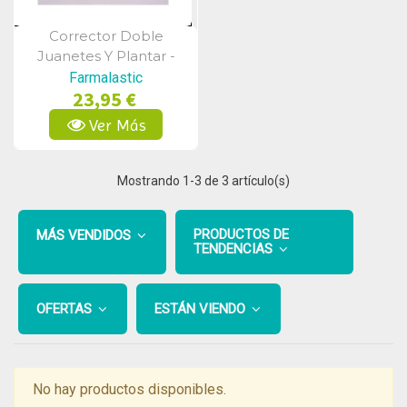
Corrector Doble
Vista Rápida
Juanetes Y Plantar -
Farmalastic Gel De
Farmalastic
23,95 €
Silicona (Pie Izdo T- Peq)
Ver Más
Mostrando
1
-3 de 3 artículo(s)
PRODUCTOS DE
MÁS VENDIDOS
TENDENCIAS
OFERTAS
ESTÁN VIENDO
No hay productos disponibles.