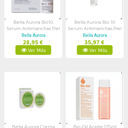
Bella Aurora Bio10
Bella Aurora Bio 10
Vista Rápida
Vista Rápida
Serum Antimanchas Piel
Serum Antimanchas Piel
Mixta 30 Ml
Sensible 30 Ml
Bella Aurora
Bella Aurora
28,95 €
35,97 €
Ver Más
Ver Más
Bella Aurora Crema
Bio-Oil Aceite 125ml