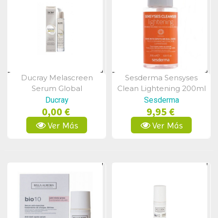
Ducray Melascreen
Sesderma Sensyses
Vista Rápida
Vista Rápida
Serum Global
Clean Lightening 200ml
Fotoenvejecimiento Uv
Ducray
Sesderma
0,00 €
9,95 €
Antiedad 30 Ml
Ver Más
Ver Más