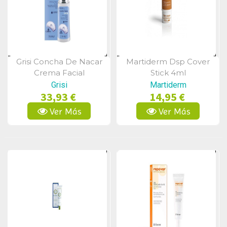
Grisi Concha De Nacar
Martiderm Dsp Cover
Vista Rápida
Vista Rápida
Crema Facial
Stick 4ml
Regeneradora 60 Ml
Grisi
Martiderm
33,93 €
14,95 €
Ver Más
Ver Más