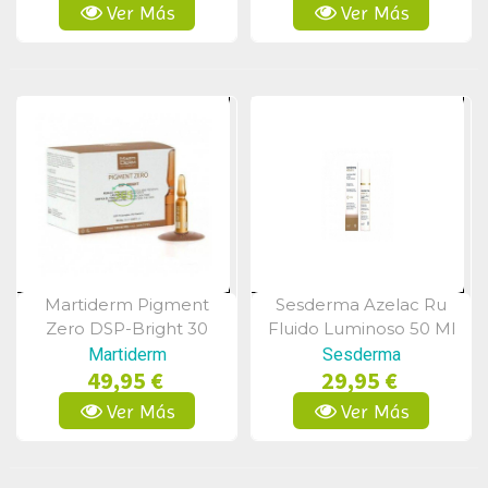
Ver Más
Ver Más
Martiderm Pigment
Sesderma Azelac Ru
Vista Rápida
Vista Rápida
Zero DSP-Bright 30
Fluido Luminoso 50 Ml
Ampollas
Martiderm
Sesderma
49,95 €
29,95 €
Ver Más
Ver Más