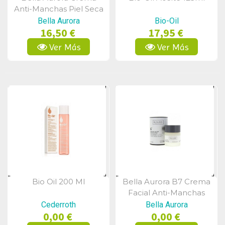
Vista Rápida
Vista Rápida
Anti-Manchas Piel Seca
Doble Fuerza 30 Ml
Bella Aurora
Bio-Oil
16,50 €
17,95 €
Ver Más
Ver Más
Bio Oil 200 Ml
Bella Aurora B7 Crema
Vista Rápida
Vista Rápida
Facial Anti-Manchas
Pieles Sensibles Spf20
Cederroth
Bella Aurora
0,00 €
0,00 €
50 Ml