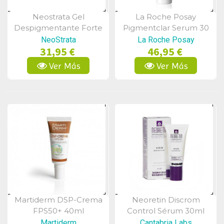
Neostrata Gel
La Roche Posay
Vista Rápida
Vista Rápida
Despigmentante Forte
Pigmentclar Serum 30
30 Ml.
Ml
NeoStrata
La Roche Posay
31,95 €
46,95 €
Ver Más
Ver Más
Martiderm DSP-Crema
Neoretin Discrom
Vista Rápida
Vista Rápida
FPS50+ 40ml
Control Sérum 30ml
Martiderm
Cantabria Labs