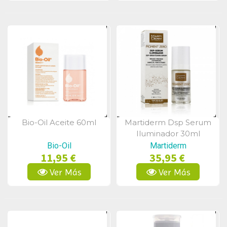
Bio-Oil Aceite 60ml
Martiderm Dsp Serum
Vista Rápida
Vista Rápida
Iluminador 30ml
Bio-Oil
Martiderm
11,95 €
35,95 €
Ver Más
Ver Más