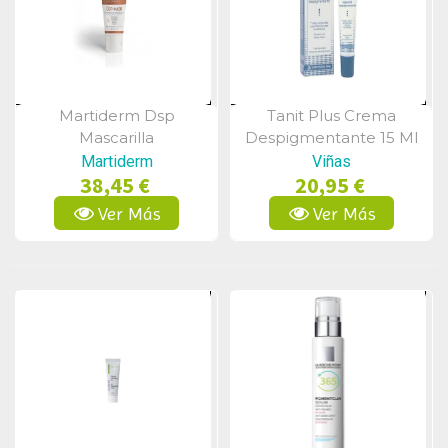
Martiderm Dsp
Tanit Plus Crema
Vista Rápida
Vista Rápida
Mascarilla
Despigmentante 15 Ml
Despigmentante 30ml
Martiderm
Viñas
38,45 €
20,95 €
Ver Más
Ver Más