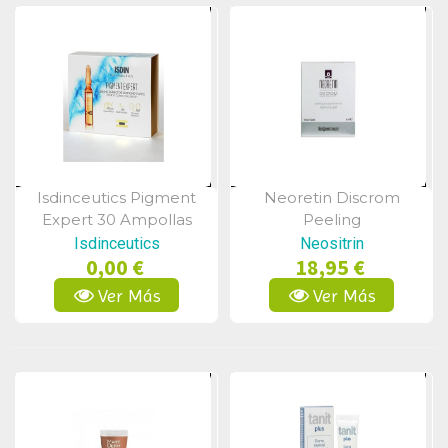
Isdinceutics Pigment
Neoretin Discrom
Vista Rápida
Vista Rápida
Expert 30 Ampollas
Peeling
Despigmentante 6 Ml
Isdinceutics
Neositrin
0,00 €
18,95 €
Ver Más
Ver Más