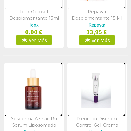
Ioox Glicosol
Repavar
Vista Rápida
Vista Rápida
Despigmentante 15ml
Despigmentante 15 Ml
Ioox
Repavar
0,00 €
13,95 €
Ver Más
Ver Más
Sesderma Azelac Ru
Neoretin Discrom
Vista Rápida
Vista Rápida
Serum Liposomado
Control Gel-Crema