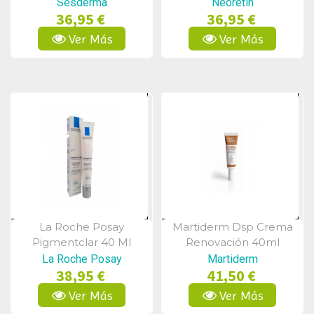
Despigmentante 30 Ml
Despigmentante Spf50,
Sesderma
Neoretin
36,95 €
36,95 €
40 Ml
Ver Más
Ver Más
La Roche Posay
Martiderm Dsp Crema
Vista Rápida
Vista Rápida
Pigmentclar 40 Ml
Renovación 40ml
La Roche Posay
Martiderm
38,95 €
41,50 €
Ver Más
Ver Más