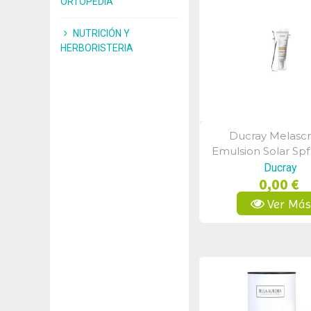
ORTOPEDIA
NUTRICIÓN Y
HERBORISTERIA
Ducray Melasc
Vista Rápid
Emulsion Solar Spf
Ml.
Ducray
0,00 €
Ver Má