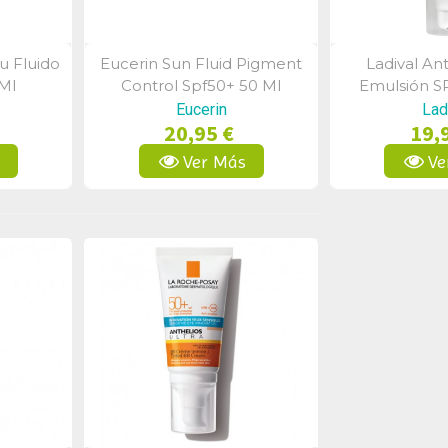
u Fluido
Eucerin Sun Fluid Pigment
Ladival An
a
Vista Rápida
Vist
Ml
Control Spf50+ 50 Ml
Emulsión S
Eucerin
Lad
20,95 €
19,
s
Ver Más
Ve