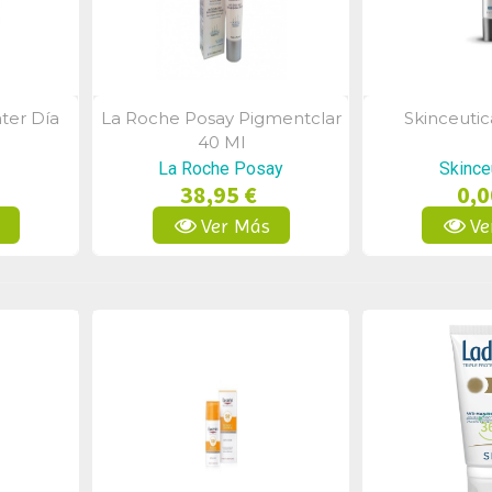
ter Día
La Roche Posay Pigmentclar
Skinceutic
a
Vista Rápida
Vist
l
40 Ml
La Roche Posay
Skince
38,95 €
0,0
s
Ver Más
Ve