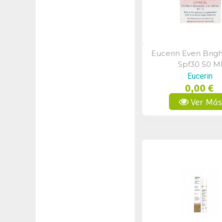
Eucerin Even Brigh
Vista Rápid
Spf30 50 M
Eucerin
0,00 €
Ver Má