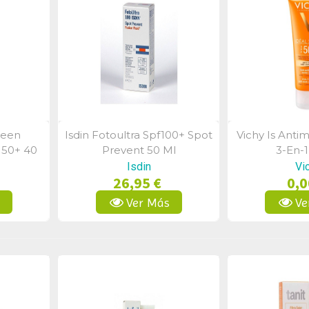
reen
Isdin Fotoultra Spf100+ Spot
Vichy Is Anti
a
Vista Rápida
Vist
 50+ 40
Prevent 50 Ml
3-En-1
Isdin
Vi
26,95 €
0,0
s
Ver Más
Ve