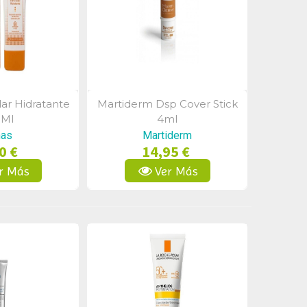
olar Hidratante
Martiderm Dsp Cover Stick
a Rápida
Vista Rápida
 Ml
4ml
ñas
Martiderm
0 €
14,95 €
r Más
Ver Más