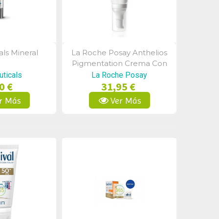
als Mineral
La Roche Posay Anthelios
a Rápida
Vista Rápida
Pigmentation Crema Con
Color Spf50+ 50 Ml
uticals
La Roche Posay
0 €
31,95 €
r Más
Ver Más