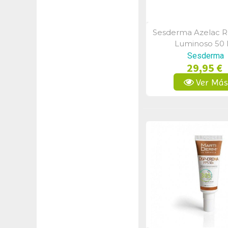
Sesderma Azelac R
Vista Rápid
Luminoso 50 
Sesderma
29,95 €
Ver Má