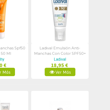
manchas Spf50
Ladival Emulsión Anti-
a Rápida
Vista Rápida
 50 Ml
Manchas Con Color SPF50+
50ml
chy
Ladival
0 €
18,95 €
r Más
Ver Más