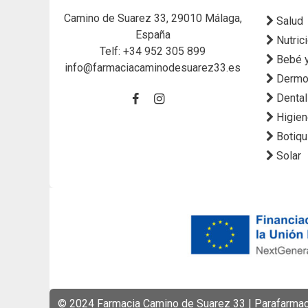
Camino de Suarez 33, 29010 Málaga,
Salud
España
Nutric
Telf:
+34 952 305 899
Bebé 
info@farmaciacaminodesuarez33.es
Dermo
Dental
Higie
Botiqu
Solar
© 2024 Farmacia Camino de Suarez 33 | Parafarmaci