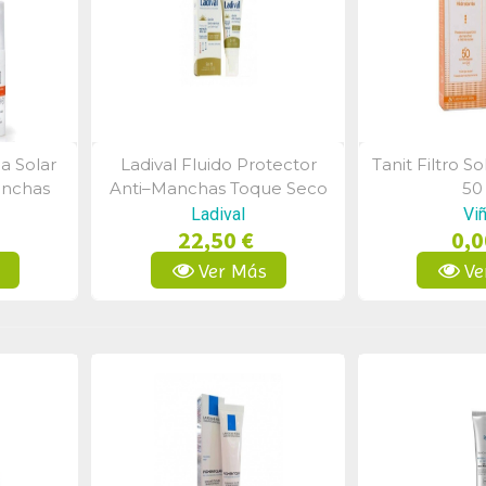
a Solar
Ladival Fluido Protector
Tanit Filtro S
a
Vista Rápida
Vist
anchas
Anti–Manchas Toque Seco
50
l
Fps50+ 50 Ml
Ladival
Vi
22,50 €
0,0
s
Ver Más
Ve