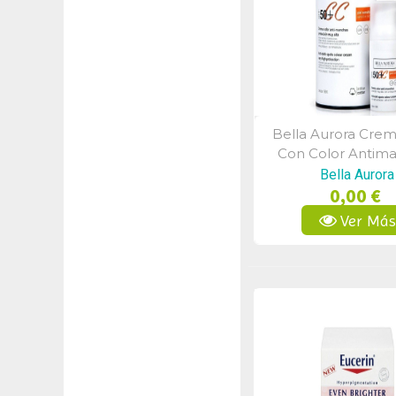
Bella Aurora Crem
Vista Rápid
Con Color Antim
Spf50+ 30 M
Bella Aurora
0,00 €
Ver Má