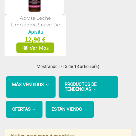
Apivita Leche
Vista Rápida
Limpiadora Suave De
Ojos 100ml
Apivita
12,90 €
Ver Más
Mostrando
1
-13 de 13 artículo(s)
PRODUCTOS DE
MÁS VENDIDOS
TENDENCIAS
OFERTAS
ESTÁN VIENDO