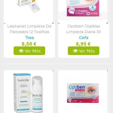
Lephanet Limpieza De
Optiben Toallitas
Vista Rápida
Vista Rápida
Párpados 12 Toallitas
Limpieza Diaria 30
Estériles
Unidades
Thea
Cinfa
8,50 €
8,95 €
Ver Más
Ver Más