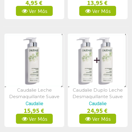
4,95 €
13,95 €
Ver Más
Ver Más
Caudalie Leche
Caudalie Duplo Leche
Vista Rápida
Vista Rápida
Desmaquillante Suave
Desmaquillante Suave
400ml
2x200ml
Caudalie
Caudalie
15,95 €
24,95 €
Ver Más
Ver Más