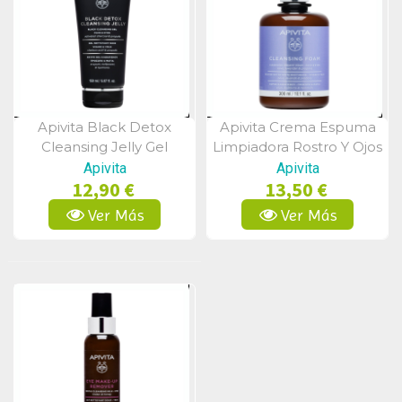
Apivita Black Detox
Apivita Crema Espuma
Vista Rápida
Vista Rápida
Cleansing Jelly Gel
Limpiadora Rostro Y Ojos
Limpiador Rostro Y Ojos
Apivita
Apivita
12,90 €
13,50 €
150ml
Ver Más
Ver Más