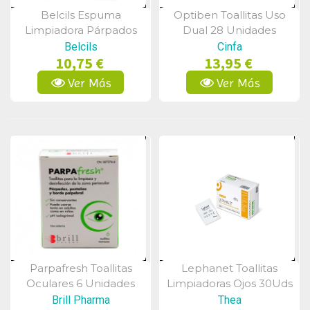
Belcils Espuma
Optiben Toallitas Uso
Vista Rápida
Vista Rápida
Limpiadora Párpados
Dual 28 Unidades
50ml
Belcils
Cinfa
10,75 €
13,95 €
Ver Más
Ver Más
Parpafresh Toallitas
Lephanet Toallitas
Vista Rápida
Vista Rápida
Oculares 6 Unidades
Limpiadoras Ojos 30Uds
Brill Pharma
Thea