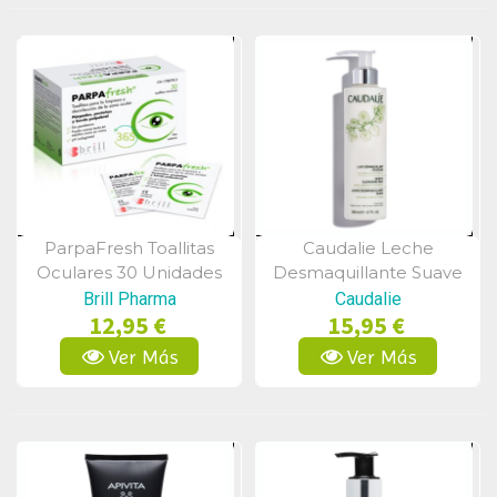
ParpaFresh Toallitas
Caudalie Leche
Vista Rápida
Vista Rápida
Oculares 30 Unidades
Desmaquillante Suave
200ml
Brill Pharma
Caudalie
12,95 €
15,95 €
Ver Más
Ver Más