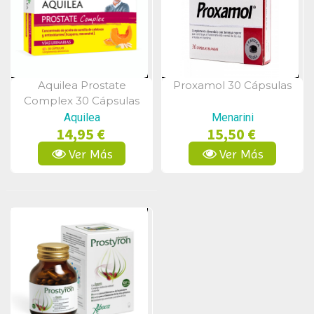
Aquilea Prostate
Proxamol 30 Cápsulas
Vista Rápida
Vista Rápida
Complex 30 Cápsulas
Aquilea
Menarini
14,95 €
15,50 €
Ver Más
Ver Más