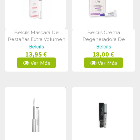
Belcils Máscara De
Belcils Crema
Vista Rápida
Vista Rápida
Pestañas Extra Volumen
Regeneradora De
Color Negro
Pestañas 4ml
Belcils
Belcils
13,95 €
18,00 €
Ver Más
Ver Más