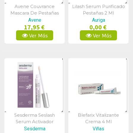
Avene Couvrance
Lilash Serum Purificado
Vista Rápida
Vista Rápida
Mascara De Pestañas
Pestañas 2 Ml
Negra Alta Tolerancia 7
Avene
Auriga
17,95 €
0,00 €
Ml.
Ver Más
Ver Más
Sesderma Seslash
Blefarix Vitalizante
Vista Rápida
Vista Rápida
Serum Activador
Crema 4 Ml
Pestañas Y Cejas 5ml
Sesderma
Viñas