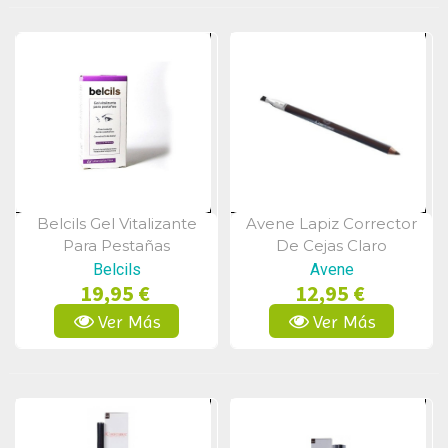
Belcils Gel Vitalizante
Avene Lapiz Corrector
Vista Rápida
Vista Rápida
Para Pestañas
De Cejas Claro
Belcils
Avene
19,95 €
12,95 €
Ver Más
Ver Más