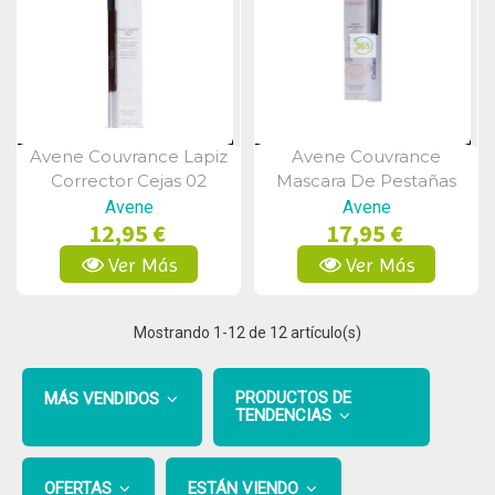
Avene Couvrance Lapiz
Avene Couvrance
Vista Rápida
Vista Rápida
Corrector Cejas 02
Mascara De Pestañas
Oscuro 1,19 Gramos
Marron 7 Ml
Avene
Avene
12,95 €
17,95 €
Ver Más
Ver Más
Mostrando
1
-12 de 12 artículo(s)
PRODUCTOS DE
MÁS VENDIDOS
TENDENCIAS
OFERTAS
ESTÁN VIENDO