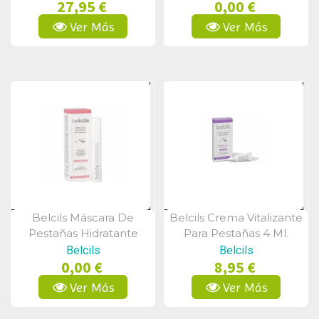
27,95 €
0,00 €
Ver Más
Ver Más
Belcils Máscara De
Belcils Crema Vitalizante
Vista Rápida
Vista Rápida
Pestañas Hidratante
Para Pestañas 4 Ml.
Incolora 7ml
Belcils
Belcils
0,00 €
8,95 €
Ver Más
Ver Más