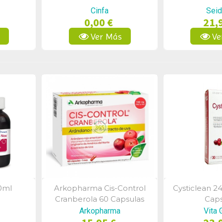
Cinfa
Seid
0,00 €
21,
s
Ver Más
Ve
50ml
Arkopharma Cis-Control
Cysticlean 2
a
Vista Rápida
Vist
Cranberola 60 Capsulas
Caps
Arkopharma
Vita 