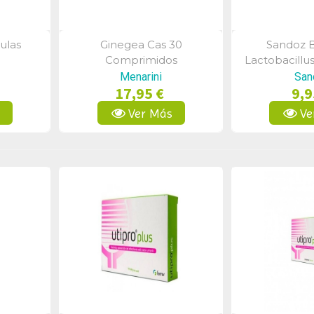
ulas
Ginegea Cas 30
Sandoz B
a
Vista Rápida
Vist
Comprimidos
Lactobacillu
Menarini
San
17,95 €
9,9
s
Ver Más
Ve