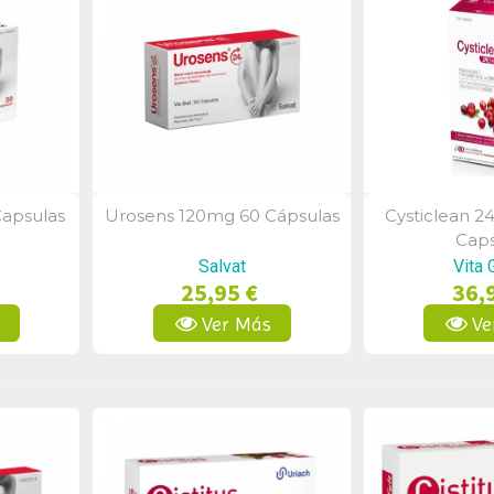
Capsulas
Urosens 120mg 60 Cápsulas
Cysticlean 2
a
Vista Rápida
Vist
Caps
Salvat
Vita 
25,95 €
36,
s
Ver Más
Ve