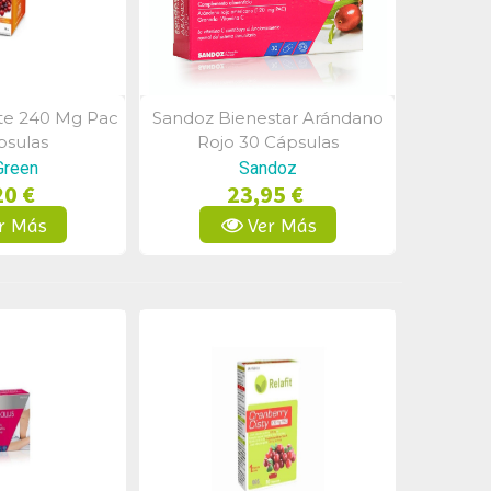
rte 240 Mg Pac
Sandoz Bienestar Arándano
a Rápida
Vista Rápida
psulas
Rojo 30 Cápsulas
Green
Sandoz
20 €
23,95 €
r Más
Ver Más