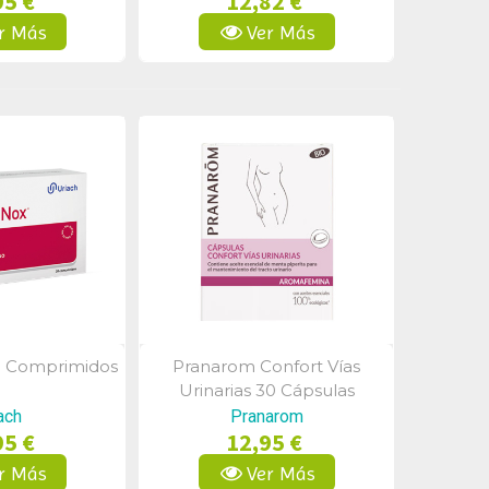
95 €
12,82 €
r Más
Ver Más
20 Comprimidos
Pranarom Confort Vías
a Rápida
Vista Rápida
Urinarias 30 Cápsulas
ach
Pranarom
95 €
12,95 €
r Más
Ver Más