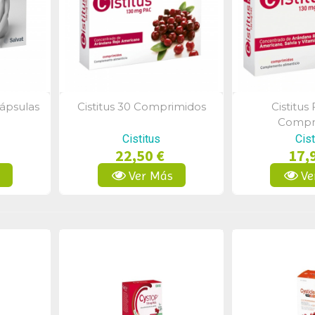
ápsulas
Cistitus 30 Comprimidos
Cistitus
a
Vista Rápida
Vist
Compr
Cistitus
Cist
22,50 €
17,
s
Ver Más
Ve