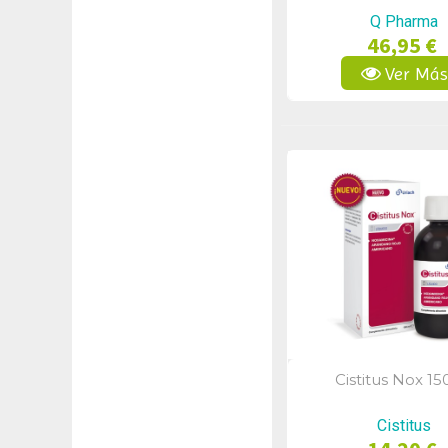
Q Pharma
46,95 €
Ver Má
Cistitus Nox 1
Vista Rápid
Cistitus