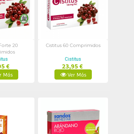
 Forte 20
Cistitus 60 Comprimidos
a Rápida
Vista Rápida
imidos
itus
Cistitus
95 €
23,95 €
r Más
Ver Más