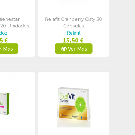
ienestar
Relafit Cranberry Cisty 30
a Rápida
Vista Rápida
s20 Unidades
Cápsulas
doz
Relafit
5 €
15,50 €
r Más
Ver Más