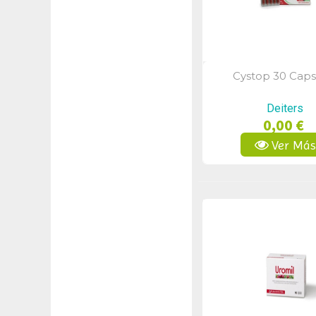
Cystop 30 Caps
Vista Rápid
Deiters
0,00 €
Ver Má