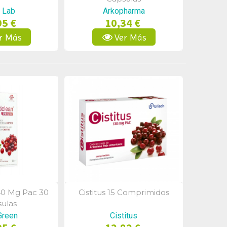
 Lab
Arkopharma
95 €
10,34 €
r Más
Ver Más
40 Mg Pac 30
Cistitus 15 Comprimidos
a Rápida
Vista Rápida
ulas
Green
Cistitus