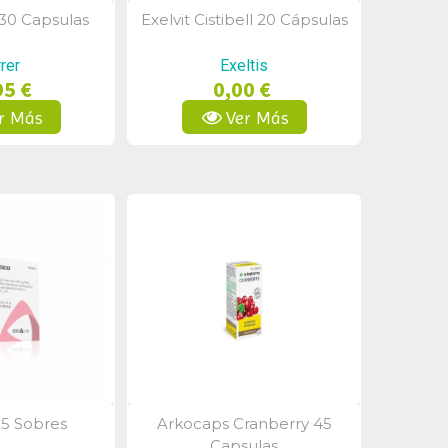
 30 Capsulas
Exelvit Cistibell 20 Cápsulas
a Rápida
Vista Rápida
rer
Exeltis
95 €
0,00 €
r Más
Ver Más
 15 Sobres
Arkocaps Cranberry 45
a Rápida
Vista Rápida
Capsulas