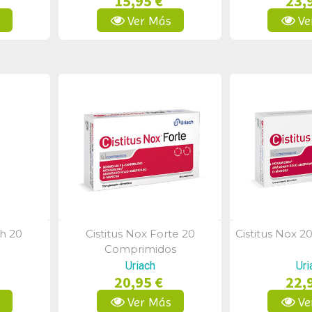
15,95 €
23,
s
Ver Más
Ve
h 20
Cistitus Nox Forte 20
Cistitus Nox 
a
Vista Rápida
Vist
Comprimidos
Uriach
Uri
20,95 €
22,
s
Ver Más
Ve