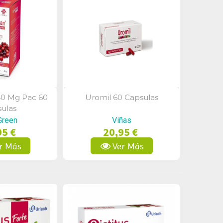
40 Mg Pac 60
Uromil 60 Capsulas
a Rápida
Vista Rápida
ulas
Green
Viñas
95 €
20,95 €
r Más
Ver Más