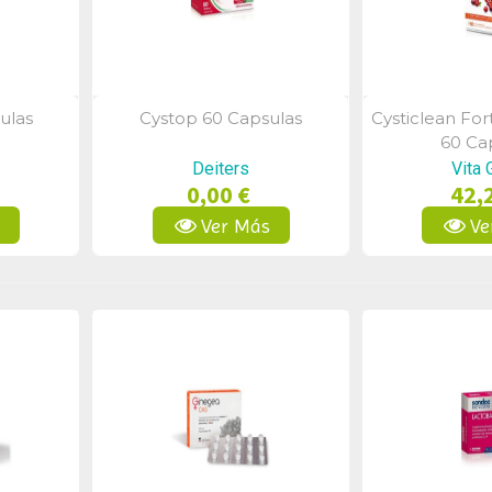
ulas
Cystop 60 Capsulas
Cysticlean Fo
a
Vista Rápida
Vist
60 Ca
Deiters
Vita 
0,00 €
42,
s
Ver Más
Ve