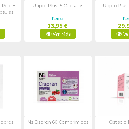
 Rojo +
Utipro Plus 15 Capsulas
Utipro Plus
a
Vista Rápida
Vist
psulas
Ferrer
Fer
13,95 €
29,
s
Ver Más
Ve
Sobres
Ns Cispren 60 Comprimidos
Cistiseid
a
Vista Rápida
Vist