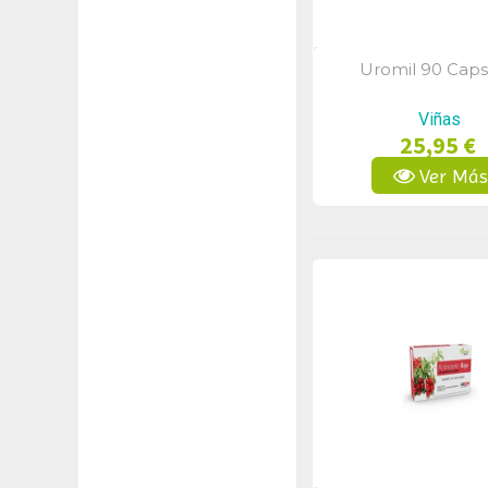
Uromil 90 Caps
Vista Rápid
Viñas
25,95 €
Ver Má