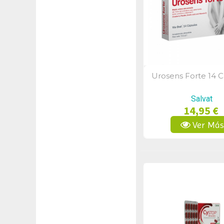
Urosens Forte 14 C
Vista Rápid
Salvat
14,95 €
Ver Má