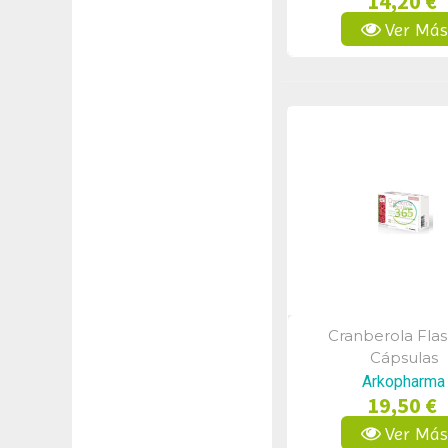
14,20 €
Ver Má
Cranberola Flas
Vista Rápid
Cápsulas
Arkopharma
19,50 €
Ver Má