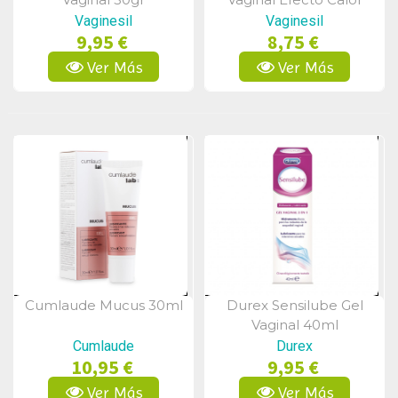
30gr
Vaginesil
Vaginesil
9,95 €
8,75 €
Ver Más
Ver Más
Cumlaude Mucus 30ml
Durex Sensilube Gel
Vista Rápida
Vista Rápida
Vaginal 40ml
Cumlaude
Durex
10,95 €
9,95 €
Ver Más
Ver Más