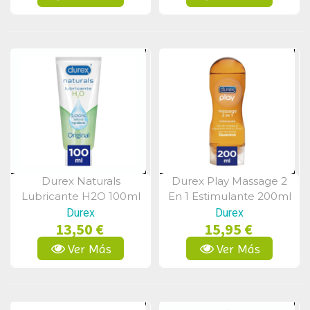
Durex Naturals
Durex Play Massage 2
Vista Rápida
Vista Rápida
Lubricante H2O 100ml
En 1 Estimulante 200ml
Durex
Durex
13,50 €
15,95 €
Ver Más
Ver Más