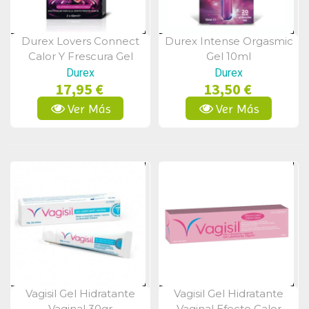
Durex Lovers Connect
Durex Intense Orgasmic
Vista Rápida
Vista Rápida
Calor Y Frescura Gel
Gel 10ml
2x60ml
Durex
Durex
17,95 €
13,50 €
Ver Más
Ver Más
Vagisil Gel Hidratante
Vagisil Gel Hidratante
Vista Rápida
Vista Rápida
Vaginal 30gr
Vaginal Efecto Calor