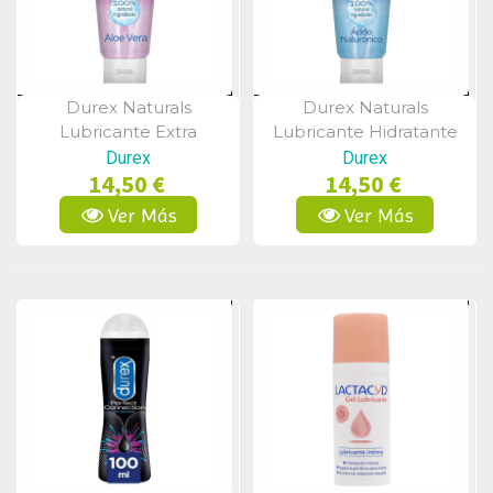
Durex Naturals
Durex Naturals
Vista Rápida
Vista Rápida
Lubricante Extra
Lubricante Hidratante
Sensitivo 100ml
100ml
Durex
Durex
14,50 €
14,50 €
Ver Más
Ver Más