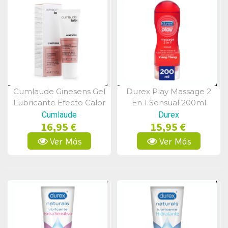
Cumlaude Ginesens Gel
Durex Play Massage 2
Vista Rápida
Vista Rápida
Lubricante Efecto Calor
En 1 Sensual 200ml
30ml
Cumlaude
Durex
16,95 €
15,95 €
Ver Más
Ver Más