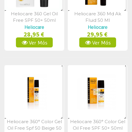
Heliocare 360 Gel Oil
Heliocare 360 Md Ak
Vista Rápida
Vista Rápida
Free SPF 50+ 50ml
Fluid 50 Ml
Heliocare
Heliocare
28,95 €
29,95 €
Ver Más
Ver Más
Heliocare 360° Color Gel
Heliocare 360° Color Gel
Vista Rápida
Vista Rápida
Oil Free Spf 50 Beige 50
Oil Free SPF 50+ 50ml