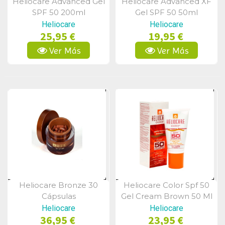
Heliocare Advanced Gel
Heliocare Advanced XF
Vista Rápida
Vista Rápida
SPF 50 200ml
Gel SPF 50 50ml
Heliocare
Heliocare
25,95 €
19,95 €
Ver Más
Ver Más
Heliocare Bronze 30
Heliocare Color Spf 50
Vista Rápida
Vista Rápida
Cápsulas
Gel Cream Brown 50 Ml
Heliocare
Heliocare
36,95 €
23,95 €