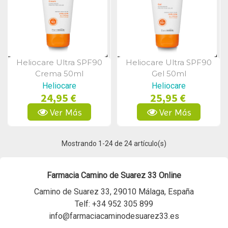
Heliocare Ultra SPF90
Heliocare Ultra SPF90
Vista Rápida
Vista Rápida
Crema 50ml
Gel 50ml
Heliocare
Heliocare
24,95 €
25,95 €
Ver Más
Ver Más
Mostrando
1
-24 de 24 artículo(s)
Farmacia Camino de Suarez 33 Online
Camino de Suarez 33, 29010 Málaga, España
Telf:
+34 952 305 899
info@farmaciacaminodesuarez33.es