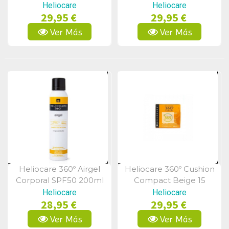
Ml
Bronze
Heliocare
Heliocare
29,95 €
29,95 €
Ver Más
Ver Más
Heliocare 360º Airgel
Heliocare 360º Cushion
Vista Rápida
Vista Rápida
Corporal SPF50 200ml
Compact Beige 15
Gramos
Heliocare
Heliocare
28,95 €
29,95 €
Ver Más
Ver Más