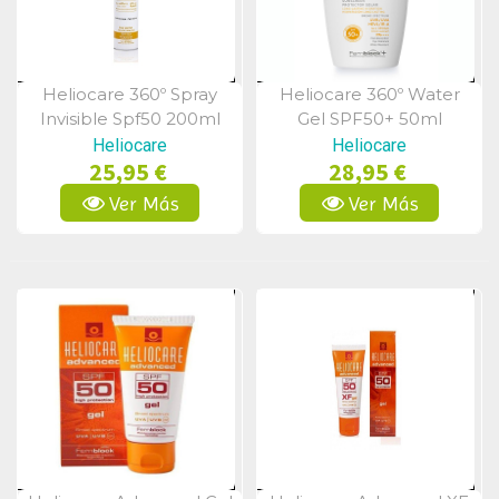
Heliocare 360º Spray
Heliocare 360º Water
Vista Rápida
Vista Rápida
Invisible Spf50 200ml
Gel SPF50+ 50ml
Heliocare
Heliocare
25,95 €
28,95 €
Ver Más
Ver Más