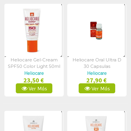
Heliocare Gel-Cream
Heliocare Oral Ultra D
Vista Rápida
Vista Rápida
SPF50 Color Light 50ml
30 Capsulas
Heliocare
Heliocare
23,50 €
27,90 €
Ver Más
Ver Más