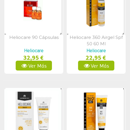
Heliocare 90 Cápsulas
Heliocare 360 Airgel Spf
Vista Rápida
Vista Rápida
50 60 Ml
Heliocare
Heliocare
32,95 €
22,95 €
Ver Más
Ver Más