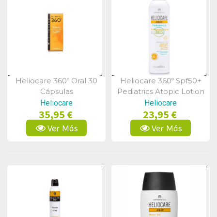
Heliocare 360º Oral 30
Heliocare 360º Spf50+
Vista Rápida
Vista Rápida
Cápsulas
Pediatrics Atopic Lotion
Spray Protector Solar
Heliocare
Heliocare
35,95 €
23,95 €
200 Ml
Ver Más
Ver Más