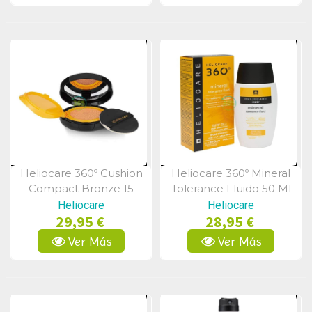
Heliocare 360º Cushion
Heliocare 360º Mineral
Vista Rápida
Vista Rápida
Compact Bronze 15
Tolerance Fluido 50 Ml
Gramos
Heliocare
Heliocare
29,95 €
28,95 €
Ver Más
Ver Más