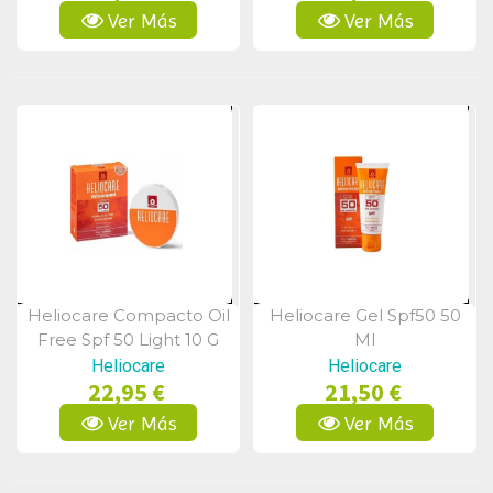
Ver Más
Ver Más
Heliocare Compacto Oil
Heliocare Gel Spf50 50
Vista Rápida
Vista Rápida
Free Spf 50 Light 10 G
Ml
Heliocare
Heliocare
22,95 €
21,50 €
Ver Más
Ver Más